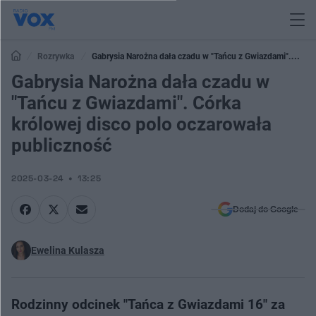
Rozrywka
Gabrysia Narożna dała czadu w "Tańcu z Gwiazdami".
Córka królowej disco polo oczarowała publiczność
Gabrysia Narożna dała czadu w
"Tańcu z Gwiazdami". Córka
królowej disco polo oczarowała
publiczność
2025-03-24
13:25
Dodaj do Google
Ewelina Kulasza
Rodzinny odcinek "Tańca z Gwiazdami 16" za