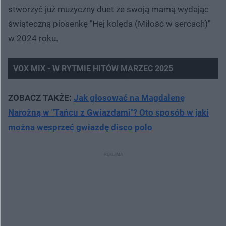
stworzyć już muzyczny duet ze swoją mamą wydając
świąteczną piosenkę "Hej kolęda (Miłość w sercach)"
w 2024 roku.
VOX MIX - W RYTMIE HITÓW MARZEC 2025
ZOBACZ TAKŻE:
Jak głosować na Magdalenę
Narożną w "Tańcu z Gwiazdami"? Oto sposób w jaki
można wesprzeć gwiazdę disco polo