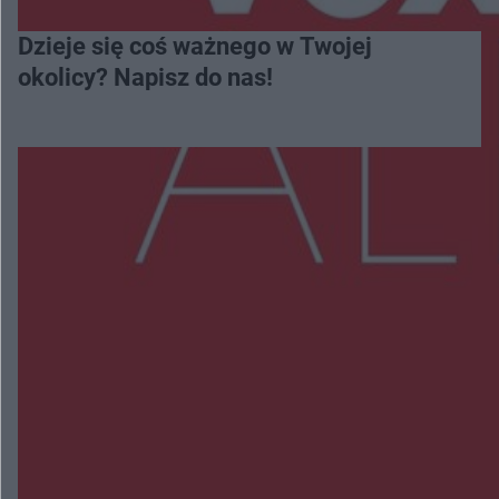
Dzieje się coś ważnego w Twojej
okolicy? Napisz do nas!
Więcej
NAJNOWSZE:
Przeglądy, których nie było. Korupcja i
fałszowanie dokumentów!
Beach Ball Radom na Borkach. Turniej otworzy
nowe boiska dla mieszkańców