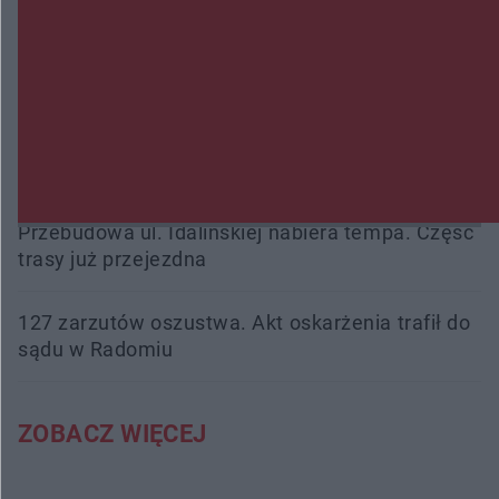
Śledztwo w „Drzewnej” przedłużone. Prokuratura
ma czas do 26 października
16 ofiar i 191 wypadków. Mazowiecka policja
podsumowała pierwszy miesiąc wakacji na
drogach
Przebudowa ul. Idalińskiej nabiera tempa. Część
trasy już przejezdna
127 zarzutów oszustwa. Akt oskarżenia trafił do
sądu w Radomiu
ZOBACZ WIĘCEJ