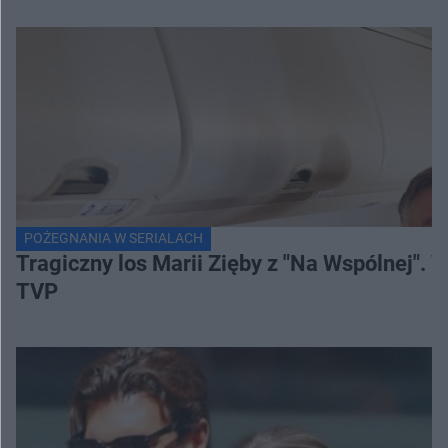
POŻEGNANIA W SERIALACH
Tragiczny los Marii Zięby z "Na Wspólnej".
TVP