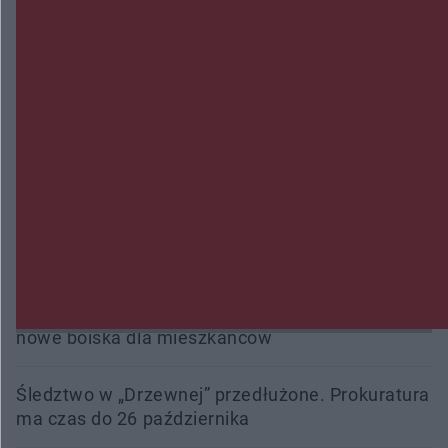
interweniowali 58 razy
Trwa walka z nosówką w schronisku. Są
śmiertelne przypadki. Uruchomiono zbiórkę!
Radom Music Camp 2026. Trzy dni koncertów i
wydarzeń w różnych częściach miasta
Przeglądy, których nie było. Korupcja i
fałszowanie dokumentów!
Beach Ball Radom na Borkach. Turniej otworzy
nowe boiska dla mieszkańców
Śledztwo w „Drzewnej” przedłużone. Prokuratura
ma czas do 26 października