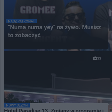
NASZ PATRONAT
"Numa numa yey" na żywo. Musisz
to zobaczyć
22
NOWY SEZON
Hotel Paradise 13. Zmiany w programie i