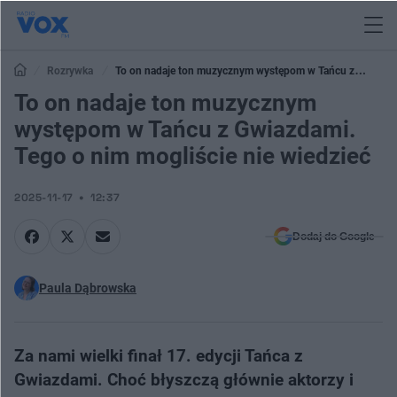
Rozrywka
To on nadaje ton muzycznym występom w Tańcu z
Gwiazdami. Tego o nim mogliście nie wiedzieć
To on nadaje ton muzycznym
występom w Tańcu z Gwiazdami.
Tego o nim mogliście nie wiedzieć
2025-11-17
12:37
Dodaj do Google
Paula Dąbrowska
Za nami wielki finał 17. edycji Tańca z
Gwiazdami. Choć błyszczą głównie aktorzy i