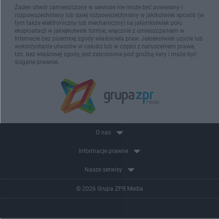
Żaden utwór zamieszczony w serwisie nie może być powielany i
rozpowszechniany lub dalej rozpowszechniany w jakikolwiek sposób (w
tym także elektroniczny lub mechaniczny) na jakimkolwiek polu
eksploatacji w jakiejkolwiek formie, włącznie z umieszczaniem w
Internecie bez pisemnej zgody właściciela praw. Jakiekolwiek użycie lub
wykorzystanie utworów w całości lub w części z naruszeniem prawa,
tzn. bez właściwej zgody, jest zabronione pod groźbą kary i może być
ścigane prawnie.
O nas
Informacje prawne
Nasze serwisy
© 2026 Grupa ZPR Media