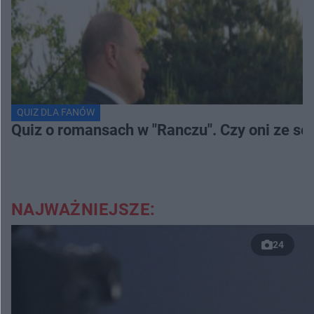
QUIZ DLA FANÓW
Quiz o romansach w "Ranczu". Czy oni ze s
NAJWAŻNIEJSZE:
24