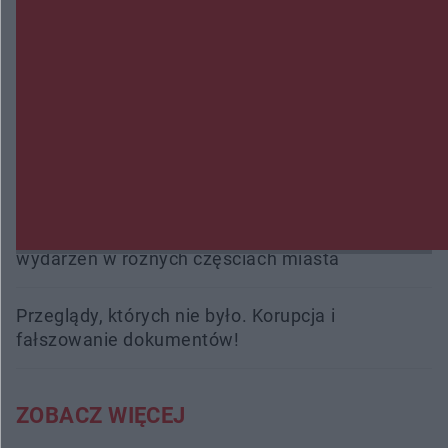
kobiety. Dwie osoby usłyszały zarzut zabójstwa
Burze sparaliżowały region. Strażacy
interweniowali 58 razy
Trwa walka z nosówką w schronisku. Są
śmiertelne przypadki. Uruchomiono zbiórkę!
Radom Music Camp 2026. Trzy dni koncertów i
wydarzeń w różnych częściach miasta
Przeglądy, których nie było. Korupcja i
fałszowanie dokumentów!
ZOBACZ WIĘCEJ