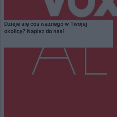
Dzieje się coś ważnego w Twojej
okolicy? Napisz do nas!
Więcej
NAJNOWSZE:
Zmiany i przesunięcia remontu bulwaru w
Gorzowie. Dlaczego?
Policjanci z Przysuchy odnaleźli ciało 40-letniej