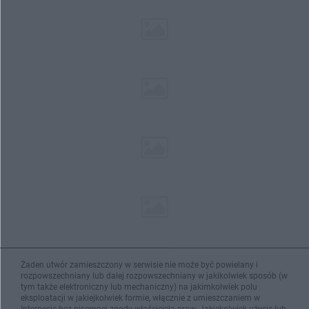
Żaden utwór zamieszczony w serwisie nie może być powielany i
rozpowszechniany lub dalej rozpowszechniany w jakikolwiek sposób (w
tym także elektroniczny lub mechaniczny) na jakimkolwiek polu
eksploatacji w jakiejkolwiek formie, włącznie z umieszczaniem w
Internecie bez pisemnej zgody właściciela praw. Jakiekolwiek użycie lub