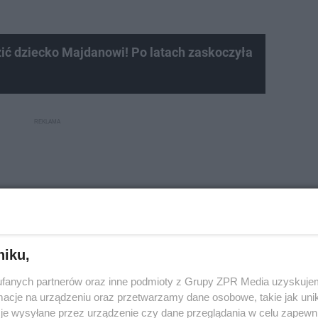
ić dziecko Majdanowi! Po latach zaskoczyła
niku,
fanych partnerów oraz inne podmioty z Grupy ZPR Media uzyskujem
cje na urządzeniu oraz przetwarzamy dane osobowe, takie jak unika
je wysyłane przez urządzenie czy dane przeglądania w celu zapewn