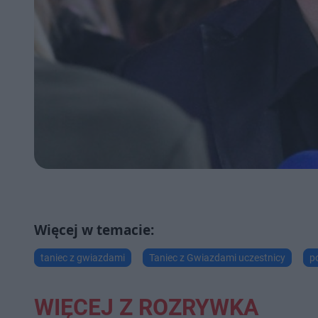
taniec z gwiazdami
Taniec z Gwiazdami uczestnicy
p
WIĘCEJ Z ROZRYWKA