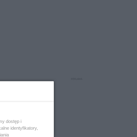
y dostęp i
lne identyfikatory,
iania