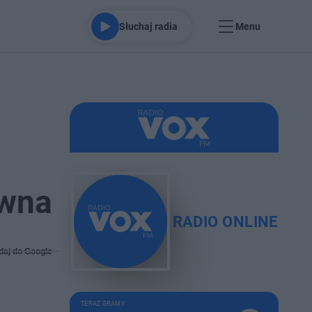
Słuchaj radia
Menu
awna
RADIO ONLINE
daj do Google
TERAZ GRAMY