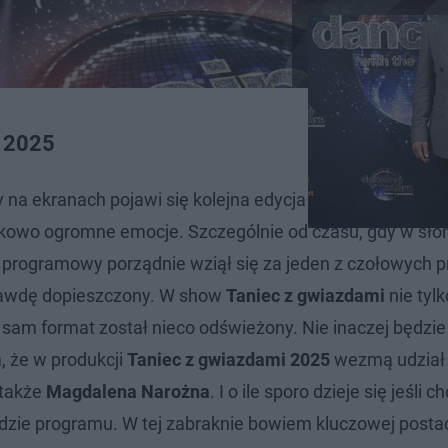
i 2025
y na ekranach pojawi się kolejna edycja programu
Taniec
ątkowo ogromne emocje. Szczególnie od czasu, gdy w sło
or programowy porządnie wziął się za jeden z czołowych
prawdę dopieszczony. W show
Taniec z gwiazdami
nie tylk
i sam format został nieco odświeżony. Nie inaczej będzie
, że w produkcji
Taniec z gwiazdami 2025
wezmą udział
 także
Magdalena Narożna
. I o ile sporo dzieje się jeśli c
sadzie programu. W tej zabraknie bowiem kluczowej postac