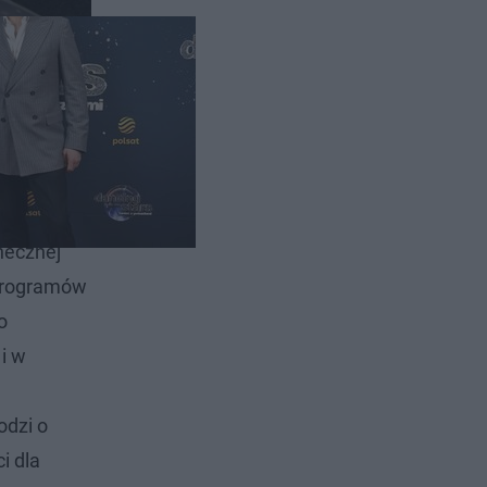
 z
necznej
 programów
o
 i w
hodzi o
i dla