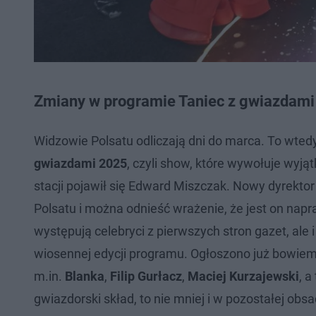
Zmiany w programie Taniec z gwiazdam
Widzowie Polsatu odliczają dni do marca. To wted
gwiazdami 2025
, czyli show, które wywołuje wyj
stacji pojawił się Edward Miszczak. Nowy dyrekt
Polsatu i można odnieść wrażenie, że jest on na
występują celebryci z pierwszych stron gazet, ale 
wiosennej edycji programu. Ogłoszono już bowiem
m.in.
Blanka
,
Filip Gurłacz
,
Maciej Kurzajewski
, a
gwiazdorski skład, to nie mniej i w pozostałej ob