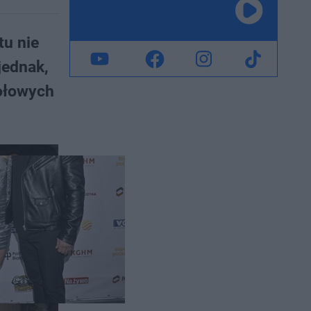
tu nie
jednak,
zołowych