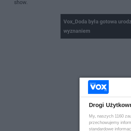
show.
Vox_Doda była gotowa urodz
wyznaniem
Drogi Użytkow
My, naszych 1160 zau
przechowujemy informa
standardowe informac