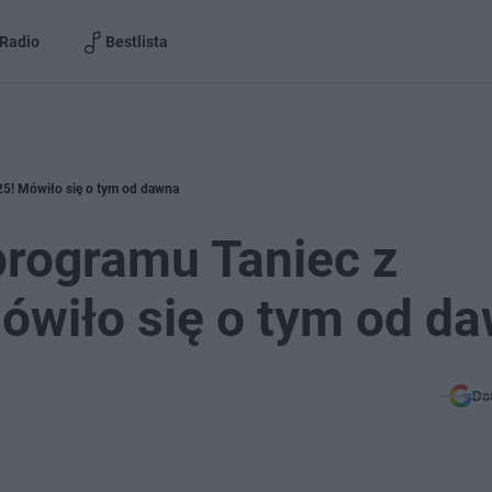
Radio
Bestlista
25! Mówiło się o tym od dawna
 programu Taniec z
ówiło się o tym od d
Do