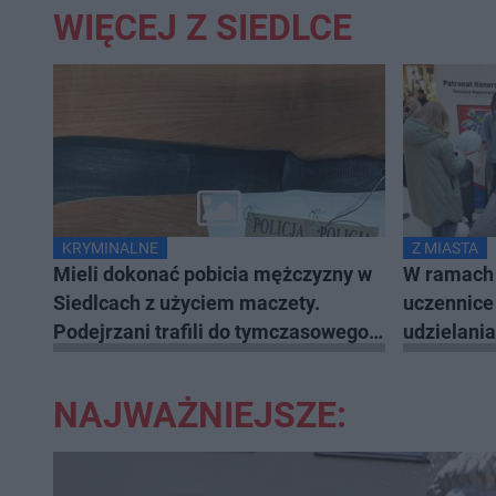
WIĘCEJ Z SIEDLCE
KRYMINALNE
Z MIASTA
Mieli dokonać pobicia mężczyzny w
W ramach 
Siedlcach z użyciem maczety.
uczennice 
Podejrzani trafili do tymczasowego
udzielani
aresztu
NAJWAŻNIEJSZE: