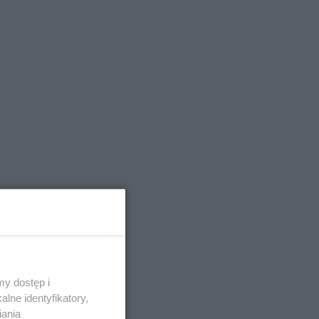
y dostęp i
lne identyfikatory,
iania