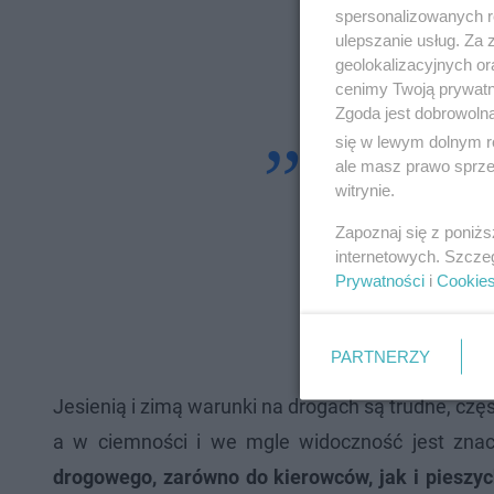
spersonalizowanych re
ulepszanie usług. Za
geolokalizacyjnych or
cenimy Twoją prywatno
Zgoda jest dobrowoln
się w lewym dolnym r
–
Okazał się n
ale masz prawo sprzec
witrynie.
natychmiast traf
mężczyzna usłysza
Zapoznaj się z poniż
internetowych. Szcze
w Siedlcach zasto
Prywatności
i
Cookie
postaci dozoru P
powiedziała nam 
PARTNERZY
Jesienią i zimą warunki na drogach są trudne, częs
a w ciemności i we mgle widoczność jest znac
drogowego, zarówno do kierowców, jak i pieszyc