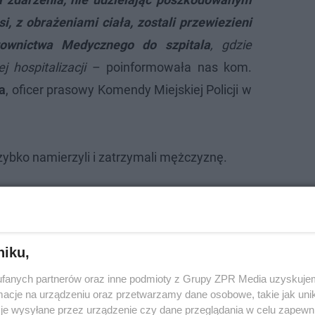
i, z obrażeniami ciała, zostali przewiezieni
townictwa Medycznego do szpitala
, gdzie
j hospitalizacji
– poinformowała nas kom.
a
, oficer prasowy Komendy Miejskiej Policji w
zybko namierzyli i zatrzymali mężczyznę.
niku,
fanych partnerów oraz inne podmioty z Grupy ZPR Media uzyskujem
cje na urządzeniu oraz przetwarzamy dane osobowe, takie jak unika
je wysyłane przez urządzenie czy dane przeglądania w celu zapewn