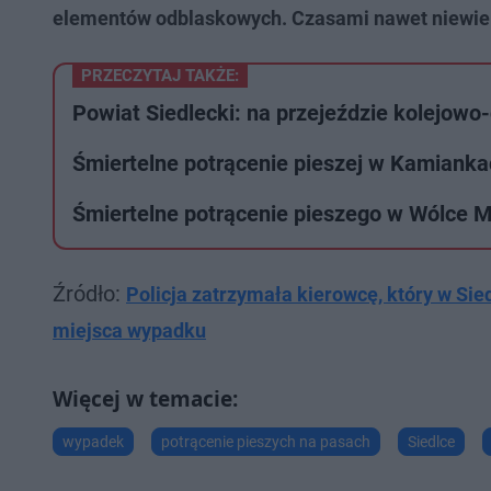
elementów odblaskowych. Czasami nawet niewiel
PRZECZYTAJ TAKŻE:
Powiat Siedlecki: na przejeździe kolejow
Śmiertelne potrącenie pieszej w Kamiank
Śmiertelne potrącenie pieszego w Wólce M
Źródło:
Policja zatrzymała kierowcę, który w Sied
miejsca wypadku
wypadek
potrącenie pieszych na pasach
Siedlce