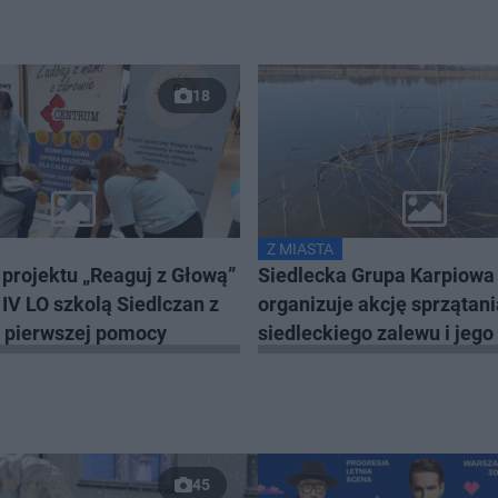
18
Z MIASTA
projektu „Reaguj z Głową”
Siedlecka Grupa Karpiowa
IV LO szkolą Siedlczan z
organizuje akcję sprzątani
a pierwszej pomocy
siedleckiego zalewu i jego 
Dołączysz?
45