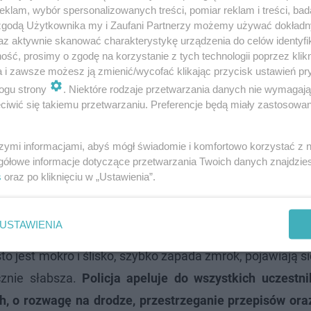
klam, wybór spersonalizowanych treści, pomiar reklam i treści, bad
 zgodą Użytkownika my i Zaufani Partnerzy możemy używać dokład
az aktywnie skanować charakterystykę urządzenia do celów identyfi
ść, prosimy o zgodę na korzystanie z tych technologii poprzez klikn
a i zawsze możesz ją zmienić/wycofać klikając przycisk ustawień pr
ogu strony
. Niektóre rodzaje przetwarzania danych nie wymagaj
im 52-letni mieszkaniec Siedlec, który
iwić się takiemu przetwarzaniu. Preferencje będą miały zastosowanie
ił do policyjnego aresztu.
16 listopada
ł zarzut,
a prokurator Prokuratury Rejonowej
szymi informacjami, abyś mógł świadomie i komfortowo korzystać z
gółowe informacje dotyczące przetwarzania Twoich danych znajdzi
sował wobec niego środki zapobiegawcze w
s
oraz po kliknięciu w „Ustawienia”.
olicji oraz zakazu opuszczania kraju
–
kom.
Ewelina Radomyska
.
USTAWIENIA
to jest mokro i ślisko, szybko zapada zmrok, pojawiają si
znie słabsza.
Policja apeluje do wszystkich uczestn
h, o rozwagę na drodze, przestrzeganie przepisów ora