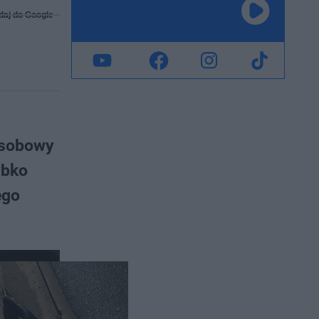
daj do Google
osobowy
ybko
ego