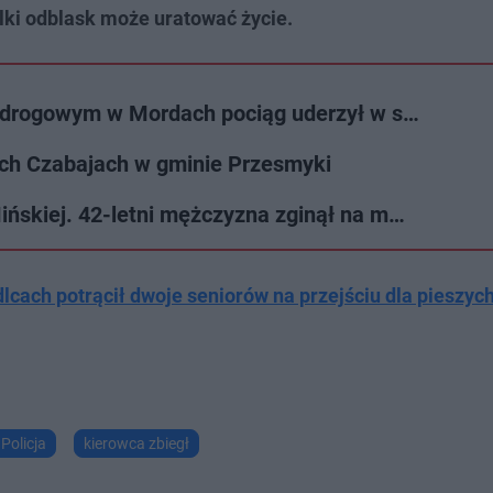
ki odblask może uratować życie.
o-drogowym w Mordach pociąg uderzył w s…
ach Czabajach w gminie Przesmyki
ińskiej. 42-letni mężczyzna zginął na m…
lcach potrącił dwoje seniorów na przejściu dla pieszych 
Policja
kierowca zbiegł