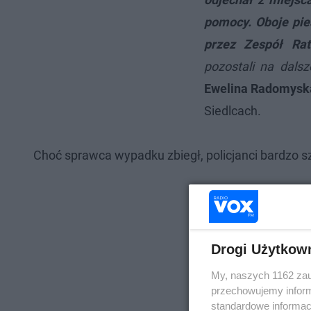
pomocy. Oboje pies
przez Zespół Ra
pozostali na dalsze
Ewelina Radomysk
Siedlcach.
Choć sprawca wypadku zbiegł, policjanci bardzo s
Drogi Użytkow
My, naszych 1162 zau
przechowujemy informa
standardowe informac