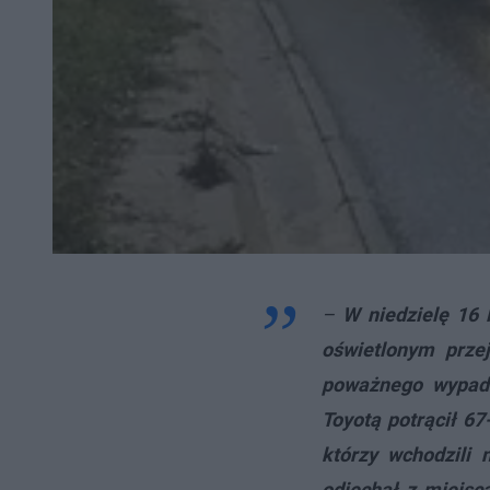
–
W niedzielę 16 
oświetlonym prze
poważnego wypadku
Toyotą potrącił 67
którzy wchodzili 
odjechał z miejsc