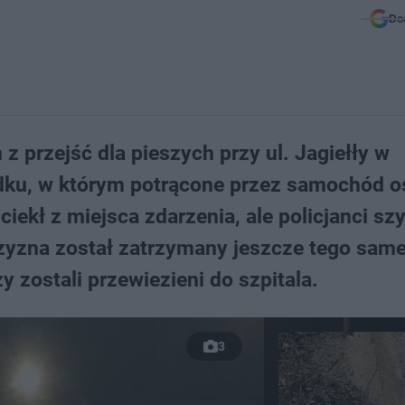
Do
z przejść dla pieszych przy ul. Jagiełły w
dku, w którym potrącone przez samochód 
iekł z miejsca zdarzenia, ale policjanci sz
żczyzna został zatrzymany jeszcze tego sam
 zostali przewiezieni do szpitala.
3