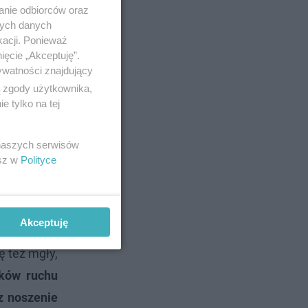
anie odbiorców oraz
nych danych
kacji. Ponieważ
ięcie „Akceptuję”.
ywatności znajdujący
ą zgody użytkownika,
 tylko na tej
 naszych serwisów
esz w
Polityce
Akceptuję
ę też mgły,
ików ruchu
z noszenie