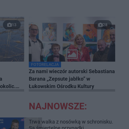
13
28
FOTORELACJA
Za nami wieczór autorski Sebastiana
a
Barana „Zepsute jabłko” w
okolic.
Łukowskim Ośrodku Kultury
NAJNOWSZE:
Trwa walka z nosówką w schronisku.
Są śmiertelne przypadki.