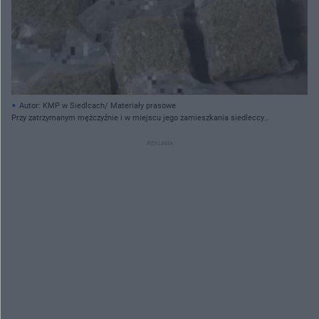
Autor: KMP w Siedlcach/ Materiały prasowe
Przy zatrzymanym mężczyźnie i w miejscu jego zamieszkania siedleccy
mundurowi znaleźli prawie 8 kg narkotyków