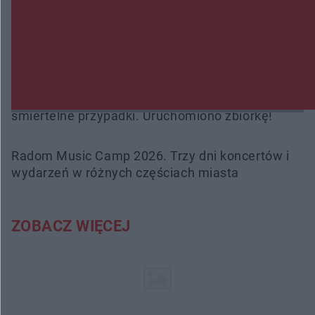
kobiety. Dwie osoby usłyszały zarzut zabójstwa
Burze sparaliżowały region. Strażacy
interweniowali 58 razy
Trwa walka z nosówką w schronisku. Są
śmiertelne przypadki. Uruchomiono zbiórkę!
Radom Music Camp 2026. Trzy dni koncertów i
wydarzeń w różnych częściach miasta
ZOBACZ WIĘCEJ