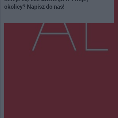
okolicy? Napisz do nas!
Więcej
NAJNOWSZE:
Wsola: Renault uderzyło w słup i stanął w
płomieniach. 49-latek trafił do szpitala
Zmiany i przesunięcia remontu bulwaru w
Gorzowie. Dlaczego?
Policjanci z Przysuchy odnaleźli ciało 40-letniej