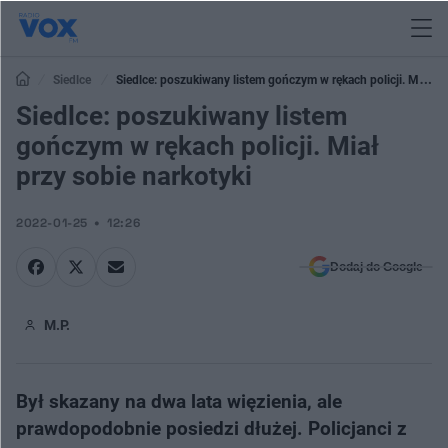
Siedlce
Siedlce: poszukiwany listem gończym w rękach policji. Miał
przy sobie narkotyki
Siedlce: poszukiwany listem
gończym w rękach policji. Miał
przy sobie narkotyki
2022-01-25
12:26
Dodaj do Google
M.P.
Był skazany na dwa lata więzienia, ale
prawdopodobnie posiedzi dłużej. Policjanci z