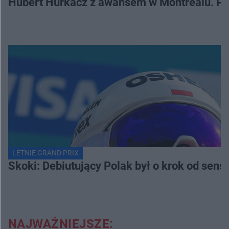
Hubert Hurkacz z awansem w Montrealu. Po
LETNIE GRAND PRIX
Skoki: Debiutujący Polak był o krok od sens
NAJWAŻNIEJSZE: