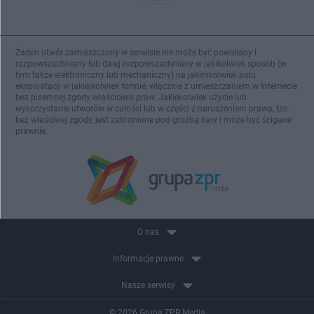
Żaden utwór zamieszczony w serwisie nie może być powielany i
rozpowszechniany lub dalej rozpowszechniany w jakikolwiek sposób (w
tym także elektroniczny lub mechaniczny) na jakimkolwiek polu
eksploatacji w jakiejkolwiek formie, włącznie z umieszczaniem w Internecie
bez pisemnej zgody właściciela praw. Jakiekolwiek użycie lub
wykorzystanie utworów w całości lub w części z naruszeniem prawa, tzn.
bez właściwej zgody, jest zabronione pod groźbą kary i może być ścigane
prawnie.
O nas
Informacje prawne
Nasze serwisy
© 2026 Grupa ZPR Media