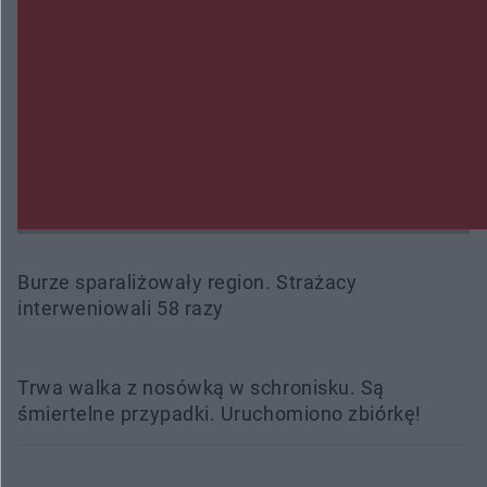
Zmiany i przesunięcia remontu bulwaru w
Gorzowie. Dlaczego?
Policjanci z Przysuchy odnaleźli ciało 40-letniej
kobiety. Dwie osoby usłyszały zarzut zabójstwa
Burze sparaliżowały region. Strażacy
interweniowali 58 razy
Trwa walka z nosówką w schronisku. Są
śmiertelne przypadki. Uruchomiono zbiórkę!