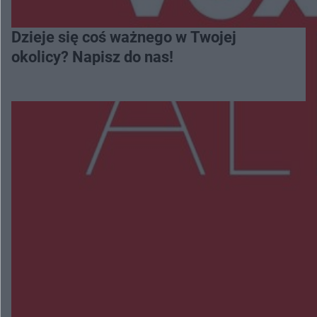
Dzieje się coś ważnego w Twojej
okolicy? Napisz do nas!
Więcej
NAJNOWSZE:
Dominik Hołuj na Olszynce Grochowskiej. 17-
latek odwiedził zaplecze PKP Intercity
Wsola: Renault uderzyło w słup i stanął w
płomieniach. 49-latek trafił do szpitala