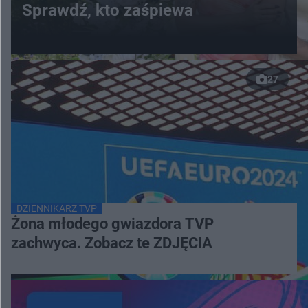
Sprawdź, kto zaśpiewa
27
DZIENNIKARZ TVP
Żona młodego gwiazdora TVP
zachwyca. Zobacz te ZDJĘCIA