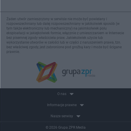
Żaden utwór zamieszczony w serwisie nie może być powielany i
rozpowszechniany lub dalej rozpowszechniany w jakikolwiek sposób (w
tym także elektroniczny lub mechaniczny) na jakimkolwiek polu
eksploatacji w jakiejkolwiek formie, włącznie z umieszczaniem w Internecie
bez pisemnej zgody właściciela praw. Jakiekolwiek użycie lub
wykorzystanie utworów w całości lub w części z naruszeniem prawa, tzn.
bez właściwej zgody, jest zabronione pod groźbą kary i może być ścigane
prawnie.
O nas
Informacje prawne
Nasze serwisy
© 2026 Grupa ZPR Media