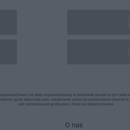
ozpowszechniany lub dalej rozpowszechniany w jakikolwiek sposób (w tym także el
pisemnej zgody właściciela praw. Jakiekolwiek użycie lub wykorzystanie utworów w c
jest zabronione pod groźbą kary i może być ścigane prawnie.
O nas