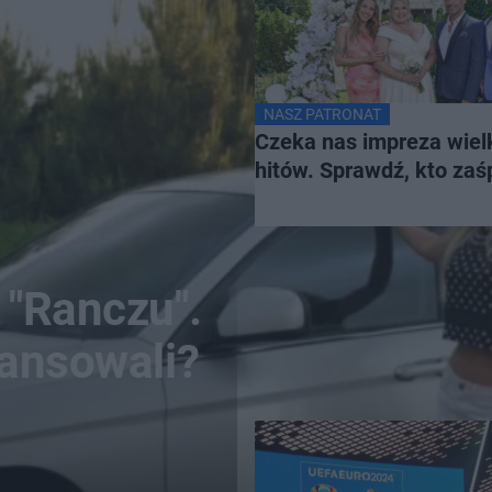
NASZ PATRONAT
Czeka nas impreza wiel
hitów. Sprawdź, kto za
 "Ranczu".
mansowali?