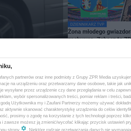
DZIENNIKARZ TVP
Żona młodego gwiazdo
zachwyca. Zobacz te Z
niku,
fanych partnerów oraz inne podmioty z Grupy ZPR Media uzyskujem
cje na urządzeniu oraz przetwarzamy dane osobowe, takie jak unika
je wysyłane przez urządzenie czy dane przeglądania w celu zapewn
klam, wybór spersonalizowanych treści, pomiar reklam i treści, bad
 zgodą Użytkownika my i Zaufani Partnerzy możemy używać dokład
az aktywnie skanować charakterystykę urządzenia do celów identyfi
ść, prosimy o zgodę na korzystanie z tych technologii poprzez klikn
a i zawsze możesz ją zmienić/wycofać klikając przycisk ustawień pr
ogu strony
. Niektóre rodzaje przetwarzania danych nie wymagaj