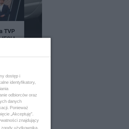
ra TVP
DJĘCIA
y dostęp i
lne identyfikatory,
iania
anie odbiorców oraz
nych danych
kacji. Ponieważ
ięcie „Akceptuję”.
ywatności znajdujący
ą zgody użytkownika,