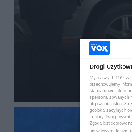
Drogi Użytkow
My, naszych 1162 zau
przechowujemy informa
standardowe informac
spersonalizowanych re
ulepszanie usług. Za
geolokalizacyjnych or
cenimy Twoją prywatno
Zgoda jest dobrowoln
się w lewym dolnym r