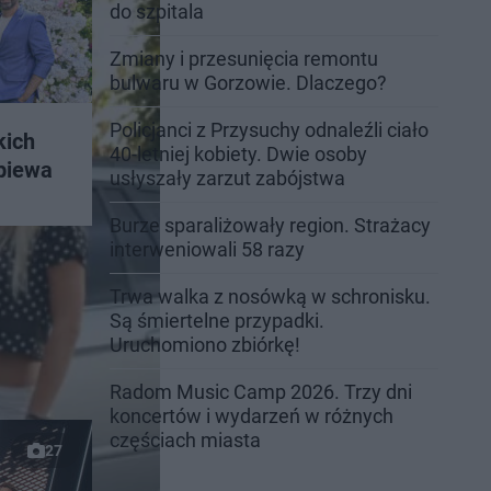
do szpitala
Zmiany i przesunięcia remontu
bulwaru w Gorzowie. Dlaczego?
Policjanci z Przysuchy odnaleźli ciało
kich
40-letniej kobiety. Dwie osoby
śpiewa
usłyszały zarzut zabójstwa
Burze sparaliżowały region. Strażacy
interweniowali 58 razy
Trwa walka z nosówką w schronisku.
Są śmiertelne przypadki.
Uruchomiono zbiórkę!
Radom Music Camp 2026. Trzy dni
koncertów i wydarzeń w różnych
częściach miasta
27