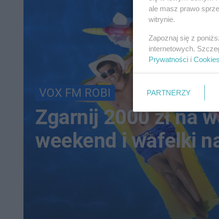
ale masz prawo sprzec
witrynie.
Zapoznaj się z poniż
internetowych. Szcze
Prywatności
i
Cookie
VOX FM ROBI
PARTNERZY
Zgarnij 2000 zł na 
weekend i wafelki n