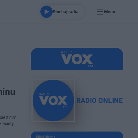
Słuchaj radia
Menu
minu
RADIO ONLINE
bie z nim
lasisty
TERAZ GRAMY