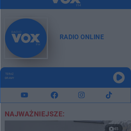
RADIO ONLINE
TERAZ
GRAMY
NAJWAŻNIEJSZE:
45