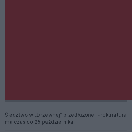
Trwa walka z nosówką w schronisku. Są
śmiertelne przypadki. Uruchomiono zbiórkę!
Radom Music Camp 2026. Trzy dni koncertów i
wydarzeń w różnych częściach miasta
Przeglądy, których nie było. Korupcja i
fałszowanie dokumentów!
Beach Ball Radom na Borkach. Turniej otworzy
nowe boiska dla mieszkańców
Śledztwo w „Drzewnej” przedłużone. Prokuratura
ma czas do 26 października