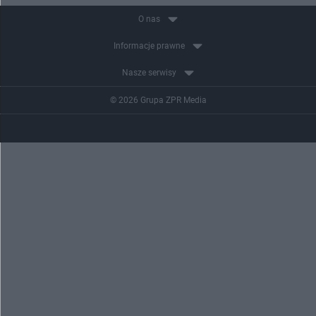
O nas
Informacje prawne
Nasze serwisy
© 2026 Grupa ZPR Media