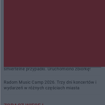
Zmiany i przesunięcia remontu bulwaru w
Gorzowie. Dlaczego?
Policjanci z Przysuchy odnaleźli ciało 40-letniej
kobiety. Dwie osoby usłyszały zarzut zabójstwa
Burze sparaliżowały region. Strażacy
interweniowali 58 razy
Trwa walka z nosówką w schronisku. Są
śmiertelne przypadki. Uruchomiono zbiórkę!
Radom Music Camp 2026. Trzy dni koncertów i
wydarzeń w różnych częściach miasta