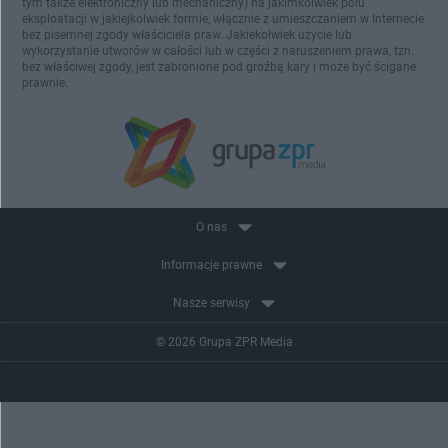
tym także elektroniczny lub mechaniczny) na jakimkolwiek polu
eksploatacji w jakiejkolwiek formie, włącznie z umieszczaniem w Internecie
bez pisemnej zgody właściciela praw. Jakiekolwiek użycie lub
wykorzystanie utworów w całości lub w części z naruszeniem prawa, tzn.
bez właściwej zgody, jest zabronione pod groźbą kary i może być ścigane
prawnie.
O nas
Informacje prawne
Nasze serwisy
© 2026 Grupa ZPR Media