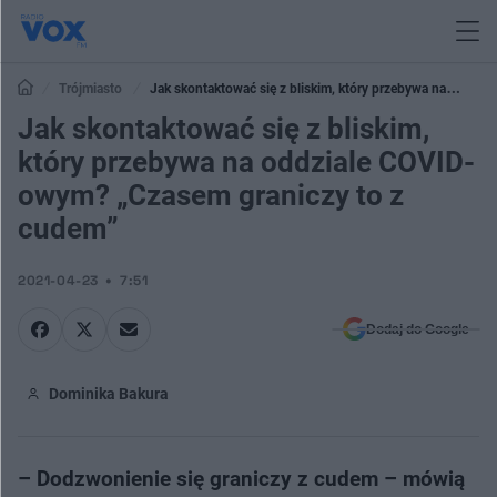
Trójmiasto
Jak skontaktować się z bliskim, który przebywa na
oddziale COVID-owym? „Czasem graniczy to z cudem”
Jak skontaktować się z bliskim,
który przebywa na oddziale COVID-
owym? „Czasem graniczy to z
cudem”
2021-04-23
7:51
Dodaj do Google
Dominika Bakura
– Dodzwonienie się graniczy z cudem – mówią