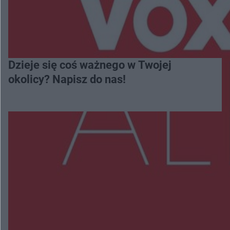
Dzieje się coś ważnego w Twojej
okolicy? Napisz do nas!
Więcej
NAJNOWSZE:
Wsola: Renault uderzyło w słup i stanął w
płomieniach. 49-latek trafił do szpitala