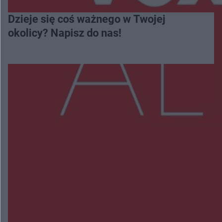
Dzieje się coś ważnego w Twojej
okolicy? Napisz do nas!
Więcej
NAJNOWSZE:
Wsola: Renault uderzyło w słup i stanął w
płomieniach. 49-latek trafił do szpitala
Zmiany i przesunięcia remontu bulwaru w
Gorzowie. Dlaczego?