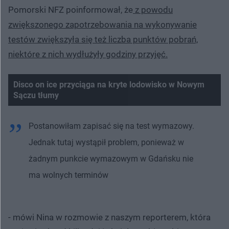
Pomorski NFZ poinformował, że
z powodu
zwiększonego zapotrzebowania na wykonywanie
testów zwiększyła się też liczba punktów pobrań,
niektóre z nich wydłużyły godziny przyjęć.
Disco on ice przyciąga na kryte lodowisko w Nowym
Sączu tłumy
Postanowiłam zapisać się na test wymazowy.
Jednak tutaj wystąpił problem, ponieważ w
żadnym punkcie wymazowym w Gdańsku nie
ma wolnych terminów
- mówi Nina w rozmowie z naszym reporterem, która