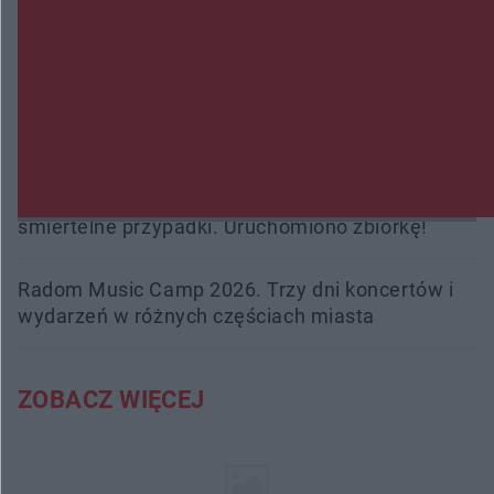
Policjanci z Przysuchy odnaleźli ciało 40-letniej
kobiety. Dwie osoby usłyszały zarzut zabójstwa
Burze sparaliżowały region. Strażacy
interweniowali 58 razy
Trwa walka z nosówką w schronisku. Są
śmiertelne przypadki. Uruchomiono zbiórkę!
Radom Music Camp 2026. Trzy dni koncertów i
wydarzeń w różnych częściach miasta
ZOBACZ WIĘCEJ