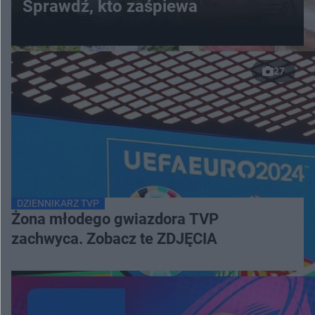
Sprawdź, kto zaśpiewa
27
DZIENNIKARZ TVP
Żona młodego gwiazdora TVP
zachwyca. Zobacz te ZDJĘCIA