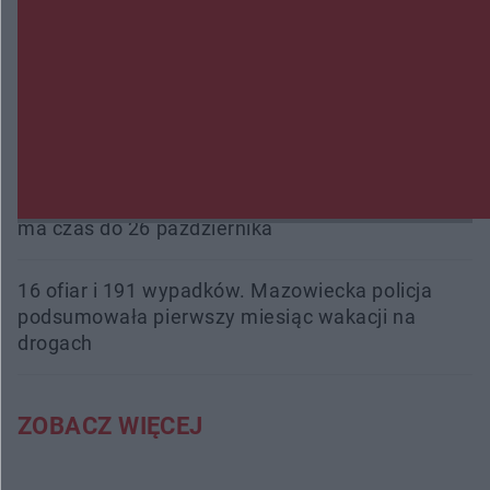
Przeglądy, których nie było. Korupcja i
fałszowanie dokumentów!
Beach Ball Radom na Borkach. Turniej otworzy
nowe boiska dla mieszkańców
Śledztwo w „Drzewnej” przedłużone. Prokuratura
ma czas do 26 października
16 ofiar i 191 wypadków. Mazowiecka policja
podsumowała pierwszy miesiąc wakacji na
drogach
ZOBACZ WIĘCEJ