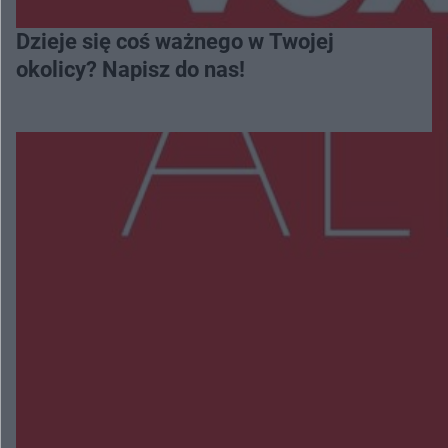
Dzieje się coś ważnego w Twojej
okolicy? Napisz do nas!
Więcej
NAJNOWSZE:
Trwa walka z nosówką w schronisku. Są
śmiertelne przypadki. Uruchomiono zbiórkę!
Radom Music Camp 2026. Trzy dni koncertów i
wydarzeń w różnych częściach miasta