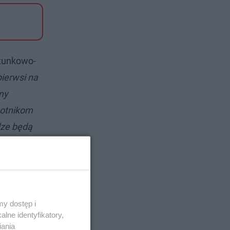
atunkowo-
pierwsi na
my
hotnikom
dze będą
y dostęp i
lne identyfikatory,
iania