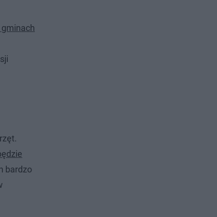
 gminach
sji
rzęt.
będzie
h bardzo
w