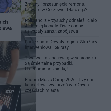
Zmiany i przesunięcia remontu
bulwaru w Gorzowie. Dlaczego?
Policjanci z Przysuchy odnaleźli ciało
kich
40-letniej kobiety. Dwie osoby
śpiewa
usłyszały zarzut zabójstwa
Burze sparaliżowały region. Strażacy
interweniowali 58 razy
Trwa walka z nosówką w schronisku.
Są śmiertelne przypadki.
Uruchomiono zbiórkę!
Radom Music Camp 2026. Trzy dni
koncertów i wydarzeń w różnych
częściach miasta
27