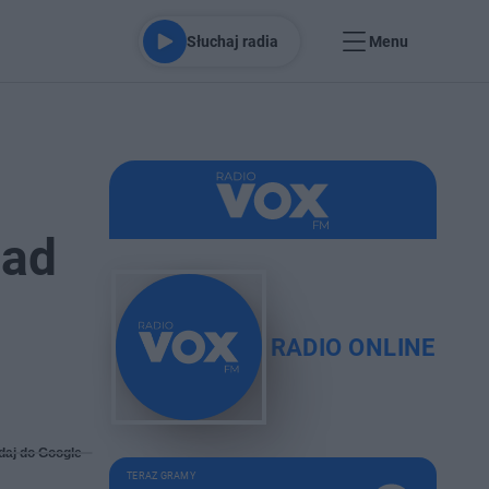
Słuchaj radia
Menu
nad
RADIO ONLINE
daj do Google
TERAZ GRAMY