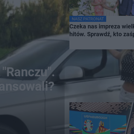
NASZ PATRONAT
Czeka nas impreza wiel
hitów. Sprawdź, kto za
 "Ranczu".
mansowali?