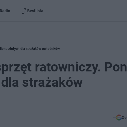
Radio
Bestlista
liona złotych dla strażaków ochotników
przęt ratowniczy. Po
 dla strażaków
Do