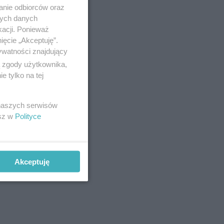
anie odbiorców oraz
nych danych
kacji. Ponieważ
ięcie „Akceptuję”.
ywatności znajdujący
ą zgody użytkownika,
 tylko na tej
 naszych serwisów
esz w
Polityce
Akceptuję