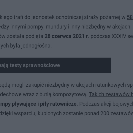
go trafi do jednostek ochotniczej straży pożarnej w
58
dzy innymi pompy, mundury i inny niezbędny w akcjach
ów została podjęta
28 czerwca 2021 r
. podczas XXXIV se
ych była jednogłośna.
wają testy sprawnościowe
będą mogli zakupić niezbędny w akcjach ratunkowych sp
 oddechowe wraz z butlą kompozytową.
Takich zestawów 
py pływające i piły ratownicze
. Podczas akcji bojowyc
 dzięki wsparciu, kupionych zostanie ponad 200 zestawó