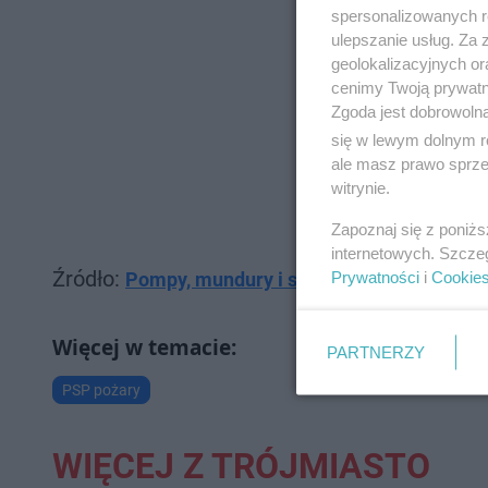
spersonalizowanych re
ulepszanie usług. Za
geolokalizacyjnych or
cenimy Twoją prywatno
Zgoda jest dobrowoln
się w lewym dolnym r
ale masz prawo sprzec
witrynie.
Zapoznaj się z poniż
internetowych. Szcze
Źródło:
Prywatności
i
Cookie
Pompy, mundury i sprzęt ratowniczy. Pon
PARTNERZY
PSP pożary
WIĘCEJ Z TRÓJMIASTO