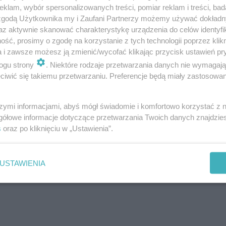
klam, wybór spersonalizowanych treści, pomiar reklam i treści, bad
 zgodą Użytkownika my i Zaufani Partnerzy możemy używać dokład
az aktywnie skanować charakterystykę urządzenia do celów identyfi
ść, prosimy o zgodę na korzystanie z tych technologii poprzez klikn
a i zawsze możesz ją zmienić/wycofać klikając przycisk ustawień pr
ogu strony
. Niektóre rodzaje przetwarzania danych nie wymagaj
iwić się takiemu przetwarzaniu. Preferencje będą miały zastosowanie
szymi informacjami, abyś mógł świadomie i komfortowo korzystać z
gółowe informacje dotyczące przetwarzania Twoich danych znajdzi
s
oraz po kliknięciu w „Ustawienia”.
ad pół miliona złotych dla strażaków ochotników
USTAWIENIA