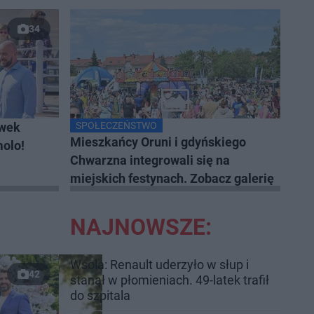
34
iwek
SPOŁECZEŃSTWO
Mieszkańcy Oruni i gdyńskiego
olo!
Chwarzna integrowali się na
miejskich festynach. Zobacz galerię
NAJNOWSZE:
Wsola: Renault uderzyło w słup i
42
stanął w płomieniach. 49-latek trafił
do szpitala