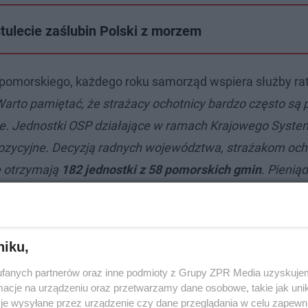
tulecie zaślubin Polski z morzem
pomorskiego, każdego roku samorząd wspiera służby r
Warto pamiętać, że strażacy ochotnicy bardzo często są 
cze. Jednostki OSP działające w ramach Krajowego Syste
ozycyjne. Decyzją radnych województwa, strażakom oc
e otrzymają
182 jednostki z 58 pomorskich gmin
. Pienią
wództwa."
- dodają urzędnicy.
niku,
fanych partnerów oraz inne podmioty z Grupy ZPR Media uzyskujem
cje na urządzeniu oraz przetwarzamy dane osobowe, takie jak unika
je wysyłane przez urządzenie czy dane przeglądania w celu zapewn