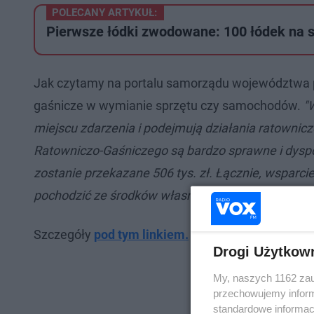
POLECANY ARTYKUŁ:
Pierwsze łódki zwodowane: 100 łódek na s
Jak czytamy na portalu samorządu województwa 
gaśnicze w wymianie sprzętu czy samochodów.
"
miejscu zdarzenia i podejmują działania ratowni
Ratowniczo-Gaśniczego są bardzo sprawne i dysp
zostanie przekazane 506 tys. zł. Łącznie, wsparci
pochodzić ze środków własnych samorządu woje
Szczegóły
pod tym linkiem.
Drogi Użytkow
My, naszych 1162 zau
przechowujemy informa
standardowe informac