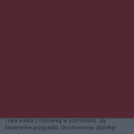
NAJNOWSZE:
Wsola: Renault uderzyło w słup i stanął w
płomieniach. 49-latek trafił do szpitala
Zmiany i przesunięcia remontu bulwaru w
Gorzowie. Dlaczego?
Policjanci z Przysuchy odnaleźli ciało 40-letniej
kobiety. Dwie osoby usłyszały zarzut
zabójstwa
Burze sparaliżowały region. Strażacy
interweniowali 58 razy
Trwa walka z nosówką w schronisku. Są
śmiertelne przypadki. Uruchomiono zbiórkę!