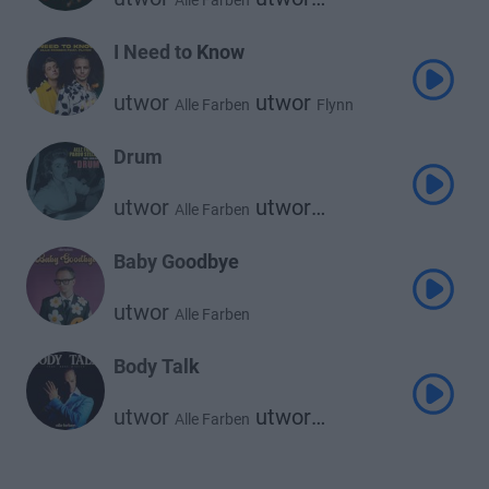
Alle Farben
Moss Kena
I Need to Know
utwor
utwor
Alle Farben
Flynn
Drum
utwor
utwor
Alle Farben
Parov Stelar
Baby Goodbye
utwor
Alle Farben
Body Talk
utwor
utwor
Alle Farben
René Miller