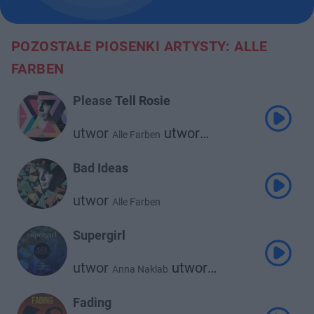
POZOSTAŁE PIOSENKI ARTYSTY: ALLE
FARBEN
Please Tell Rosie
utwor
utwor
Alle Farben
Younotus
Bad Ideas
utwor
Alle Farben
Supergirl
utwor
utwor
Anna Naklab
utwor
Alle Farben
Younotus
Fading