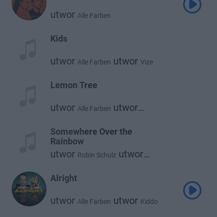
utwor
Alle Farben
Kids
utwor
utwor
Alle Farben
Vize
Lemon Tree
utwor
utwor
Alle Farben
Lemon Tree
Somewhere Over the
Rainbow
utwor
utwor
Robin Schulz
utwor
Alle Farben
Israel Kamakawiwo'ole
Alright
utwor
utwor
Alle Farben
Kiddo