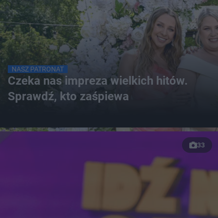
NASZ PATRONAT
Czeka nas impreza wielkich hitów.
Sprawdź, kto zaśpiewa
33