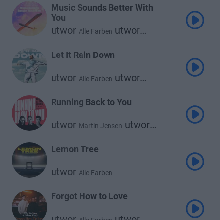
Music Sounds Better With
You
utwor
utwor
Alle Farben
Keanu Silva
Let It Rain Down
utwor
utwor
Alle Farben
Pollyanna
Running Back to You
utwor
utwor
Martin Jensen
utwor
Alle Farben
Nico Santos
Lemon Tree
utwor
Alle Farben
Forgot How to Love
utwor
utwor