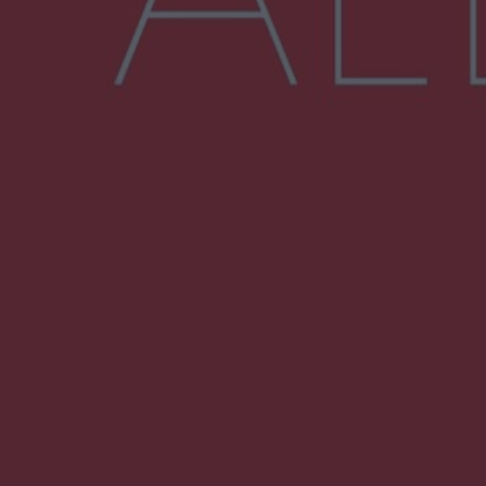
Więcej
NAJNOWSZE:
Wsola: Renault uderzyło w słup i stanął w
płomieniach. 49-latek trafił do szpitala
Zmiany i przesunięcia remontu bulwaru w
Gorzowie. Dlaczego?
Policjanci z Przysuchy odnaleźli ciało 40-letniej
kobiety. Dwie osoby usłyszały zarzut
zabójstwa
Burze sparaliżowały region. Strażacy
interweniowali 58 razy