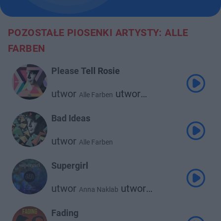
POZOSTAŁE PIOSENKI ARTYSTY: ALLE
FARBEN
Please Tell Rosie
utwor
utwor
Alle Farben
Younotus
Bad Ideas
utwor
Alle Farben
Supergirl
utwor
utwor
Anna Naklab
utwor
Alle Farben
Younotus
Fading