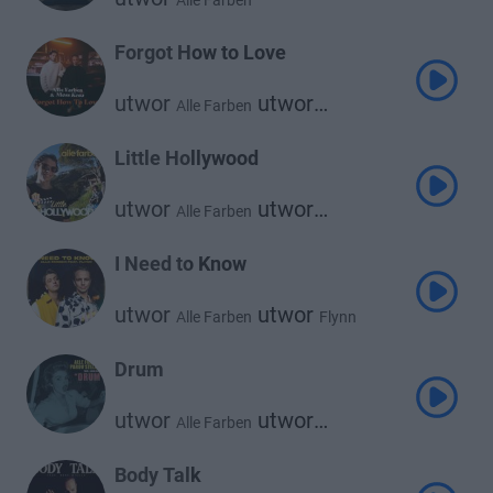
Alle Farben
Forgot How to Love
utwor
utwor
Alle Farben
Moss Kena
Little Hollywood
utwor
utwor
Alle Farben
Janieck Devy
I Need to Know
utwor
utwor
Alle Farben
Flynn
Drum
utwor
utwor
Alle Farben
Parov Stelar
Body Talk