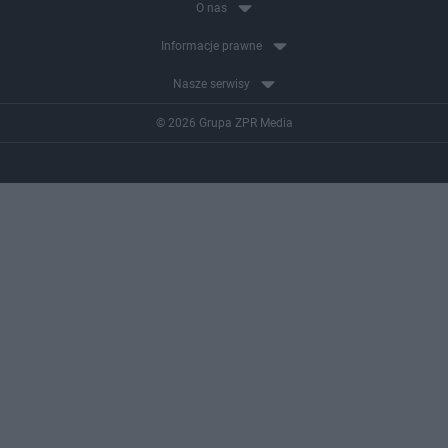
O nas
Informacje prawne
Nasze serwisy
© 2026 Grupa ZPR Media