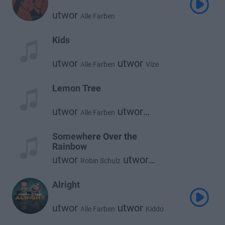
utwor
Alle Farben
Kids
utwor
utwor
Alle Farben
Vize
Lemon Tree
utwor
utwor
Alle Farben
Lemon Tree
Somewhere Over the
Rainbow
utwor
utwor
Robin Schulz
utwor
Alle Farben
Israel Kamakawiwo'ole
Alright
utwor
utwor
Alle Farben
Kiddo