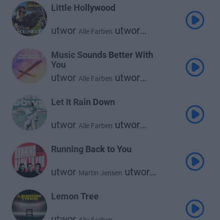
Little Hollywood
utwor
utwor
Alle Farben
Janieck Devy
Music Sounds Better With
You
utwor
utwor
Alle Farben
Keanu Silva
Let It Rain Down
utwor
utwor
Alle Farben
Pollyanna
Running Back to You
utwor
utwor
Martin Jensen
utwor
Alle Farben
Nico Santos
Lemon Tree
utwor