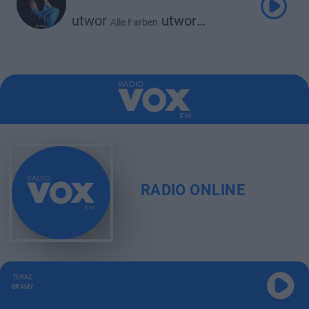
utwor
utwor
Alle Farben
René Miller
RADIO ONLINE
TERAZ
GRAMY