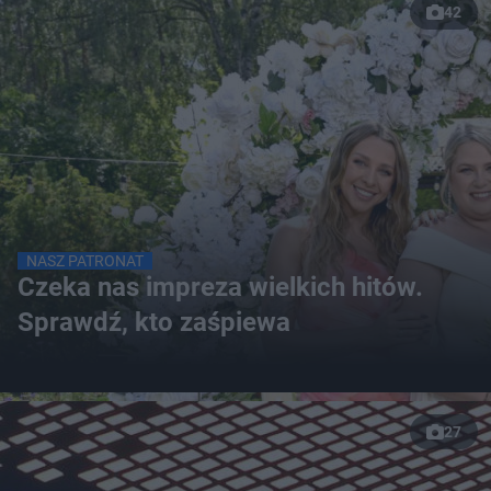
42
NASZ PATRONAT
Czeka nas impreza wielkich hitów.
Sprawdź, kto zaśpiewa
27