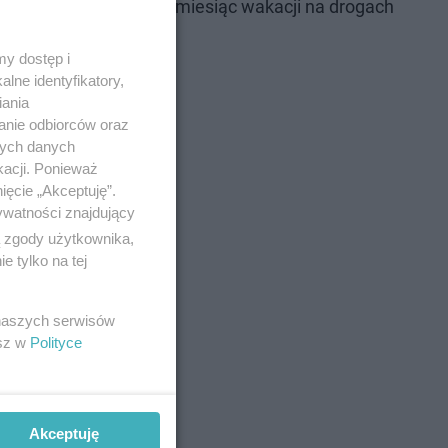
22
pierwszy miesiąc wakacji na drogach
y dostęp i
lne identyfikatory,
iania
anie odbiorców oraz
any w
nych danych
kacji. Ponieważ
ięcie „Akceptuję”.
ywatności znajdujący
ą zgody użytkownika,
 tylko na tej
 naszych serwisów
esz w
Polityce
Akceptuję