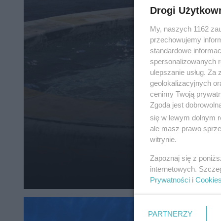
Drogi Użytkow
My, naszych 1162 zau
przechowujemy informa
standardowe informac
spersonalizowanych re
ulepszanie usług. Za
geolokalizacyjnych or
cenimy Twoją prywatno
Zgoda jest dobrowoln
się w lewym dolnym r
ale masz prawo sprzec
witrynie.
Zapoznaj się z poniż
internetowych. Szcze
Prywatności
i
Cookie
PARTNERZY