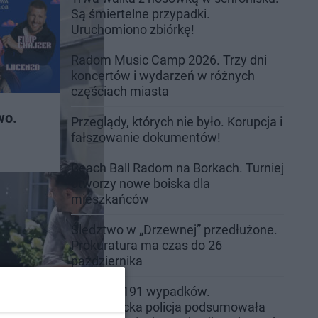
Są śmiertelne przypadki.
Uruchomiono zbiórkę!
Radom Music Camp 2026. Trzy dni
koncertów i wydarzeń w różnych
częściach miasta
wo.
Przeglądy, których nie było. Korupcja i
fałszowanie dokumentów!
Beach Ball Radom na Borkach. Turniej
otworzy nowe boiska dla
mieszkańców
Śledztwo w „Drzewnej” przedłużone.
Prokuratura ma czas do 26
października
16 ofiar i 191 wypadków.
Mazowiecka policja podsumowała