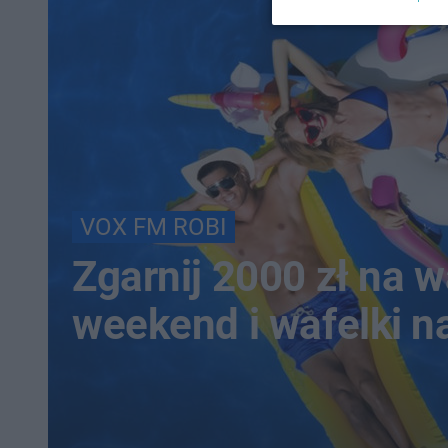
VOX FM ROBI
Zgarnij 2000 zł na 
weekend i wafelki n