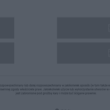
ozpowszechniany lub dalej rozpowszechniany w jakikolwiek sposób (w tym także el
pisemnej zgody właściciela praw. Jakiekolwiek użycie lub wykorzystanie utworów w c
jest zabronione pod groźbą kary i może być ścigane prawnie.