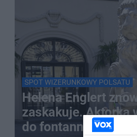
SPOT WIZERUNKOWY POLSATU
Helena Englert zno
zaskakuje. Aktorka
do fontanny