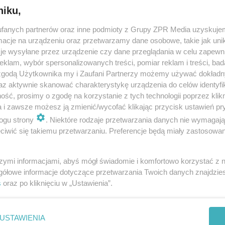
niku,
fanych partnerów oraz inne podmioty z Grupy ZPR Media uzyskujem
cje na urządzeniu oraz przetwarzamy dane osobowe, takie jak unika
je wysyłane przez urządzenie czy dane przeglądania w celu zapewn
NOWY SEZON
klam, wybór spersonalizowanych treści, pomiar reklam i treści, bad
Hotel Paradise 13. Zmi
 zgodą Użytkownika my i Zaufani Partnerzy możemy używać dokład
programie i nowi Rajscy
az aktywnie skanować charakterystykę urządzenia do celów identyfi
ść, prosimy o zgodę na korzystanie z tych technologii poprzez klikn
Reporterzy
a i zawsze możesz ją zmienić/wycofać klikając przycisk ustawień pr
ogu strony
. Niektóre rodzaje przetwarzania danych nie wymagaj
iwić się takiemu przetwarzaniu. Preferencje będą miały zastosowanie
szymi informacjami, abyś mógł świadomie i komfortowo korzystać z
gółowe informacje dotyczące przetwarzania Twoich danych znajdzi
s
oraz po kliknięciu w „Ustawienia”.
USTAWIENIA