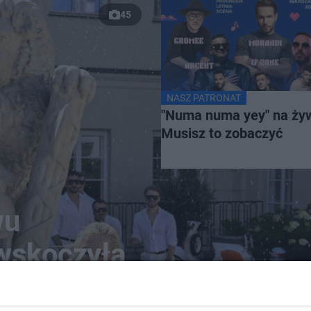
45
NASZ PATRONAT
"Numa numa yey" na ży
Musisz to zobaczyć
wu
 wskoczyła