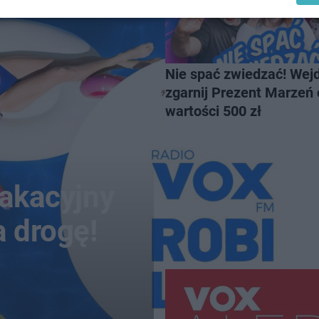
Nie spać zwiedzać! Wejd
zgarnij Prezent Marzeń 
wartości 500 zł
wakacyjny
a drogę!