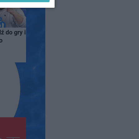
ź do gry i
o