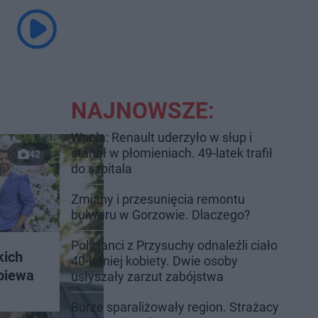
NAJNOWSZE:
Wsola: Renault uderzyło w słup i
stanął w płomieniach. 49-latek trafił
42
do szpitala
Zmiany i przesunięcia remontu
bulwaru w Gorzowie. Dlaczego?
Policjanci z Przysuchy odnaleźli ciało
kich
40-letniej kobiety. Dwie osoby
śpiewa
usłyszały zarzut zabójstwa
Burze sparaliżowały region. Strażacy