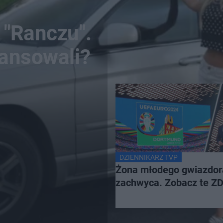
 "Ranczu".
mansowali?
DZIENNIKARZ TVP
Żona młodego gwiazdo
zachwyca. Zobacz te Z