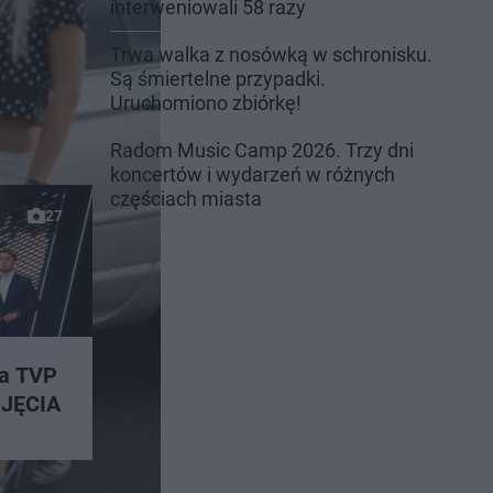
interweniowali 58 razy
Trwa walka z nosówką w schronisku.
Są śmiertelne przypadki.
Uruchomiono zbiórkę!
Radom Music Camp 2026. Trzy dni
koncertów i wydarzeń w różnych
częściach miasta
27
ra TVP
DJĘCIA