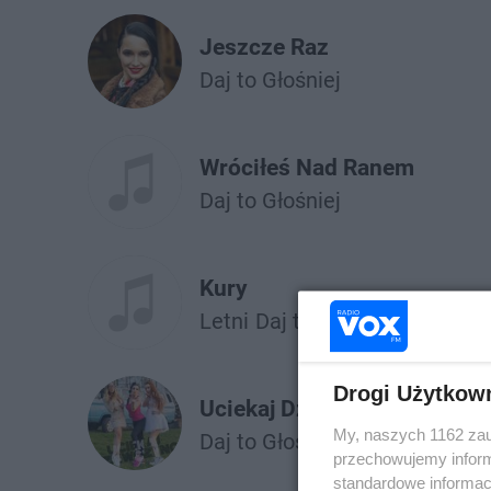
Jeszcze Raz
Daj to Głośniej
Wróciłeś Nad Ranem
Daj to Głośniej
Kury
Letni
Daj to Głośniej
Drogi Użytkow
Uciekaj Dziewczyno
My, naszych 1162 zau
Daj to Głośniej
przechowujemy informa
standardowe informac