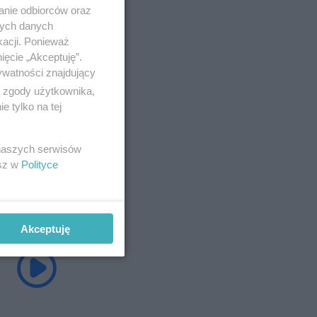
anie odbiorców oraz
nych danych
kacji. Ponieważ
ięcie „Akceptuję”.
ywatności znajdujący
ą zgody użytkownika,
 tylko na tej
 naszych serwisów
esz w
Polityce
Akceptuję