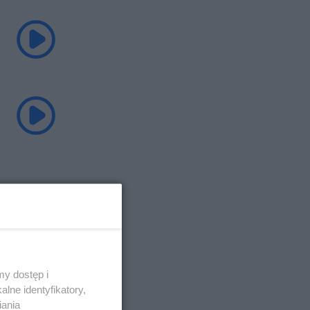
y dostęp i
lne identyfikatory,
iania