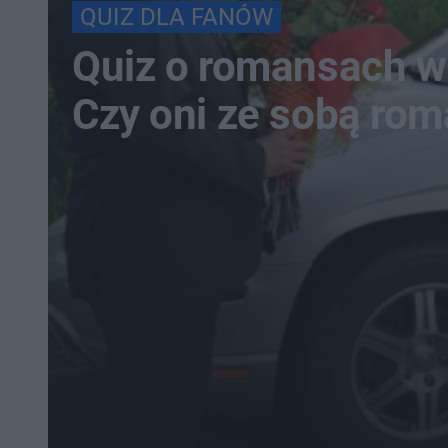
QUIZ DLA FANÓW
Quiz o romansach w
Czy oni ze sobą ro