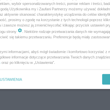
klam, wybór spersonalizowanych treści, pomiar reklam i treści, bad
 zgodą Użytkownika my i Zaufani Partnerzy możemy używać dokład
az aktywnie skanować charakterystykę urządzenia do celów identyfi
ść, prosimy o zgodę na korzystanie z tych technologii poprzez klikn
a i zawsze możesz ją zmienić/wycofać klikając przycisk ustawień pr
ogu strony
. Niektóre rodzaje przetwarzania danych nie wymagaj
iwić się takiemu przetwarzaniu. Preferencje będą miały zastosowanie
szymi informacjami, abyś mógł świadomie i komfortowo korzystać z
gółowe informacje dotyczące przetwarzania Twoich danych znajdzi
s
oraz po kliknięciu w „Ustawienia”.
USTAWIENIA