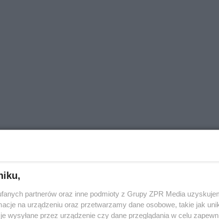
niku,
fanych partnerów oraz inne podmioty z Grupy ZPR Media uzyskujem
cje na urządzeniu oraz przetwarzamy dane osobowe, takie jak unika
je wysyłane przez urządzenie czy dane przeglądania w celu zapewn