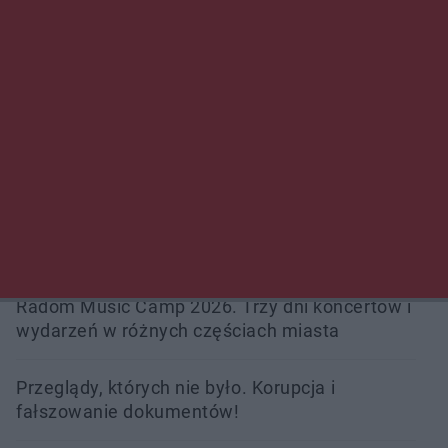
Policjanci z Przysuchy odnaleźli ciało 40-letniej
kobiety. Dwie osoby usłyszały zarzut
zabójstwa
Burze sparaliżowały region. Strażacy
interweniowali 58 razy
Trwa walka z nosówką w schronisku. Są
śmiertelne przypadki. Uruchomiono zbiórkę!
Radom Music Camp 2026. Trzy dni koncertów i
wydarzeń w różnych częściach miasta
Przeglądy, których nie było. Korupcja i
fałszowanie dokumentów!