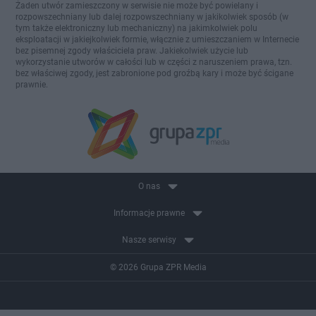
Żaden utwór zamieszczony w serwisie nie może być powielany i
rozpowszechniany lub dalej rozpowszechniany w jakikolwiek sposób (w
tym także elektroniczny lub mechaniczny) na jakimkolwiek polu
eksploatacji w jakiejkolwiek formie, włącznie z umieszczaniem w Internecie
bez pisemnej zgody właściciela praw. Jakiekolwiek użycie lub
wykorzystanie utworów w całości lub w części z naruszeniem prawa, tzn.
bez właściwej zgody, jest zabronione pod groźbą kary i może być ścigane
prawnie.
O nas
Informacje prawne
Nasze serwisy
© 2026 Grupa ZPR Media