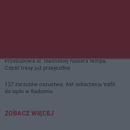
Śledztwo w „Drzewnej” przedłużone.
Prokuratura ma czas do 26 października
16 ofiar i 191 wypadków. Mazowiecka policja
podsumowała pierwszy miesiąc wakacji na
drogach
Przebudowa ul. Idalińskiej nabiera tempa.
Część trasy już przejezdna
127 zarzutów oszustwa. Akt oskarżenia trafił
do sądu w Radomiu
ZOBACZ WIĘCEJ