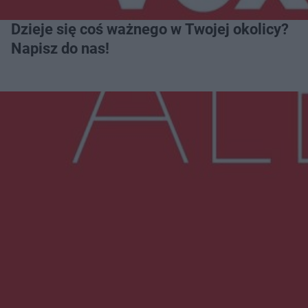
Dzieje się coś ważnego w Twojej okolicy?
Napisz do nas!
Więcej
NAJNOWSZE:
Przeglądy, których nie było. Korupcja i
fałszowanie dokumentów!
Beach Ball Radom na Borkach. Turniej otworzy
nowe boiska dla mieszkańców