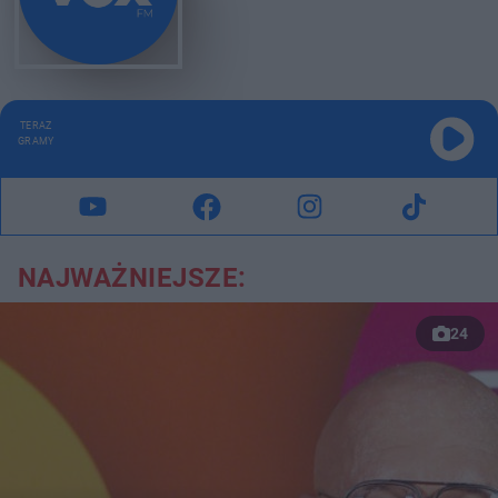
TERAZ
GRAMY
NAJWAŻNIEJSZE:
24