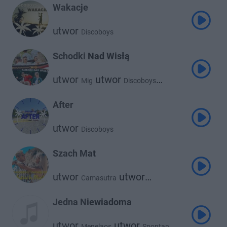
Wakacje
utwor
Discoboys
Schodki Nad Wisłą
utwor
utwor
Mig
Discoboys
utwor
Spontan
After
utwor
Discoboys
Szach Mat
utwor
utwor
Camasutra
Discoboys
Jedna Niewiadoma
utwor
utwor
Menelaos
Spontan