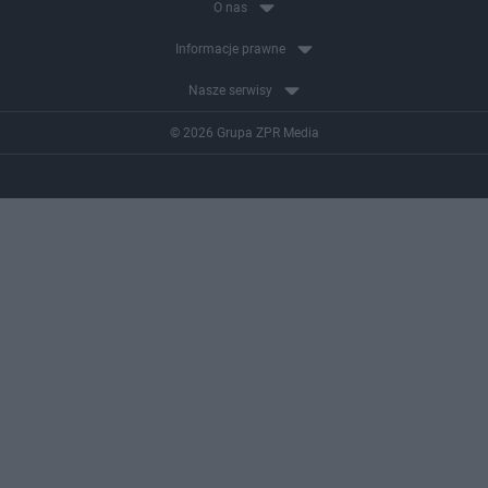
O nas
Informacje prawne
Nasze serwisy
© 2026 Grupa ZPR Media