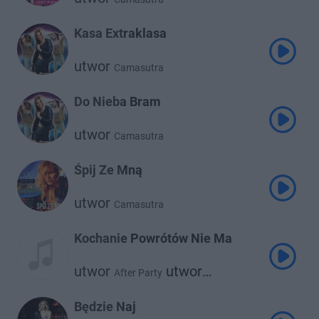
Kasa Extraklasa
utwor
Camasutra
Do Nieba Bram
utwor
Camasutra
Śpij Ze Mną
utwor
Camasutra
Kochanie Powrótów Nie Ma
utwor
utwor
After Party
Camasutra
Będzie Naj