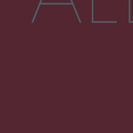
Więcej
NAJNOWSZE:
Zmiany i przesunięcia remontu bulwaru w
Gorzowie. Dlaczego?
Policjanci z Przysuchy odnaleźli ciało 40-letniej
kobiety. Dwie osoby usłyszały zarzut
zabójstwa
Burze sparaliżowały region. Strażacy
interweniowali 58 razy
Trwa walka z nosówką w schronisku. Są
śmiertelne przypadki. Uruchomiono zbiórkę!