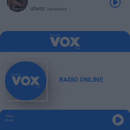
utwor
Camasutra
RADIO ONLINE
TERAZ
GRAMY