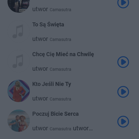
utwor
Camasutra
To Są Święta
utwor
Camasutra
Chcę Cię Mieć na Chwilę
utwor
Camasutra
Kto Jeśli Nie Ty
utwor
Camasutra
Poczuj Bicie Serca
utwor
utwor
Camasutra
Rodrigo Massa