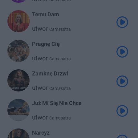
Temu Dam
utwor
Camasutra
Pragnę Cię
utwor
Camasutra
Zamknę Drzwi
utwor
Camasutra
Już Mi Się Nie Chce
utwor
Camasutra
Narcyz