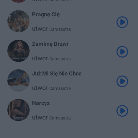
Pragnę Cię
utwor
Camasutra
Zamknę Drzwi
utwor
Camasutra
Już Mi Się Nie Chce
utwor
Camasutra
Narcyz
utwor
Camasutra