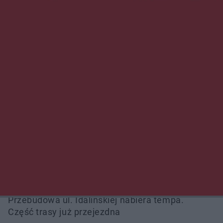
NAJNOWSZE:
Przeglądy, których nie było. Korupcja i
fałszowanie dokumentów!
Beach Ball Radom na Borkach. Turniej otworzy
nowe boiska dla mieszkańców
Śledztwo w „Drzewnej” przedłużone.
Prokuratura ma czas do 26 października
16 ofiar i 191 wypadków. Mazowiecka policja
podsumowała pierwszy miesiąc wakacji na
drogach
Przebudowa ul. Idalińskiej nabiera tempa.
Część trasy już przejezdna