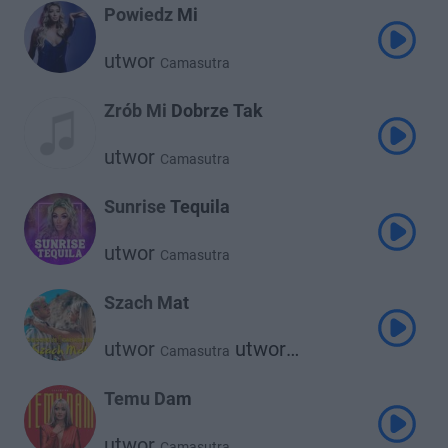
Powiedz Mi
utwor
Camasutra
Zrób Mi Dobrze Tak
utwor
Camasutra
Sunrise Tequila
utwor
Camasutra
Szach Mat
utwor
utwor
Camasutra
Discoboys
Temu Dam
utwor
Camasutra