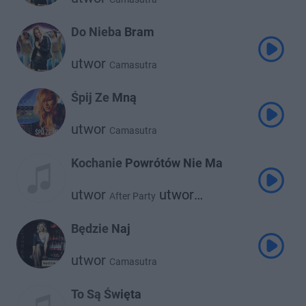
Do Nieba Bram
utwor
Camasutra
Śpij Ze Mną
utwor
Camasutra
Kochanie Powrótów Nie Ma
utwor
utwor
After Party
Camasutra
Będzie Naj
utwor
Camasutra
To Są Święta