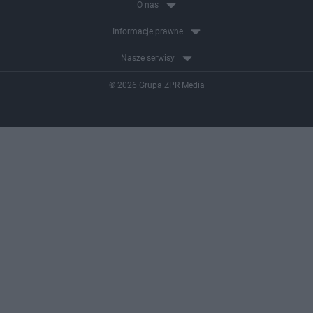
O nas
Informacje prawne
Nasze serwisy
© 2026 Grupa ZPR Media