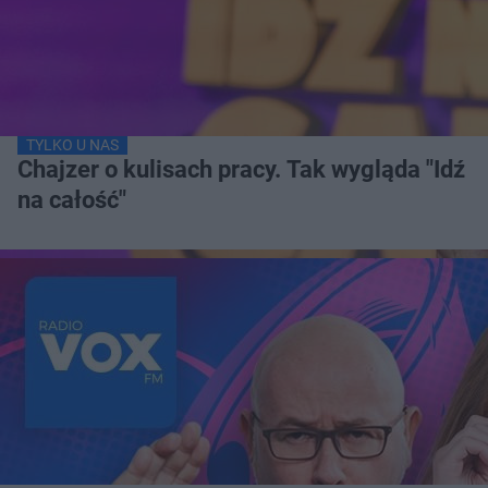
TYLKO U NAS
Chajzer o kulisach pracy. Tak wygląda "Idź
na całość"