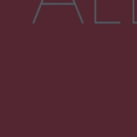
Więcej
NAJNOWSZE:
Wsola: Renault uderzyło w słup i stanął w
płomieniach. 49-latek trafił do szpitala
Zmiany i przesunięcia remontu bulwaru w
Gorzowie. Dlaczego?
Policjanci z Przysuchy odnaleźli ciało 40-letniej
kobiety. Dwie osoby usłyszały zarzut
zabójstwa
Burze sparaliżowały region. Strażacy
interweniowali 58 razy