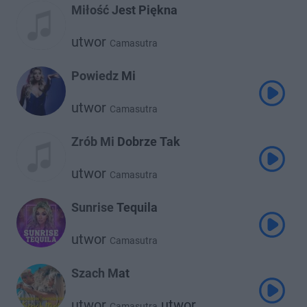
Miłość Jest Piękna
utwor
Camasutra
Powiedz Mi
utwor
Camasutra
Zrób Mi Dobrze Tak
utwor
Camasutra
Sunrise Tequila
utwor
Camasutra
Szach Mat
utwor
utwor
Camasutra