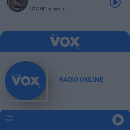
utwor
Camasutra
RADIO ONLINE
TERAZ
GRAMY