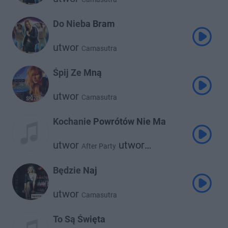
Do Nieba Bram
utwor
Camasutra
Śpij Ze Mną
utwor
Camasutra
Kochanie Powrótów Nie Ma
utwor
utwor
After Party
Camasutra
Będzie Naj
utwor
Camasutra
To Są Święta