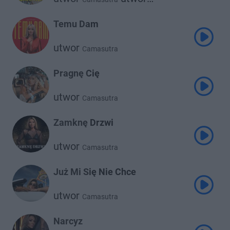
Discoboys
Temu Dam
utwor
Camasutra
Pragnę Cię
utwor
Camasutra
Zamknę Drzwi
utwor
Camasutra
Już Mi Się Nie Chce
utwor
Camasutra
Narcyz