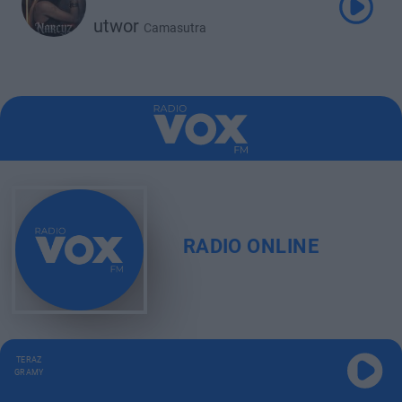
utwor
Camasutra
RADIO ONLINE
TERAZ
GRAMY