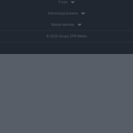
O nas
Informacje prawne
Nasze serwisy
© 2026 Grupa ZPR Media