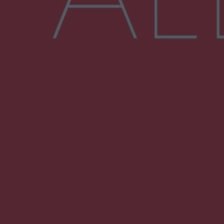
Więcej
NAJNOWSZE:
Policjanci z Przysuchy odnaleźli ciało 40-letniej
kobiety. Dwie osoby usłyszały zarzut
zabójstwa
Burze sparaliżowały region. Strażacy
interweniowali 58 razy
Trwa walka z nosówką w schronisku. Są
śmiertelne przypadki. Uruchomiono zbiórkę!
Radom Music Camp 2026. Trzy dni koncertów i
wydarzeń w różnych częściach miasta