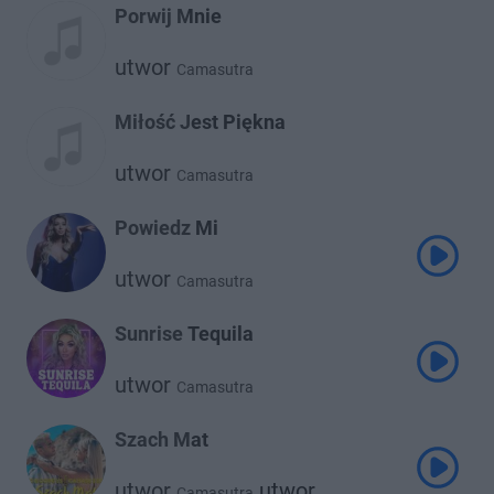
Porwij Mnie
utwor
Camasutra
Miłość Jest Piękna
utwor
Camasutra
Powiedz Mi
utwor
Camasutra
Sunrise Tequila
utwor
Camasutra
Szach Mat
utwor
utwor
Camasutra