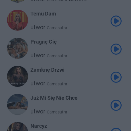
Discoboys
Temu Dam
utwor
Camasutra
Pragnę Cię
utwor
Camasutra
Zamknę Drzwi
utwor
Camasutra
Już Mi Się Nie Chce
utwor
Camasutra
Narcyz