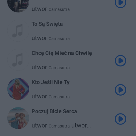
utwor
Camasutra
To Są Święta
utwor
Camasutra
Chcę Cię Mieć na Chwilę
utwor
Camasutra
Kto Jeśli Nie Ty
utwor
Camasutra
Poczuj Bicie Serca
utwor
utwor
Camasutra
Rodrigo Massa