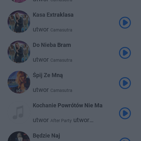
Kasa Extraklasa
utwor
Camasutra
Do Nieba Bram
utwor
Camasutra
Śpij Ze Mną
utwor
Camasutra
Kochanie Powrótów Nie Ma
utwor
utwor
After Party
Camasutra
Będzie Naj