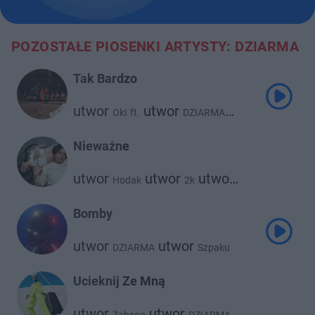
POZOSTAŁE PIOSENKI ARTYSTY: DZIARMA
Tak Bardzo
utwor
utwor
Oki
ft.
DZIARMA
utwor
Gverilla
Nieważne
utwor
utwor
utwor
Hodak
2k
DZIARMA
Bomby
utwor
utwor
DZIARMA
Szpaku
Ucieknij Ze Mną
utwor
utwor