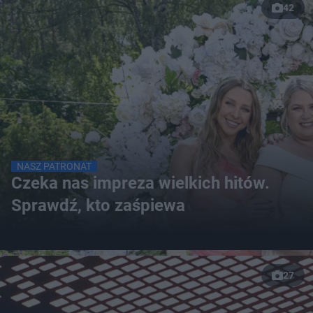
42
NASZ PATRONAT
Czeka nas impreza wielkich hitów.
Sprawdź, kto zaśpiewa
27