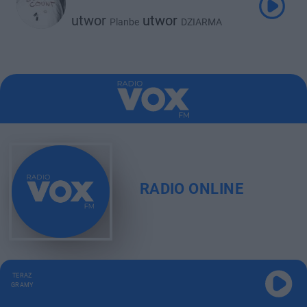
utwor
utwor
Planbe
DZIARMA
RADIO ONLINE
TERAZ
GRAMY