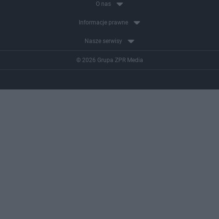
O nas
Informacje prawne
Nasze serwisy
© 2026 Grupa ZPR Media