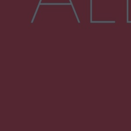
Więcej
NAJNOWSZE:
Wsola: Renault uderzyło w słup i stanął w
płomieniach. 49-latek trafił do szpitala
Zmiany i przesunięcia remontu bulwaru w
Gorzowie. Dlaczego?
Policjanci z Przysuchy odnaleźli ciało 40-letniej
kobiety. Dwie osoby usłyszały zarzut
zabójstwa
Burze sparaliżowały region. Strażacy
interweniowali 58 razy