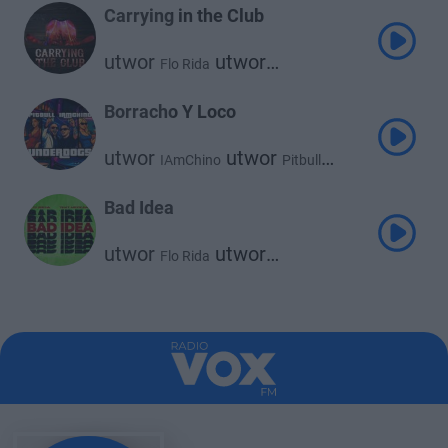
Carrying in the Club
utwor
utwor
Flo Rida
Cooper Alan & Shaylen
Borracho Y Loco
utwor
utwor
IAmChino
Pitbull
utwor
Flo Rida
Bad Idea
utwor
utwor
Flo Rida
That Mexican Ot