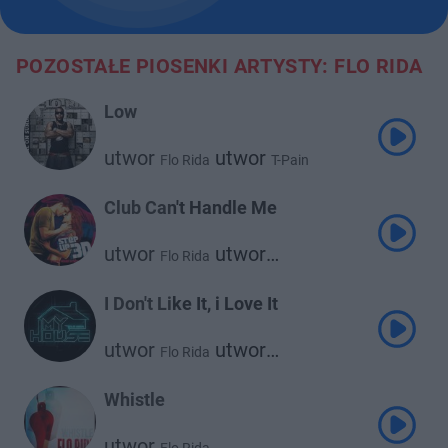
POZOSTAŁE PIOSENKI ARTYSTY: FLO RIDA
Low
utwor
utwor
Flo Rida
T-Pain
Club Can't Handle Me
utwor
utwor
Flo Rida
David Guetta
I Don't Like It, i Love It
utwor
utwor
Flo Rida
utwor
Robin Thicke
Verdine White
Whistle
utwor