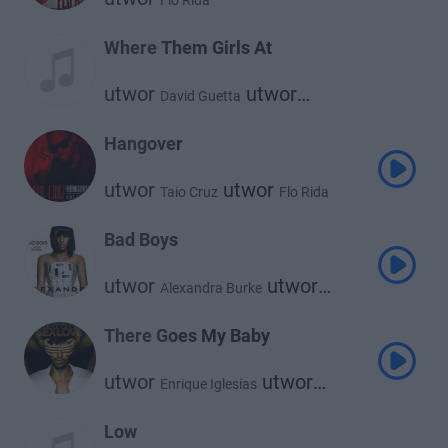
Flo Rida
Where Them Girls At
utwor
utwor
David Guetta
utwor
Flo Rida
Nicki Minaj
Hangover
utwor
utwor
Taio Cruz
Flo Rida
Bad Boys
utwor
utwor
Alexandra Burke
Flo Rida
There Goes My Baby
utwor
utwor
Enrique Iglesias
Flo Rida
Low