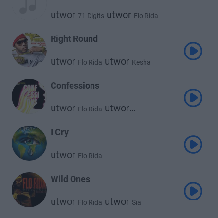
utwor
utwor
71 Digits
Flo Rida
Right Round
utwor
utwor
Flo Rida
Kesha
Confessions
utwor
utwor
Flo Rida
utwor
Heeseung & Jake of Enhypen
Paul Russell
I Cry
utwor
Flo Rida
Wild Ones
utwor
utwor
Flo Rida
Sia