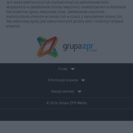
tym także elektroniczny lub mechaniczny) na jakimkolwiek polu
eksploatacji w jakiejkolwiek formie, włącznie z umieszczaniem w Internecie
bez pisemnej zgody właściciela praw. Jakiekolwiek użycie lub
wykorzystanie utworów w całości lub w części z naruszeniem prawa, tzn.
bez właściwej zgody, jest zabronione pod groźbą kary i może być ścigane
prawnie.
O nas
Informacje prawne
Nasze serwisy
© 2026 Grupa ZPR Media