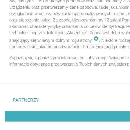
My, naszych 1160 zaufanych partnerów oraz inne podmioty z 
urządzeniu oraz przetwarzamy dane osobowe, takie jak unikaln
przeglądania w celu zapewniania spersonalizowanych reklam, wy
oraz ulepszanie usług. Za zgodą Użytkownika my i Zaufani Pa
skanować charakterystykę urządzenia do celów identyfikacji. 
technologii poprzez kliknięcie „Akceptuję”. Zgoda jest dobrowo
znajdujący się w lewym dolnym rogu strony
. Niektóre rodz
sprzeciwić się takiemu przetwarzaniu. Preferencje będą miały za
Zapoznaj się z poniższymi informacjami, abyś mógł świadomie
informacje dotyczące przetwarzania Twoich danych znajdzies
PARTNERZY