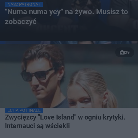
NASZ PATRONAT
"Numa numa yey" na żywo. Musisz to
zobaczyć
29
ECHA PO FINALE
Zwycięzcy "Love Island" w ogniu krytyki.
Internauci są wściekli