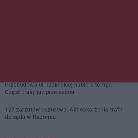
Beach Ball Radom na Borkach. Turniej otworzy
nowe boiska dla mieszkańców
Śledztwo w „Drzewnej” przedłużone.
Prokuratura ma czas do 26 października
16 ofiar i 191 wypadków. Mazowiecka policja
podsumowała pierwszy miesiąc wakacji na
drogach
Przebudowa ul. Idalińskiej nabiera tempa.
Część trasy już przejezdna
127 zarzutów oszustwa. Akt oskarżenia trafił
do sądu w Radomiu