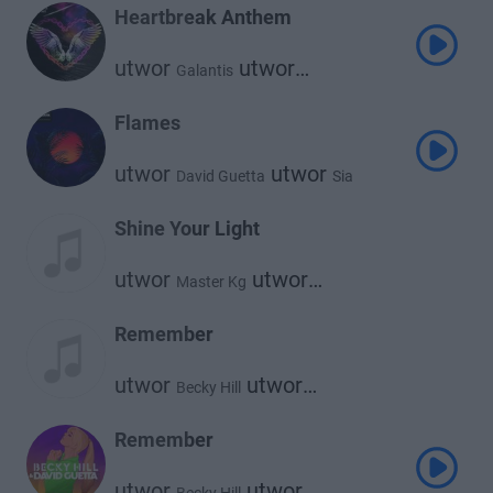
Heartbreak Anthem
utwor
utwor
Galantis
utwor
David Guetta
Little Mix
Flames
utwor
utwor
David Guetta
Sia
Shine Your Light
utwor
utwor
Master Kg
utwor
David Guetta
Akon
Remember
utwor
utwor
Becky Hill
David Guetta
Remember
utwor
utwor