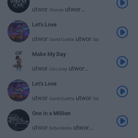
utwor
utwor
Shouse
David Guetta
Let's Love
utwor
utwor
David Guetta
Sia
Make My Day
utwor
utwor
Coi Leray
David Guetta
Let's Love
utwor
utwor
David Guetta
Sia
One in a Million
utwor
utwor
Bebe Rexha
David Guetta