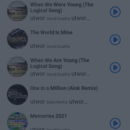
When We Were Young (The
Logical Song)
utwor
utwor
David Guetta
Kim Petras
The World Is Mine
utwor
David Guetta
When We Are Young (The
Logical Song)
utwor
utwor
David Guetta
Kim Petras
One in a Million (Alok Remix)
utwor
utwor
Bebe Rexha
David Guetta
Memories 2021
utwor