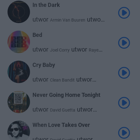
In the Dark
utwor
utwor
Armin Van Buuren
utwor
David Guetta
Aldae
Bed
utwor
utwor
Joel Corry
Raye
utwor
David Guetta
Cry Baby
utwor
utwor
Clean Bandit
utwor
Anne-Marie
David Guetta
Never Going Home Tonight
utwor
utwor
David Guetta
Alesso
When Love Takes Over
utwor
utwor