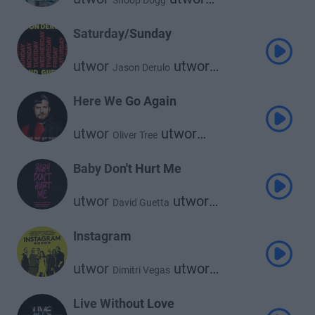
Snoop Dogg
David Guetta
Saturday/Sunday
utwor
utwor
Jason Derulo
David Guetta
Here We Go Again
utwor
utwor
Oliver Tree
David Guetta
Baby Don't Hurt Me
utwor
utwor
David Guetta
utwor
Anne-Marie
Coi Leray
Instagram
utwor
utwor
Dimitri Vegas
utwor
Like Mike
David Guetta
utwor
Daddy Yankee
Live Without Love