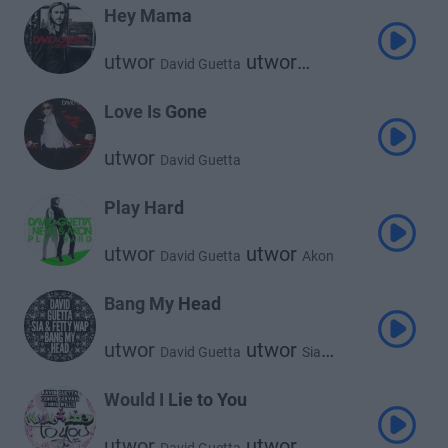
Hey Mama
utwor
utwor
David Guetta
utwor
Nicki Minaj
Bebe Rexha
utwor
Afrojack
Love Is Gone
utwor
David Guetta
Play Hard
utwor
utwor
David Guetta
Akon
utwor
Ne-Yo
Bang My Head
utwor
utwor
David Guetta
Sia
utwor
Fetty Wap
Would I Lie to You
utwor
utwor