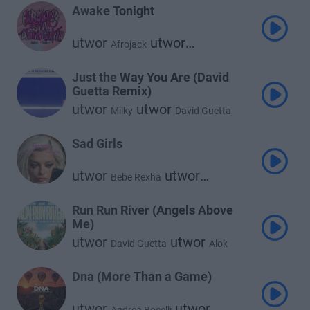
Awake Tonight
utwor
utwor
Afrojack
utwor
David Guetta
Sia
Just the Way You Are (David
Guetta Remix)
utwor
utwor
Milky
David Guetta
Sad Girls
utwor
utwor
Bebe Rexha
David Guetta
Run Run River (Angels Above
Me)
utwor
utwor
David Guetta
Alok
utwor
Stick Figure
Dna (More Than a Game)
utwor
utwor