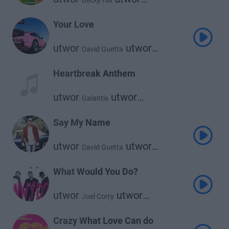
Becky Hill
David Guetta
Your Love
utwor
utwor
David Guetta
Showtek
Heartbreak Anthem
utwor
utwor
Galantis
utwor
David Guetta
Little Mix
Say My Name
utwor
utwor
David Guetta
utwor
Bebe Rexha
J Balvin
What Would You Do?
utwor
utwor
Joel Corry
utwor
David Guetta
Bryson Tiller
Crazy What Love Can do