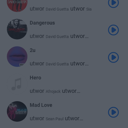
utwor
utwor
David Guetta
Sia
Dangerous
utwor
utwor
David Guetta
Sam Martin
2u
utwor
utwor
David Guetta
Justin Bieber
Hero
utwor
utwor
Afrojack
David Guetta
Mad Love
utwor
utwor
Sean Paul
utwor
David Guetta
Becky G