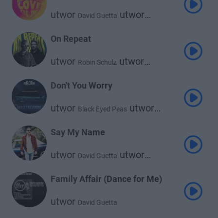
utwor
utwor
David Guetta
utwor
Becky Hill
Ella Henderson
On Repeat
utwor
utwor
Robin Schulz
David Guetta
Don't You Worry
utwor
utwor
Black Eyed Peas
utwor
Shakira
David Guetta
Say My Name
utwor
utwor
David Guetta
utwor
Bebe Rexha
J Balvin
Family Affair (Dance for Me)
utwor
David Guetta