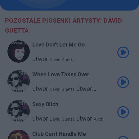
POZOSTAŁE PIOSENKI ARTYSTY: DAVID
GUETTA
Love Don't Let Me Go
utwor
David Guetta
When Love Takes Over
utwor
utwor
David Guetta
Kelly Rowland
Sexy Bitch
utwor
utwor
David Guetta
Akon
Club Can't Handle Me