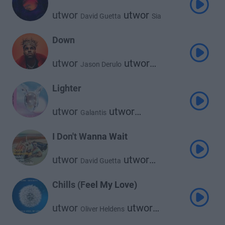
utwor
utwor
David Guetta
Sia
Down
utwor
utwor
Jason Derulo
David Guetta
Lighter
utwor
utwor
Galantis
utwor
David Guetta
5 Seconds of Summer
I Don't Wanna Wait
utwor
utwor
David Guetta
Onerepublic
Chills (Feel My Love)
utwor
utwor
Oliver Heldens
utwor
David Guetta
Fast Boy