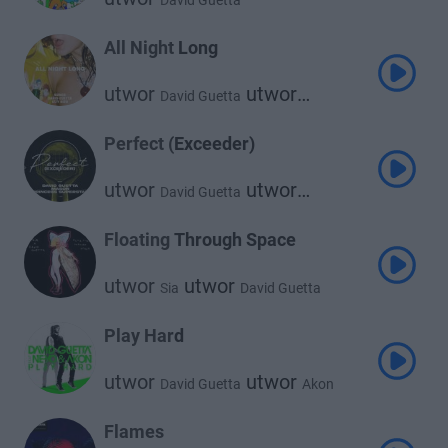
David Guetta
All Night Long
utwor
utwor
David Guetta
utwor
Izzy Bizu
Kungs
Perfect (Exceeder)
utwor
utwor
David Guetta
utwor
Mason
Princess Superstar
Floating Through Space
utwor
utwor
Sia
David Guetta
Play Hard
utwor
utwor
David Guetta
Akon
utwor
Ne-Yo
Flames