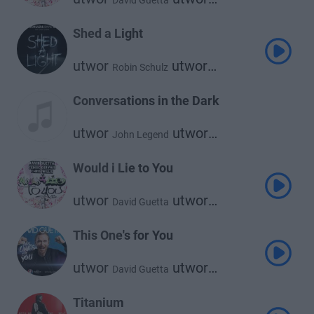
David Guetta
utwor
Cedric Gervais
Chris Willis
Shed a Light
utwor
utwor
Robin Schulz
utwor
David Guetta
Cheat Codes
Conversations in the Dark
utwor
utwor
John Legend
David Guetta
Would i Lie to You
utwor
utwor
David Guetta
utwor
Cedric Gervais
Chris Willis
This One's for You
utwor
utwor
David Guetta
Zara Larsson
Titanium