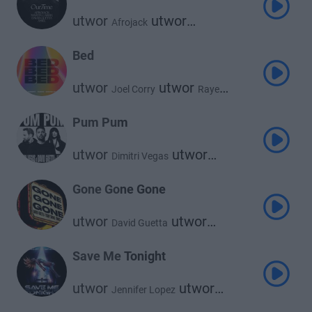
utwor
utwor
Afrojack
utwor
Martin Garrix
David Guetta
utwor
Amél
Bed
utwor
utwor
Joel Corry
Raye
utwor
David Guetta
Pum Pum
utwor
utwor
Dimitri Vegas
utwor
David Guetta
Loreen
Gone Gone Gone
utwor
utwor
David Guetta
utwor
Teddy Swims
Tones and I
Save Me Tonight
utwor
utwor
Jennifer Lopez
David Guetta