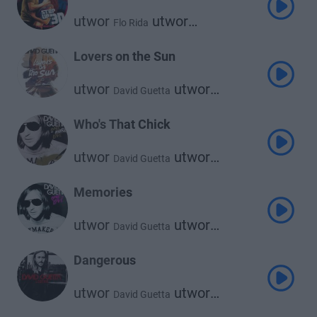
utwor
utwor
Flo Rida
David Guetta
Lovers on the Sun
utwor
utwor
David Guetta
Sam Martin
Who's That Chick
utwor
utwor
David Guetta
Rihanna
Memories
utwor
utwor
David Guetta
Kid Cudi
Dangerous
utwor
utwor
David Guetta
Sam Martin