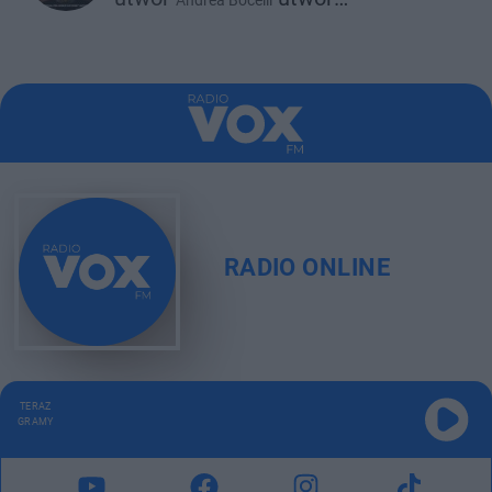
Andrea Bocelli
utwor
utwor
David Guetta
Ejae
Megan Thee Stallion
RADIO ONLINE
TERAZ
GRAMY