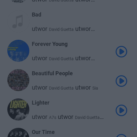
David Guetta
Kelly Rowland
Bad
utwor
utwor
David Guetta
Showtek
Forever Young
utwor
utwor
David Guetta
utwor
Alphaville
Ava Max
Beautiful People
utwor
utwor
David Guetta
Sia
Lighter
utwor
utwor
A7s
David Guetta
utwor
Wizkid
Our Time