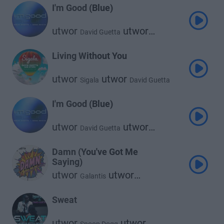
I'm Good (Blue)
utwor
utwor
David Guetta
Bebe Rexha
Living Without You
utwor
utwor
Sigala
David Guetta
utwor
Sam Ryder
I'm Good (Blue)
utwor
utwor
David Guetta
Bebe Rexha
Damn (You've Got Me
Saying)
utwor
utwor
Galantis
utwor
David Guetta
Mnek
Sweat
utwor
utwor