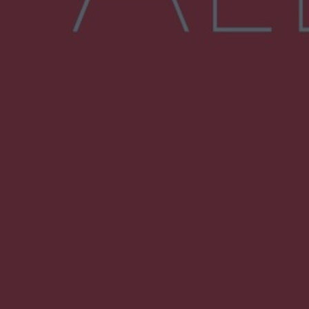
NAJNOWSZE:
Wsola: Renault uderzyło w słup i stanął w
płomieniach. 49-latek trafił do szpitala
Zmiany i przesunięcia remontu bulwaru w
Gorzowie. Dlaczego?
Policjanci z Przysuchy odnaleźli ciało 40-letniej
kobiety. Dwie osoby usłyszały zarzut
zabójstwa
Burze sparaliżowały region. Strażacy
interweniowali 58 razy