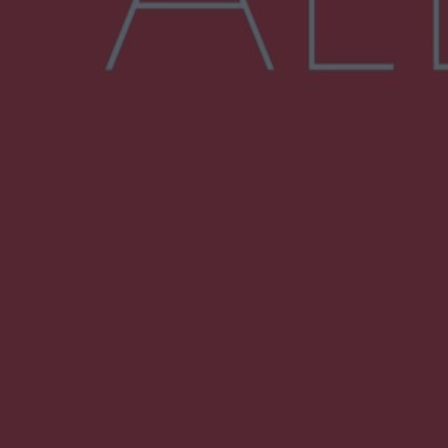
Więcej
NAJNOWSZE:
Wsola: Renault uderzyło w słup i stanął w
płomieniach. 49-latek trafił do szpitala
Zmiany i przesunięcia remontu bulwaru w
Gorzowie. Dlaczego?
Policjanci z Przysuchy odnaleźli ciało 40-letniej
kobiety. Dwie osoby usłyszały zarzut
zabójstwa
Burze sparaliżowały region. Strażacy
interweniowali 58 razy