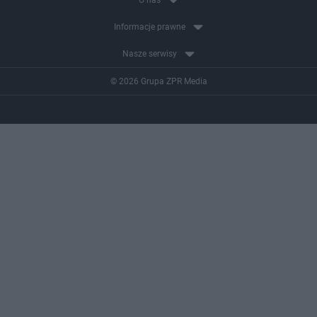
O nas
Informacje prawne
Nasze serwisy
© 2026 Grupa ZPR Media