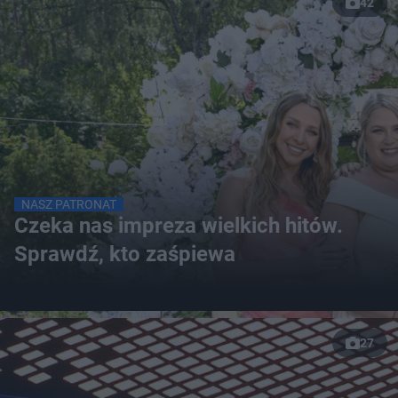
42
NASZ PATRONAT
Czeka nas impreza wielkich hitów.
Sprawdź, kto zaśpiewa
27