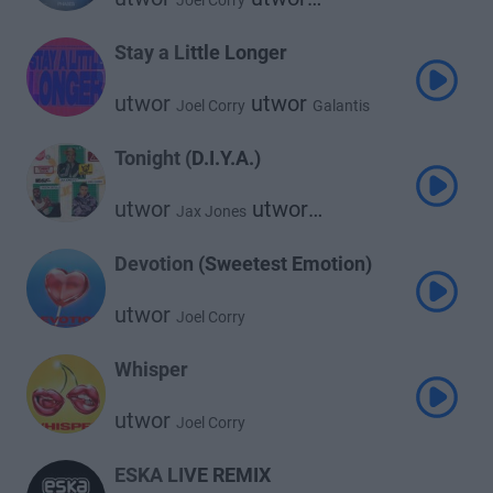
Joel Corry
Abi Flynn
Stay a Little Longer
utwor
utwor
Joel Corry
Galantis
utwor
Izzy Bizu
Tonight (D.I.Y.A.)
utwor
utwor
Jax Jones
utwor
Joel Corry
Jason Derulo
Devotion (Sweetest Emotion)
utwor
Joel Corry
Whisper
utwor
Joel Corry
ESKA LIVE REMIX