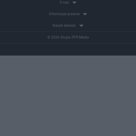
O nas
Informacje prawne
Nasze serwisy
© 2026 Grupa ZPR Media