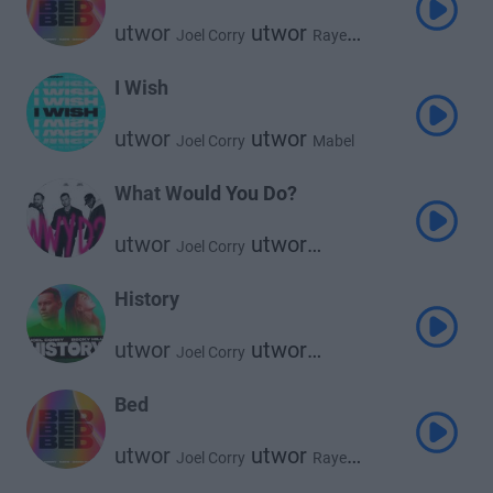
utwor
utwor
Joel Corry
Raye
utwor
David Guetta
I Wish
utwor
utwor
Joel Corry
Mabel
What Would You Do?
utwor
utwor
Joel Corry
utwor
David Guetta
Bryson Tiller
History
utwor
utwor
Joel Corry
Becky Hill
Bed
utwor
utwor
Joel Corry
Raye
utwor
David Guetta