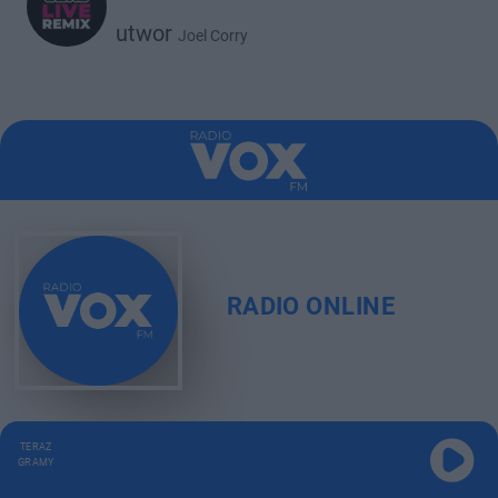
utwor
Joel Corry
RADIO ONLINE
TERAZ
GRAMY