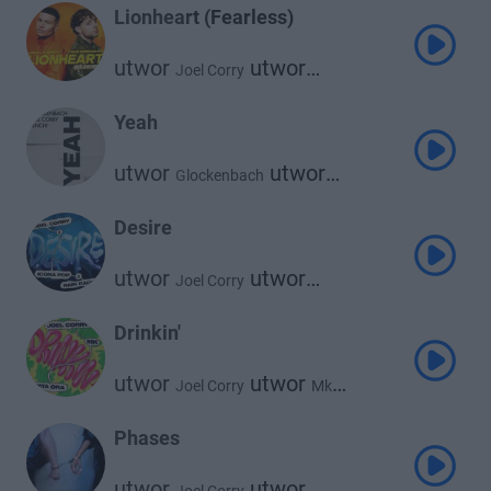
Lionheart (Fearless)
utwor
utwor
Joel Corry
Tom Grennan
Yeah
utwor
utwor
Glockenbach
utwor
Joel Corry
Tenchi
Desire
utwor
utwor
Joel Corry
utwor
Icona Pop
Rain Radio
Drinkin'
utwor
utwor
Joel Corry
Mk
utwor
Rita Ora
Phases
utwor
utwor