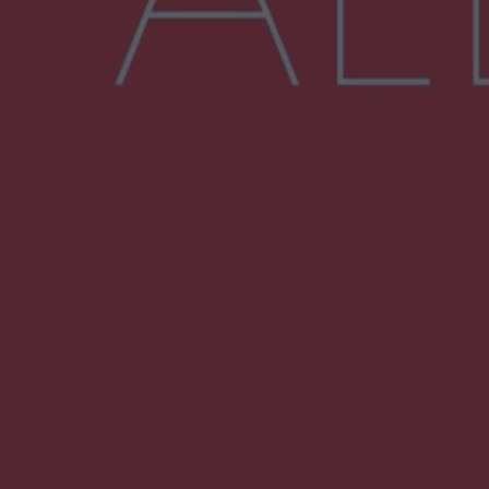
Więcej
NAJNOWSZE:
Przeglądy, których nie było. Korupcja i
fałszowanie dokumentów!
Beach Ball Radom na Borkach. Turniej otworzy
nowe boiska dla mieszkańców
Śledztwo w „Drzewnej” przedłużone.
Prokuratura ma czas do 26 października
16 ofiar i 191 wypadków. Mazowiecka policja
podsumowała pierwszy miesiąc wakacji na
drogach