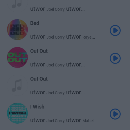
utwor
utwor
Joel Corry
utwor
Jax Jones
Charlie Xcx
utwor
Saweetie
Bed
utwor
utwor
Joel Corry
Raye
utwor
David Guetta
Out Out
utwor
utwor
Joel Corry
utwor
Jax Jones
Charli Xcx
Out Out
utwor
utwor
Joel Corry
utwor
Jax Jones
Charli Xcx
I Wish
utwor
utwor
Joel Corry
Mabel