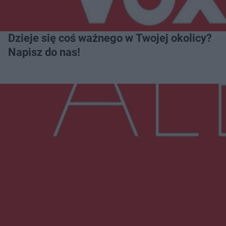
Dzieje się coś ważnego w Twojej okolicy?
Napisz do nas!
Więcej
NAJNOWSZE:
Przeglądy, których nie było. Korupcja i
fałszowanie dokumentów!
Beach Ball Radom na Borkach. Turniej otworzy
nowe boiska dla mieszkańców