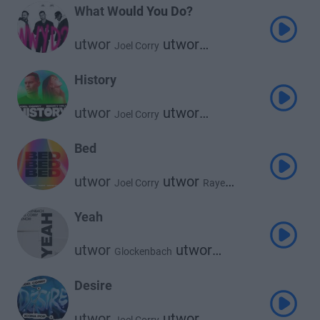
What Would You Do?
utwor
utwor
Joel Corry
utwor
David Guetta
Bryson Tiller
History
utwor
utwor
Joel Corry
Becky Hill
Bed
utwor
utwor
Joel Corry
Raye
utwor
David Guetta
Yeah
utwor
utwor
Glockenbach
utwor
Joel Corry
Tenchi
Desire
utwor
utwor