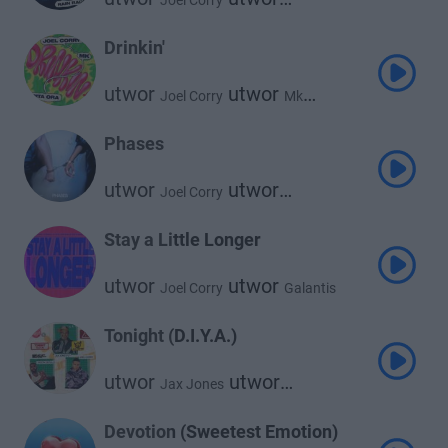
Joel Corry
utwor
Icona Pop
Rain Radio
Drinkin'
utwor
utwor
Joel Corry
Mk
utwor
Rita Ora
Phases
utwor
utwor
Joel Corry
Abi Flynn
Stay a Little Longer
utwor
utwor
Joel Corry
Galantis
utwor
Izzy Bizu
Tonight (D.I.Y.A.)
utwor
utwor
Jax Jones
utwor
Joel Corry
Jason Derulo
Devotion (Sweetest Emotion)