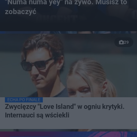
"Numa numa yey" na żywo. Musisz to
zobaczyć
29
ECHA PO FINALE
Zwycięzcy "Love Island" w ogniu krytyki.
Internauci są wściekli