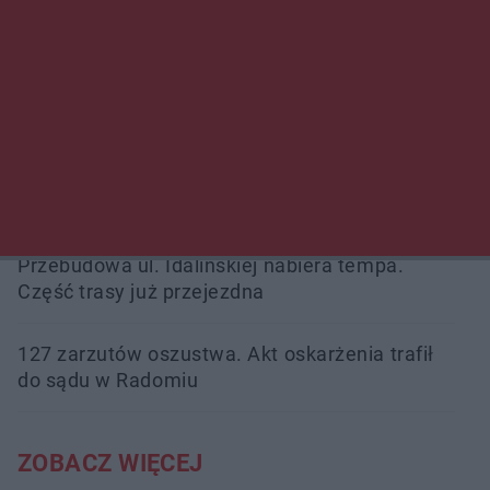
Śledztwo w „Drzewnej” przedłużone.
Prokuratura ma czas do 26 października
16 ofiar i 191 wypadków. Mazowiecka policja
podsumowała pierwszy miesiąc wakacji na
drogach
Przebudowa ul. Idalińskiej nabiera tempa.
Część trasy już przejezdna
127 zarzutów oszustwa. Akt oskarżenia trafił
do sądu w Radomiu
ZOBACZ WIĘCEJ