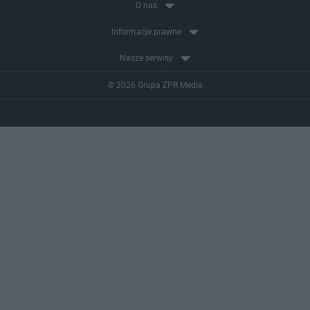
O nas
Informacje prawne
Nasze serwisy
© 2026 Grupa ZPR Media