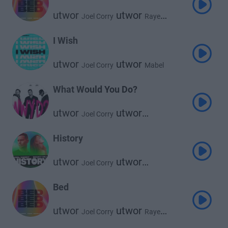
utwor
utwor
Joel Corry
Raye
utwor
David Guetta
I Wish
utwor
utwor
Joel Corry
Mabel
What Would You Do?
utwor
utwor
Joel Corry
utwor
David Guetta
Bryson Tiller
History
utwor
utwor
Joel Corry
Becky Hill
Bed
utwor
utwor
Joel Corry
Raye
utwor
David Guetta