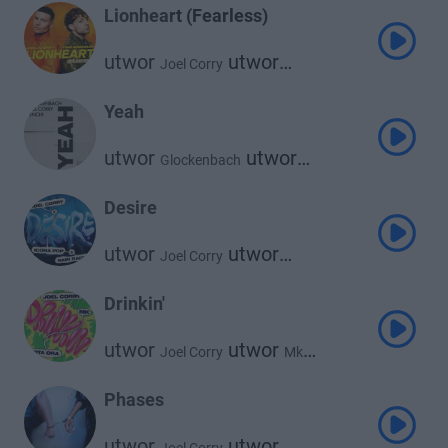
Lionheart (Fearless)
utwor
utwor
Joel Corry
Tom Grennan
Yeah
utwor
utwor
Glockenbach
utwor
Joel Corry
Tenchi
Desire
utwor
utwor
Joel Corry
utwor
Icona Pop
Rain Radio
Drinkin'
utwor
utwor
Joel Corry
Mk
utwor
Rita Ora
Phases
utwor
utwor