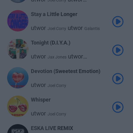
Joel Corry
Abi Flynn
Stay a Little Longer
utwor
utwor
Joel Corry
Galantis
utwor
Izzy Bizu
Tonight (D.I.Y.A.)
utwor
utwor
Jax Jones
utwor
Joel Corry
Jason Derulo
Devotion (Sweetest Emotion)
utwor
Joel Corry
Whisper
utwor
Joel Corry
ESKA LIVE REMIX