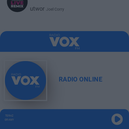
utwor
Joel Corry
RADIO ONLINE
TERAZ
GRAMY