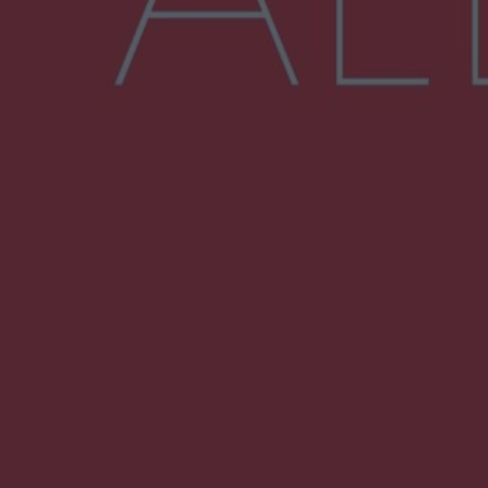
Więcej
NAJNOWSZE:
Zmiany i przesunięcia remontu bulwaru w
Gorzowie. Dlaczego?
Policjanci z Przysuchy odnaleźli ciało 40-letniej
kobiety. Dwie osoby usłyszały zarzut
zabójstwa
Burze sparaliżowały region. Strażacy
interweniowali 58 razy
Trwa walka z nosówką w schronisku. Są
śmiertelne przypadki. Uruchomiono zbiórkę!