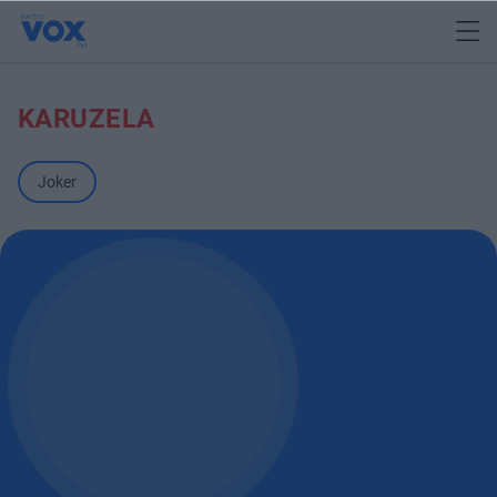
KARUZELA
Joker