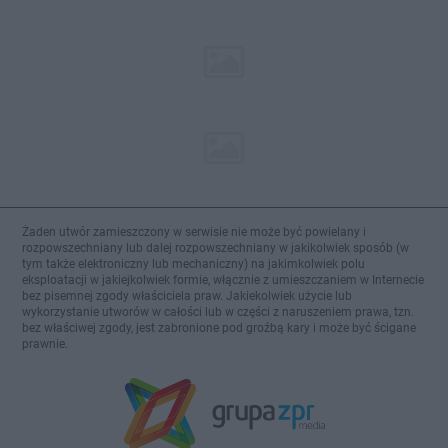
Żaden utwór zamieszczony w serwisie nie może być powielany i
rozpowszechniany lub dalej rozpowszechniany w jakikolwiek sposób (w
tym także elektroniczny lub mechaniczny) na jakimkolwiek polu
eksploatacji w jakiejkolwiek formie, włącznie z umieszczaniem w Internecie
bez pisemnej zgody właściciela praw. Jakiekolwiek użycie lub
wykorzystanie utworów w całości lub w części z naruszeniem prawa, tzn.
bez właściwej zgody, jest zabronione pod groźbą kary i może być ścigane
prawnie.