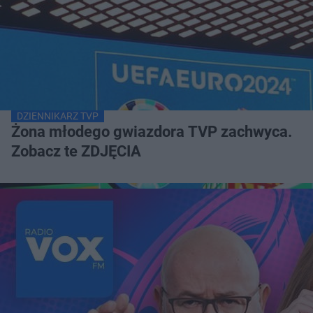
DZIENNIKARZ TVP
Żona młodego gwiazdora TVP zachwyca.
Zobacz te ZDJĘCIA