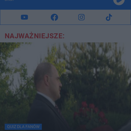
GRAMY
NAJWAŻNIEJSZE:
QUIZ DLA FANÓW