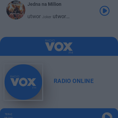
Jedna na Milion
utwor
utwor
Joker
Dance 2 Disco
RADIO ONLINE
TERAZ