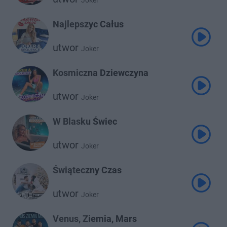
Joker
Najlepszyc Całus
utwor
Joker
Kosmiczna Dziewczyna
utwor
Joker
W Blasku Świec
utwor
Joker
Świąteczny Czas
utwor
Joker
Venus, Ziemia, Mars