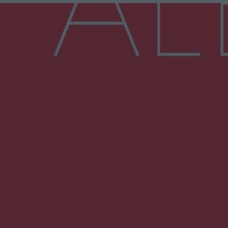
Więcej
NAJNOWSZE:
Wsola: Renault uderzyło w słup i stanął w
płomieniach. 49-latek trafił do szpitala
Zmiany i przesunięcia remontu bulwaru w
Gorzowie. Dlaczego?
Policjanci z Przysuchy odnaleźli ciało 40-letniej
kobiety. Dwie osoby usłyszały zarzut
zabójstwa