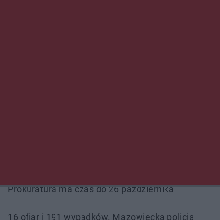
Trwa walka z nosówką w schronisku. Są
śmiertelne przypadki. Uruchomiono zbiórkę!
Radom Music Camp 2026. Trzy dni koncertów i
wydarzeń w różnych częściach miasta
Przeglądy, których nie było. Korupcja i
fałszowanie dokumentów!
Beach Ball Radom na Borkach. Turniej otworzy
nowe boiska dla mieszkańców
Śledztwo w „Drzewnej” przedłużone.
Prokuratura ma czas do 26 października
16 ofiar i 191 wypadków. Mazowiecka policja