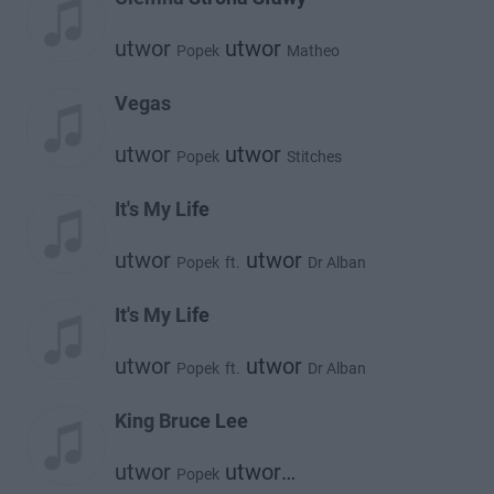
utwor
utwor
Popek
Matheo
Vegas
utwor
utwor
Popek
Stitches
It's My Life
utwor
utwor
Popek
ft.
Dr Alban
utwor
Claysteer
It's My Life
utwor
utwor
Popek
ft.
Dr Alban
utwor
Claysteer
King Bruce Lee
utwor
utwor
Popek