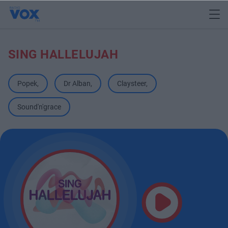
SING HALLELUJAH
Popek
,
Dr Alban
,
Claysteer
,
Sound'n'grace