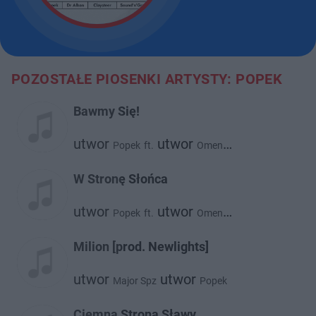
POZOSTAŁE PIOSENKI ARTYSTY: POPEK
Bawmy Się!
utwor
utwor
Popek
ft.
Omen
utwor
Mot!on
W Stronę Słońca
utwor
utwor
Popek
ft.
Omen
utwor
Mot!on
Milion [prod. Newlights]
utwor
utwor
Major Spz
Popek
Ciemna Strona Sławy