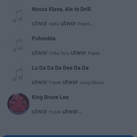
utwor
Franek Kimono
Claysteer
Nasza Klasa, Ale to Drill
utwor
utwor
Mata
Popek
utwor
Młody Klakson Produkcja
Polombia
utwor
utwor
Chika Toro
Popek
La Da Da Da Dee Da Da
utwor
utwor
Popek
Gang Albanii
King Bruce Lee
utwor
utwor
Popek
utwor
Franek Kimono
Claysteer