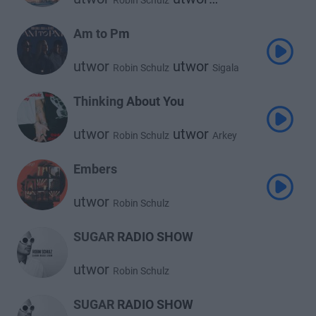
Robin Schulz
Fast Boy
Am to Pm
utwor
utwor
Robin Schulz
Sigala
utwor
Zoe Wees
Thinking About You
utwor
utwor
Robin Schulz
Arkey
Embers
utwor
Robin Schulz
SUGAR RADIO SHOW
utwor
Robin Schulz
SUGAR RADIO SHOW