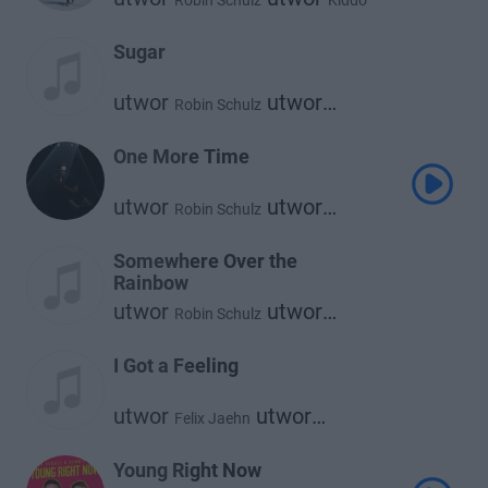
Robin Schulz
Kiddo
Sugar
utwor
utwor
Robin Schulz
Francesco Yates
One More Time
utwor
utwor
Robin Schulz
utwor
Felix Jaehn
Alida
Somewhere Over the
Rainbow
utwor
utwor
Robin Schulz
utwor
Alle Farben
Israel Kamakawiwo'ole
I Got a Feeling
utwor
utwor
Felix Jaehn
utwor
Robin Schulz
Georgia Ku
Young Right Now