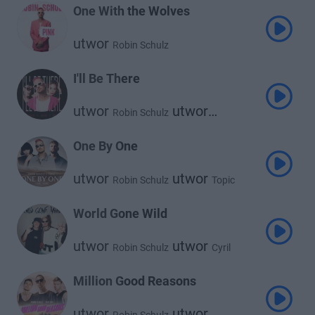
One With the Wolves
utwor
Robin Schulz
I'll Be There
utwor
utwor
Robin Schulz
Rita Ora
One By One
utwor
utwor
Robin Schulz
Topic
World Gone Wild
utwor
utwor
Robin Schulz
Cyril
utwor
Sam Martin
Million Good Reasons
utwor
utwor