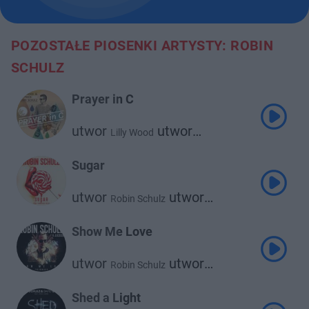
POZOSTAŁE PIOSENKI ARTYSTY: ROBIN
SCHULZ
Prayer in C
utwor
utwor
Lilly Wood
utwor
The Prick
Robin Schulz
Sugar
utwor
utwor
Robin Schulz
Francesco Yates
Show Me Love
utwor
utwor
Robin Schulz
J.U.D.G.E.
Shed a Light