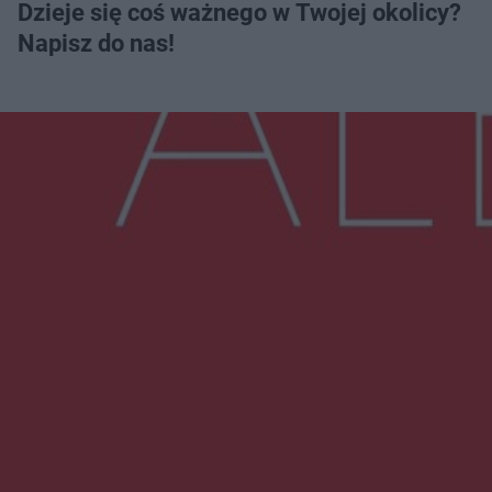
Dzieje się coś ważnego w Twojej okolicy?
Napisz do nas!
Więcej
NAJNOWSZE:
Wsola: Renault uderzyło w słup i stanął w
płomieniach. 49-latek trafił do szpitala
Zmiany i przesunięcia remontu bulwaru w
Gorzowie. Dlaczego?
Policjanci z Przysuchy odnaleźli ciało 40-letniej