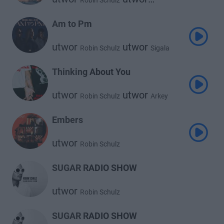
Robin Schulz
Fast Boy
Am to Pm
utwor
utwor
Robin Schulz
Sigala
utwor
Zoe Wees
Thinking About You
utwor
utwor
Robin Schulz
Arkey
Embers
utwor
Robin Schulz
SUGAR RADIO SHOW
utwor
Robin Schulz
SUGAR RADIO SHOW