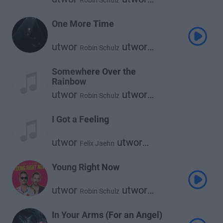
Robin Schulz
Francesco Yates
One More Time
utwor
utwor
Robin Schulz
utwor
Felix Jaehn
Alida
Somewhere Over the
Rainbow
utwor
utwor
Robin Schulz
utwor
Alle Farben
Israel Kamakawiwo'ole
I Got a Feeling
utwor
utwor
Felix Jaehn
utwor
Robin Schulz
Georgia Ku
Young Right Now
utwor
utwor
Robin Schulz
Dennis Lloyd
In Your Arms (For an Angel)