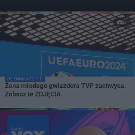
27
DZIENNIKARZ TVP
Żona młodego gwiazdora TVP zachwyca.
Zobacz te ZDJĘCIA