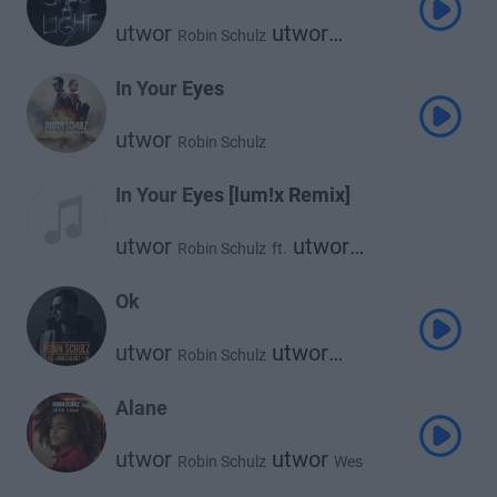
utwor
utwor
Robin Schulz
utwor
David Guetta
Cheat Codes
In Your Eyes
utwor
Robin Schulz
In Your Eyes [lum!x Remix]
utwor
utwor
Robin Schulz
ft.
Alida
Ok
utwor
utwor
Robin Schulz
James Blunt
Alane
utwor
utwor
Robin Schulz
Wes