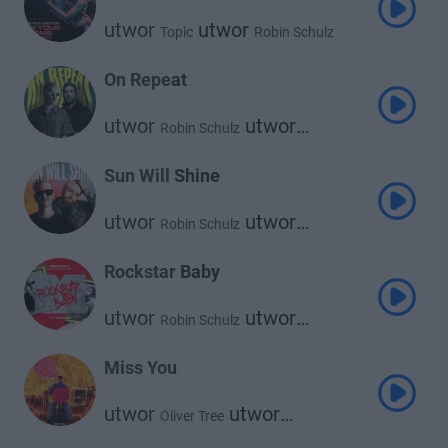
utwor
utwor
Topic
Robin Schulz
utwor
utwor
Nico Santos
Paul Van Dyk
On Repeat
utwor
utwor
Robin Schulz
David Guetta
Sun Will Shine
utwor
utwor
Robin Schulz
Tom Walker
Rockstar Baby
utwor
utwor
Robin Schulz
Mougleta
Miss You
utwor
utwor
Oliver Tree
Robin Schulz