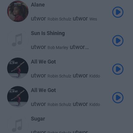
Alane
utwor
utwor
Robin Schulz
Wes
Sun Is Shining
utwor
utwor
Bob Marley
Robin Schulz
All We Got
utwor
utwor
Robin Schulz
Kiddo
All We Got
utwor
utwor
Robin Schulz
Kiddo
Sugar
utwor
utwor