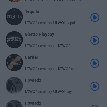
Deemz
ft.
Smolasty
utwor
Sobel
Tequila
utwor
utwor
Smolasty
Szpaku
Ghetto Playboy
utwor
utwor
Smolasty
ft.
utwor
Kaz Bałagane
Kabe
Cartier
utwor
utwor
Smolasty
ft.
Kizo
Powiedz
utwor
utwor
Smolasty
Qry
Powiedz