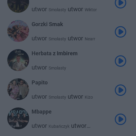
utwor
utwor
Smolasty
Wiktor
Gorzki Smak
utwor
utwor
Smolasty
Nearr
Herbata z Imbirem
utwor
Smolasty
Papito
utwor
utwor
Smolasty
Kizo
Mbappe
utwor
utwor
Kubańczyk
utwor
Smolasty
Tribbs