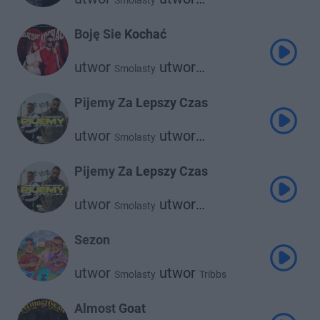
Smolasty
Oliwka Brazil
Boję Sie Kochać
utwor
utwor
Smolasty
Young Leosia
Pijemy Za Lepszy Czas
utwor
utwor
Smolasty
730huncho
Pijemy Za Lepszy Czas
utwor
utwor
Smolasty
730 Huncho
Sezon
utwor
utwor
Smolasty
Tribbs
Almost Goat