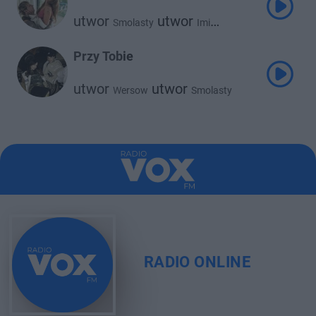
utwor
utwor
Smolasty
Imi
utwor
Jonatan
Przy Tobie
utwor
utwor
Wersow
Smolasty
RADIO ONLINE