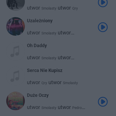
utwor
utwor
Smolasty
Qry
Uzależniony
utwor
utwor
Smolasty
Otsochodzi
Oh Daddy
utwor
utwor
Smolasty
Oliwka Brazil
Serca Nie Kupisz
utwor
utwor
Qry
Smolasty
Duże Oczy
utwor
utwor
Smolasty
Pedro
utwor
utwor
Francis
Tribbs