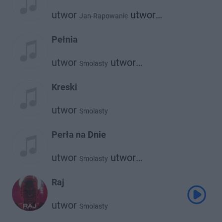
utwor
utwor
Jan-Rapowanie
utwor
Nocny
ft.
Smolasty
Pełnia
utwor
utwor
Smolasty
Ewa Farna
Kreski
utwor
Smolasty
Perła na Dnie
utwor
utwor
Smolasty
Robert Gawliński
Raj
utwor
Smolasty