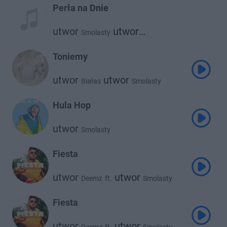
Perła na Dnie
utwor
utwor
Smolasty
Robert Gawliński
Toniemy
utwor
utwor
Białas
Smolasty
Hula Hop
utwor
Smolasty
Fiesta
utwor
utwor
Deemz
ft.
Smolasty
utwor
Sobel
Fiesta
utwor
utwor