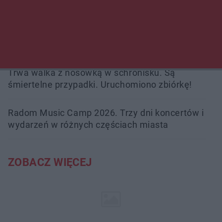
zabójstwa
Burze sparaliżowały region. Strażacy
interweniowali 58 razy
Trwa walka z nosówką w schronisku. Są
śmiertelne przypadki. Uruchomiono zbiórkę!
Radom Music Camp 2026. Trzy dni koncertów i
wydarzeń w różnych częściach miasta
ZOBACZ WIĘCEJ