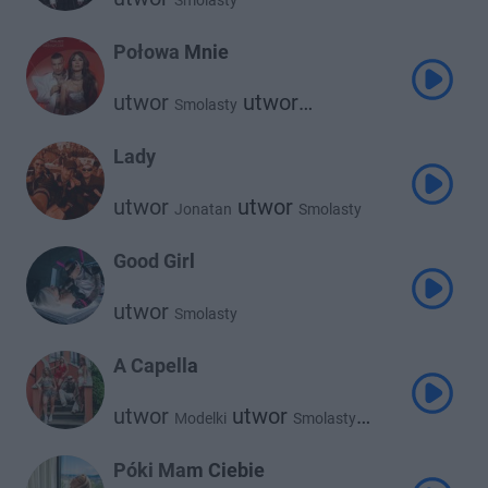
Smolasty
Połowa Mnie
utwor
utwor
Smolasty
Sylwia Grzeszczak
Lady
utwor
utwor
Jonatan
Smolasty
utwor
Kizo
Good Girl
utwor
Smolasty
A Capella
utwor
utwor
Modelki
Smolasty
utwor
Vłodarski
Póki Mam Ciebie