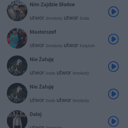
Nim Zajdzie Słońce
utwor
utwor
Smolasty
Doda
Masterszef
utwor
utwor
Smolasty
Książulo
Nie Żałuję
utwor
utwor
Doda
Smolasty
Nie Żałuję
utwor
utwor
Doda
Smolasty
Dalej
utwor