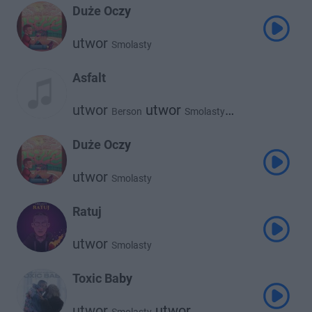
Duże Oczy
utwor
Smolasty
Asfalt
utwor
utwor
Berson
Smolasty
utwor
Atutowy
Duże Oczy
utwor
Smolasty
Ratuj
utwor
Smolasty
Toxic Baby
utwor
utwor