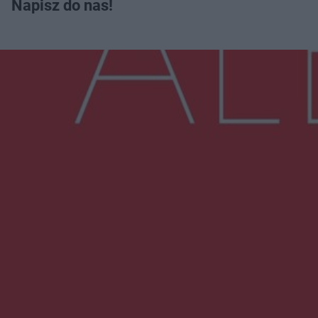
Napisz do nas!
Więcej
NAJNOWSZE:
Wsola: Renault uderzyło w słup i stanął w
płomieniach. 49-latek trafił do szpitala
Zmiany i przesunięcia remontu bulwaru w
Gorzowie. Dlaczego?
Policjanci z Przysuchy odnaleźli ciało 40-letniej
kobiety. Dwie osoby usłyszały zarzut