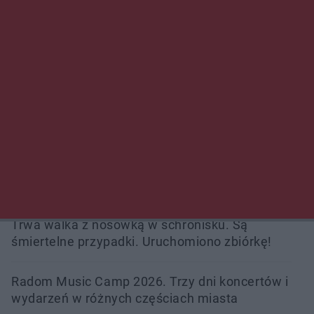
Zmiany i przesunięcia remontu bulwaru w
Gorzowie. Dlaczego?
Policjanci z Przysuchy odnaleźli ciało 40-letniej
kobiety. Dwie osoby usłyszały zarzut
zabójstwa
Burze sparaliżowały region. Strażacy
interweniowali 58 razy
Trwa walka z nosówką w schronisku. Są
śmiertelne przypadki. Uruchomiono zbiórkę!
Radom Music Camp 2026. Trzy dni koncertów i
wydarzeń w różnych częściach miasta