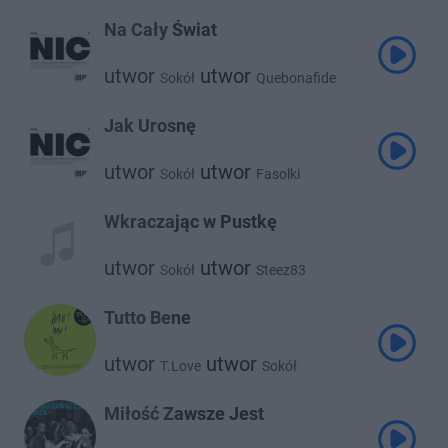
Na Cały Świat
utwor
utwor
Sokół
Quebonafide
utwor
Pezet
Jak Urosnę
utwor
utwor
Sokół
Fasolki
Wkraczając w Pustkę
utwor
utwor
Sokół
Steez83
Tutto Bene
utwor
utwor
T.Love
Sokół
Miłość Zawsze Jest