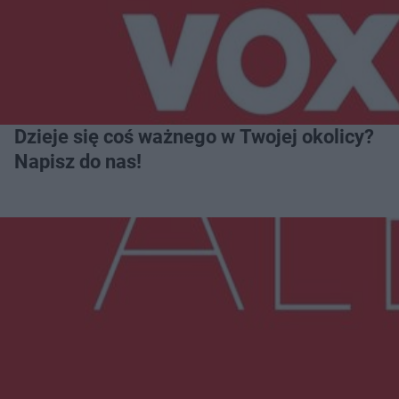
Dzieje się coś ważnego w Twojej okolicy?
Napisz do nas!
Więcej
NAJNOWSZE:
Wsola: Renault uderzyło w słup i stanął w
płomieniach. 49-latek trafił do szpitala