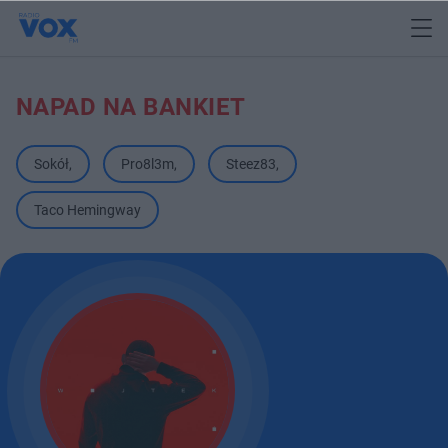
NAPAD NA BANKIET
Sokół
,
Pro8l3m
,
Steez83
,
Taco Hemingway