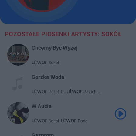
POZOSTAŁE PIOSENKI ARTYSTY: SOKÓŁ
Chcemy Być Wyżej
utwor
Sokół
Gorzka Woda
utwor
utwor
Pezet
ft.
Paluch
utwor
utwor
KęKę
Sokół
utwor
Ten Typ Mes
W Aucie
utwor
utwor
Sokół
Pono
Gazprom