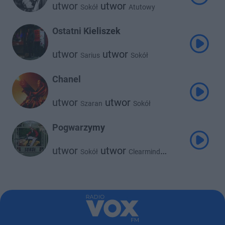
utwor
utwor
Sokół
Atutowy
Ostatni Kieliszek
utwor
utwor
Sarius
Sokół
Chanel
utwor
utwor
Szaran
Sokół
Pogwarzymy
utwor
utwor
Sokół
Clearmind
utwor
Enklawa