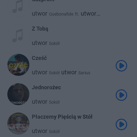
utwor
utwor
Quebonafide
ft.
Sokół
Z Tobą
utwor
Sokół
Cześć
utwor
utwor
Sokół
Sarius
Jednorożec
utwor
Sokół
Płaczemy Pięścią w Stół
utwor
Sokół