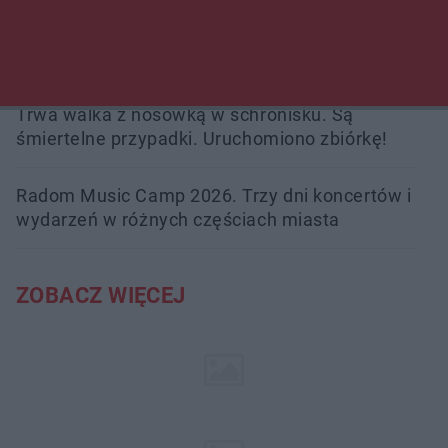
Burze sparaliżowały region. Strażacy
interweniowali 58 razy
Trwa walka z nosówką w schronisku. Są
śmiertelne przypadki. Uruchomiono zbiórkę!
Radom Music Camp 2026. Trzy dni koncertów i
wydarzeń w różnych częściach miasta
ZOBACZ WIĘCEJ