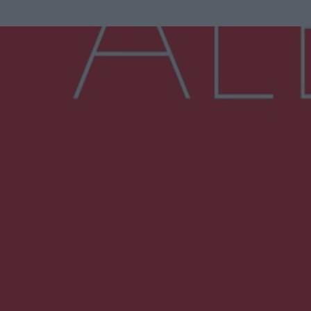
Więcej
NAJNOWSZE:
Wsola: Renault uderzyło w słup i stanął w
płomieniach. 49-latek trafił do szpitala
Zmiany i przesunięcia remontu bulwaru w
Gorzowie. Dlaczego?
Policjanci z Przysuchy odnaleźli ciało 40-letniej
kobiety. Dwie osoby usłyszały zarzut
zabójstwa