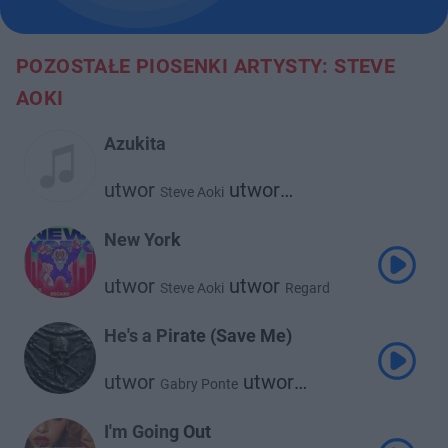
POZOSTAŁE PIOSENKI ARTYSTY: STEVE
AOKI
Azukita
utwor
utwor
Steve Aoki
Daddy Yankee
New York
utwor
utwor
Steve Aoki
Regard
He's a Pirate (Save Me)
utwor
utwor
Gabry Ponte
utwor
Steve Aoki
Kel
I'm Going Out