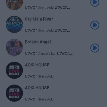
utwor
utwor
Steve Aoki
utwor
Sam Feldt
Nile Rodgers
utwor
Zak Abel
Cry Me a River
utwor
utwor
Steve Aoki
utwor
Dimitri Vegas
Timbaland
utwor
W&w
Broken Angel
utwor
utwor
Alan Walker
utwor
Steve Aoki
Arash
ft.
utwor
Lonely Club
AOKI HOUSE
utwor
Steve Aoki
AOKI HOUSE
utwor
Steve Aoki