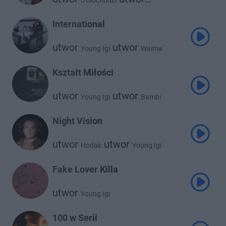
Otsochodzi
Young Igi
International
utwor
utwor
Young Igi
Waima
Kształt Miłości
utwor
utwor
Young Igi
Bambi
Night Vision
utwor
utwor
Hodak
Young Igi
Fake Lover Killa
utwor
Young Igi
100 w Serii