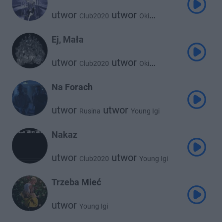
utwor
utwor
Club2020
Oki
utwor
utwor
Young Igi
utwor
Taco Hemingway
Ej, Mała
Young Leosia
utwor
utwor
Club2020
Oki
utwor
utwor
Young Igi
utwor
Otsochodzi
Na Forach
Taco Hemingway
utwor
utwor
Rusina
Young Igi
Nakaz
utwor
utwor
Club2020
Young Igi
utwor
utwor
Young Leosia
Catchup
Trzeba Mieć
utwor
Young Igi