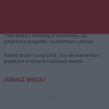
zabójstwa
Burze sparaliżowały region. Strażacy
interweniowali 58 razy
Trwa walka z nosówką w schronisku. Są
śmiertelne przypadki. Uruchomiono zbiórkę!
Radom Music Camp 2026. Trzy dni koncertów i
wydarzeń w różnych częściach miasta
ZOBACZ WIĘCEJ