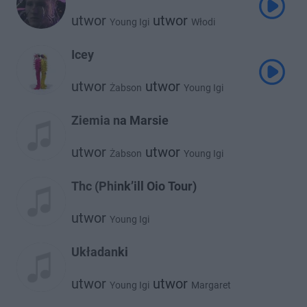
utwor
utwor
Young Igi
Włodi
Icey
utwor
utwor
Żabson
Young Igi
Ziemia na Marsie
utwor
utwor
Żabson
Young Igi
Thc (Phink’ill Oio Tour)
utwor
Young Igi
Układanki
utwor
utwor
Young Igi
Margaret