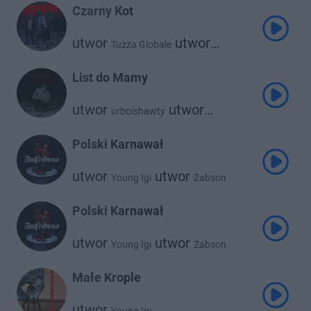
Czarny Kot
utwor
utwor
Tuzza Globale
Young Igi
List do Mamy
utwor
utwor
urboishawty
utwor
Young Igi
Kacezet
Polski Karnawał
utwor
utwor
Young Igi
Żabson
Polski Karnawał
utwor
utwor
Young Igi
Żabson
Małe Krople
utwor