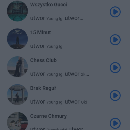
Wszystko Gucci
utwor
utwor
Young Igi
Otsochodzi
15 Minut
utwor
Young Igi
Chess Club
utwor
utwor
Young Igi
2k
utwor
Sergiusz
Brak Reguł
utwor
utwor
Young Igi
Oki
Czarne Chmury
utwor
utwor