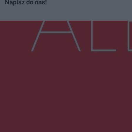
Napisz do nas!
Więcej
NAJNOWSZE:
Wsola: Renault uderzyło w słup i stanął w
płomieniach. 49-latek trafił do szpitala
Zmiany i przesunięcia remontu bulwaru w
Gorzowie. Dlaczego?
Policjanci z Przysuchy odnaleźli ciało 40-letniej
kobiety. Dwie osoby usłyszały zarzut