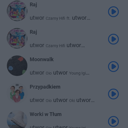
Raj
utwor
utwor
Czarny Hifi
ft.
utwor
Young Igi
Sobel
Raj
utwor
utwor
Czarny Hifi
utwor
Young Igi
Sobel
Moonwalk
utwor
utwor
Oio
Young Igi
utwor
Otsochodzi
Przypadkiem
utwor
utwor
utwor
Oio
Oki
utwor
Young Igi
Otsochodzi
Worki w Tłum
utwor
utwor