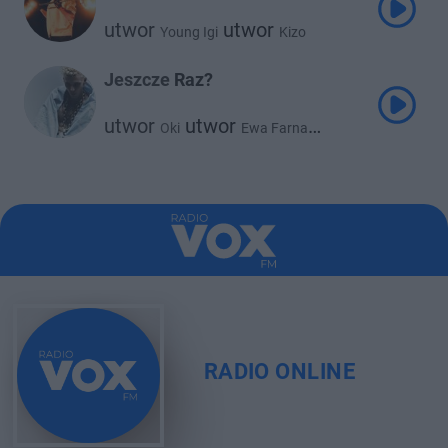
utwor
utwor
Young Igi
Kizo
Jeszcze Raz?
utwor
utwor
Oki
Ewa Farna
utwor
utwor
Otsochodzi
Young Igi
RADIO ONLINE