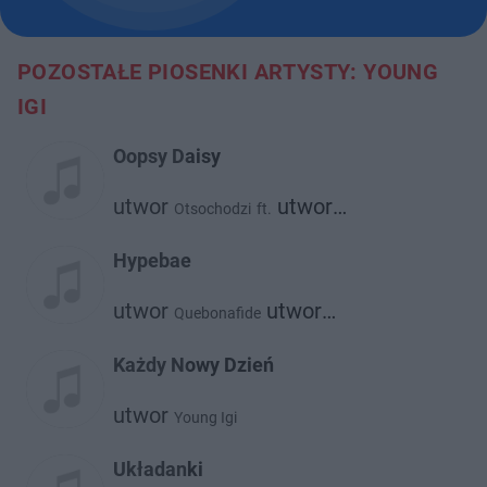
POZOSTAŁE PIOSENKI ARTYSTY: YOUNG
IGI
Oopsy Daisy
utwor
utwor
Otsochodzi
ft.
Young Igi
Hypebae
utwor
utwor
Quebonafide
Young Igi
Każdy Nowy Dzień
utwor
Young Igi
Układanki