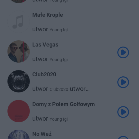
Young Igi
Małe Krople
utwor
Young Igi
Las Vegas
utwor
Young Igi
Club2020
utwor
utwor
Club2020
utwor
Taco Hemingway
Oki
utwor
utwor
Otsochodzi
Domy z Polem Golfowym
utwor
Catchup
Young Igi
utwor
Young Igi
No Weź