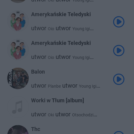
Oio
Young Igi
utwor
Otsochodzi
Amerykańskie Teledyski
utwor
utwor
Oio
Young Igi
utwor
Otsochodzi
Amerykańskie Teledyski
utwor
utwor
Oio
Young Igi
utwor
Otsochodzi
Balon
utwor
utwor
Planbe
Young Igi
utwor
Sir Mich
Worki w Tłum [album]
utwor
utwor
Oki
Otsochodzi
utwor
Young Igi
Thc