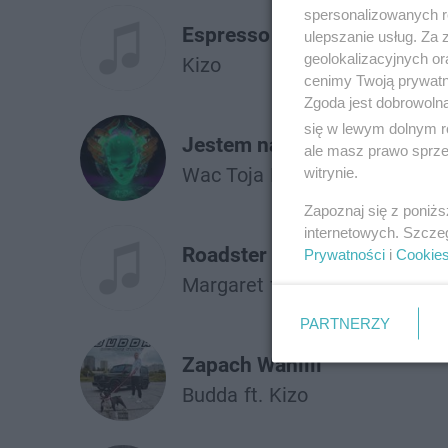
spersonalizowanych re
Espresso (Prod. Møji)
ulepszanie usług. Za
geolokalizacyjnych or
Kizo
cenimy Twoją prywatno
Zgoda jest dobrowoln
się w lewym dolnym r
Jestem na Tak
ale masz prawo sprzec
Wac Toja
Kizo
witrynie.
Zapoznaj się z poniż
internetowych. Szcze
Roadster
Prywatności
i
Cookie
Margaret
ft.
Kizo
PARTNERZY
Zapach Wanilii
Budda
ft.
Kizo