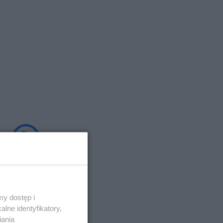
y dostęp i
lne identyfikatory,
iania