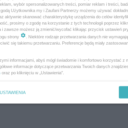
klam, wybór spersonalizowanych treści, pomiar reklam i treści, bad
 zgodą Użytkownika my i Zaufani Partnerzy możemy używać dokład
az aktywnie skanować charakterystykę urządzenia do celów identyfi
ść, prosimy o zgodę na korzystanie z tych technologii poprzez klikn
a i zawsze możesz ją zmienić/wycofać klikając przycisk ustawień pr
ogu strony
. Niektóre rodzaje przetwarzania danych nie wymagaj
iwić się takiemu przetwarzaniu. Preferencje będą miały zastosowanie
szymi informacjami, abyś mógł świadomie i komfortowo korzystać z
gółowe informacje dotyczące przetwarzania Twoich danych znajdzi
s
oraz po kliknięciu w „Ustawienia”.
USTAWIENIA