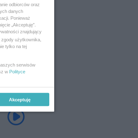
anie odbiorców oraz
nych danych
kacji. Ponieważ
ięcie „Akceptuję”.
ywatności znajdujący
ą zgody użytkownika,
 tylko na tej
 naszych serwisów
esz w
Polityce
Akceptuję