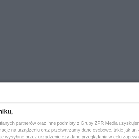
niku,
fanych partnerów oraz inne podmioty z Grupy ZPR Media uzyskujem
cje na urządzeniu oraz przetwarzamy dane osobowe, takie jak unika
je wysyłane przez urządzenie czy dane przeglądania w celu zapewn