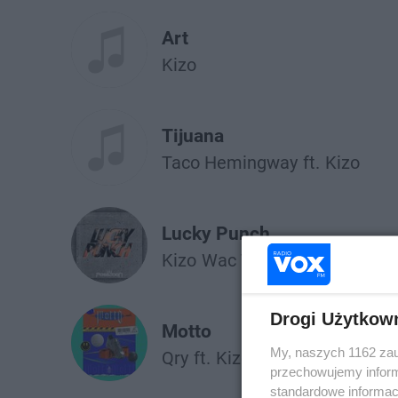
Art
Kizo
Tijuana
Taco Hemingway
ft.
Kizo
Lucky Punch
Kizo
Wac Toja
Drogi Użytkow
Motto
My, naszych 1162 zau
Qry
ft.
Kizo
przechowujemy informa
standardowe informac