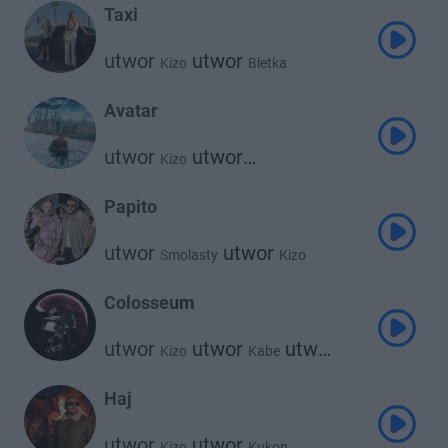
Taxi
utwor
utwor
Kizo
Bletka
Avatar
utwor
utwor
Kizo
utwor
Janusz Walczuk
Clearmind
utwor
Worek
Papito
utwor
utwor
Smolasty
Kizo
Colosseum
utwor
utwor
utwor
Kizo
Kabe
utwor
utwor
Reto
Gruby Mielzky
Borixon
Haj
utwor
utwor
Kizo
Kukon