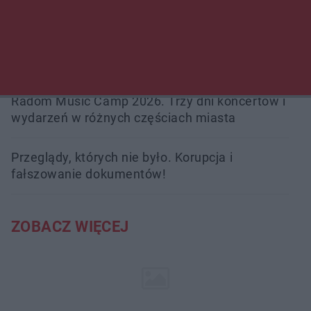
interweniowali 58 razy
Trwa walka z nosówką w schronisku. Są
śmiertelne przypadki. Uruchomiono zbiórkę!
Radom Music Camp 2026. Trzy dni koncertów i
wydarzeń w różnych częściach miasta
Przeglądy, których nie było. Korupcja i
fałszowanie dokumentów!
ZOBACZ WIĘCEJ