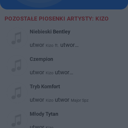
POZOSTAŁE PIOSENKI ARTYSTY: KIZO
Niebieski Bentley
utwor
utwor
Kizo
ft.
Taco Hemingway
Czempion
utwor
utwor
Kizo
Malik Montana
Tryb Komfort
utwor
utwor
Kizo
Major Spz
Młody Tytan
utwor
Kizo