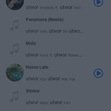
utwor
utwor
Smolasty
ft.
Kizo
Panamera (Remix)
utwor
utwor
utwor
Gedz
Oki
utwor
utwor
Kronkel Dom
Kizo
Catch Up
Molo
utwor
utwor
Favst
ft.
Kbleax
utwor
utwor
Kizo
Mr. Polska
Nasze Lato
utwor
utwor
Kizo
Wac Toja
Słońce
utwor
utwor
Major
Kizo