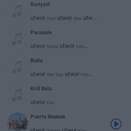
Kortyzol
utwor
utwor
utwor
Onar
Kizo
Kabe
Parasole
utwor
utwor
Sarius
Kizo
utwor
Magiera
Butla
utwor
utwor
Wac Toja
Kizo
utwor
Be Melo
Król Balu
utwor
Kizo
Puerto Bounce
utwor
utwor
Żabson
Kizo