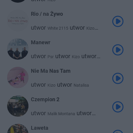
Rio / na Żywo
utwor
utwor
White 2115
Kizo
utwor
Palar
Manewr
utwor
utwor
utwor
Psr
Kizo
utwor
KęKę
Grizzlee
Nie Ma Nas Tam
utwor
utwor
Kizo
Natalisa
Czempion 2
utwor
utwor
Malik Montana
Kizo
Laweta