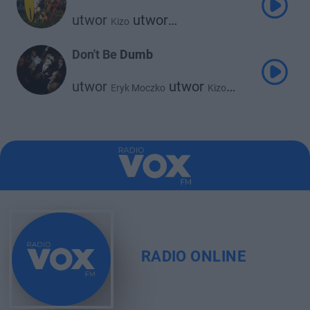
utwor
utwor
Kizo
Julia Wieniawa
Don't Be Dumb
utwor
utwor
Eryk Moczko
Kizo
utwor
utwor
Koder
Sergiusz
RADIO ONLINE