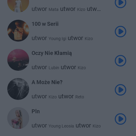
utwor
utwor
utwor
Mata
Kizo
Blacha 2115
100 w Serii
utwor
utwor
Young Igi
Kizo
Oczy Nie Kłamią
utwor
utwor
Lubin
Kizo
A Może Nie?
utwor
utwor
Kizo
Reto
Pln
utwor
utwor
Young Leosia
Kizo