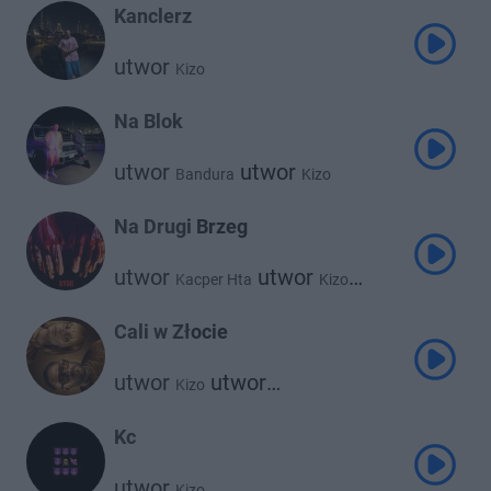
Kanclerz
utwor
Kizo
Na Blok
utwor
utwor
Bandura
Kizo
Na Drugi Brzeg
utwor
utwor
Kacper Hta
Kizo
utwor
Psr
Cali w Złocie
utwor
utwor
Kizo
utwor
Faustyna Maciejczuk
utwor
Clearmind
Bemelo
Kc
utwor
Kizo