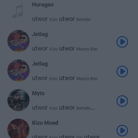
Huragan
utwor
utwor
Kizo
Bemelo
Jetlag
utwor
utwor
Kizo
Masny Ben
Jetlag
utwor
utwor
Kizo
Masny Ben
Myto
utwor
utwor
Kizo
Bemelo
utwor
mikipublicenemy
Kizo Mood
utwor
utwor
utwor
Kizo
Oki