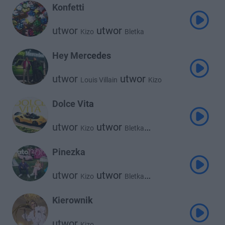
Konfetti
utwor
utwor
Kizo
Bletka
Hey Mercedes
utwor
utwor
Louis Villain
Kizo
Dolce Vita
utwor
utwor
Kizo
Bletka
utwor
Szpaku
Pinezka
utwor
utwor
Kizo
Bletka
utwor
utwor
Young Leosia
Oskar83
Kierownik
utwor
Kizo