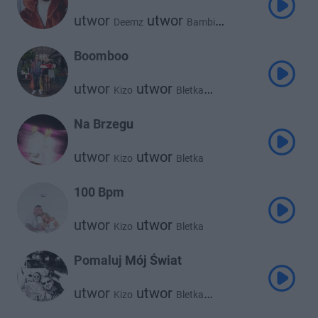
utwor
utwor
Deemz
Bambi
utwor
utwor
Waima
Kizo
utwor
Young Leosia
Boomboo
utwor
utwor
Kizo
Bletka
utwor
Bemelo
Na Brzegu
utwor
utwor
Kizo
Bletka
100 Bpm
utwor
utwor
Kizo
Bletka
Pomaluj Mój Świat
utwor
utwor
Kizo
Bletka
utwor
Bemelo