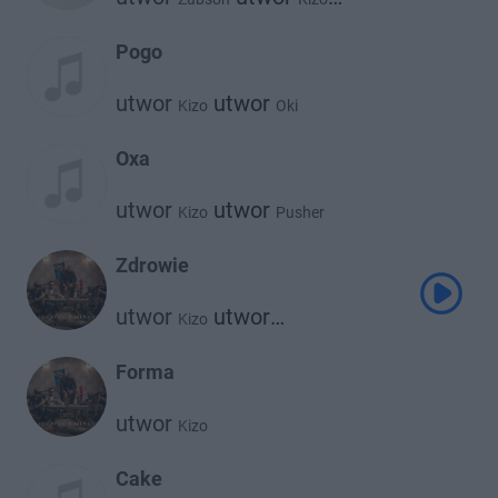
utwor
utwor
Zetha
Vladimir Cauchemar
Pogo
utwor
utwor
Kizo
Oki
Oxa
utwor
utwor
Kizo
Pusher
Zdrowie
utwor
utwor
Kizo
Janusz Walczuk
Forma
utwor
Kizo
Cake