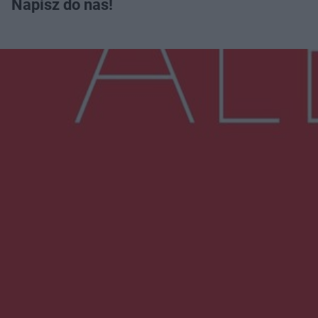
Napisz do nas!
Więcej
NAJNOWSZE:
Zmiany i przesunięcia remontu bulwaru w
Gorzowie. Dlaczego?
Policjanci z Przysuchy odnaleźli ciało 40-letniej
kobiety. Dwie osoby usłyszały zarzut
zabójstwa
Burze sparaliżowały region. Strażacy