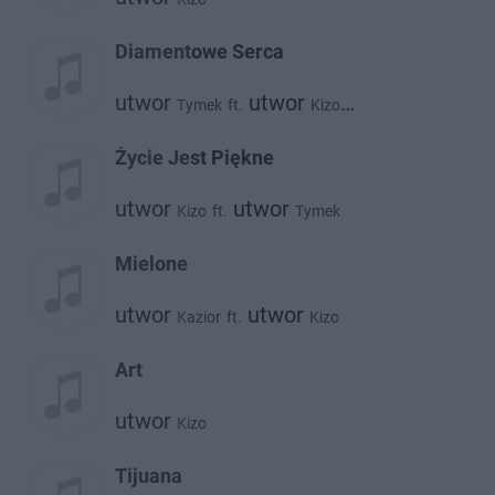
Diamentowe Serca
utwor
utwor
Tymek
ft.
Kizo
utwor
Stamir
Życie Jest Piękne
utwor
utwor
Kizo
ft.
Tymek
Mielone
utwor
utwor
Kazior
ft.
Kizo
Art
utwor
Kizo
Tijuana