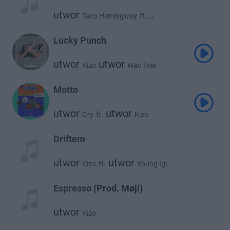
utwor
Taco Hemingway
ft.
utwor
Kizo
Lucky Punch
utwor
utwor
Kizo
Wac Toja
Motto
utwor
utwor
Qry
ft.
Kizo
Driftem
utwor
utwor
Kizo
ft.
Young Igi
Espresso (Prod. Møji)
utwor
Kizo