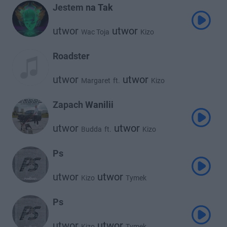
Jestem na Tak
utwor
utwor
Wac Toja
Kizo
Roadster
utwor
utwor
Margaret
ft.
Kizo
Zapach Wanilii
utwor
utwor
Budda
ft.
Kizo
Ps
utwor
utwor
Kizo
Tymek
Ps
utwor
utwor
Kizo
Tymek