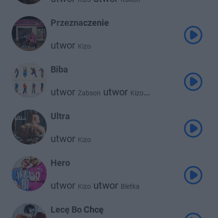
Przeznaczenie
utwor
Kizo
Biba
utwor
utwor
Żabson
Kizo
utwor
Kronkel Dom
Ultra
utwor
Kizo
Hero
utwor
utwor
Kizo
Bletka
Lecę Bo Chcę