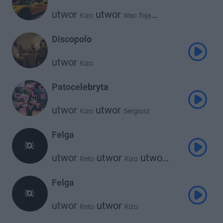
utwor
utwor
Kizo
Wac Toja
utwor
Bemelo
Discopolo
utwor
Kizo
Patocelebryta
utwor
utwor
Kizo
Sergiusz
Felga
utwor
utwor
utwor
Reto
Kizo
Wroobel
Felga
utwor
utwor
Reto
Kizo