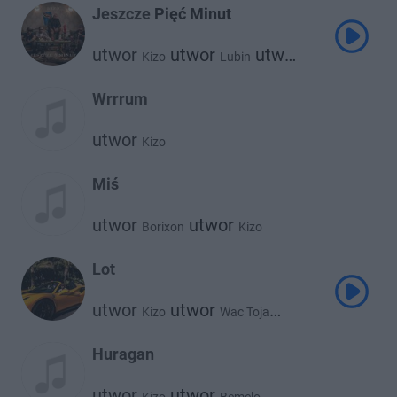
Jeszcze Pięć Minut
utwor
utwor
utwor
Kizo
Lubin
Bemelo
Wrrrum
utwor
Kizo
Miś
utwor
utwor
Borixon
Kizo
Lot
utwor
utwor
Kizo
Wac Toja
utwor
Bemelo
Huragan
utwor
utwor