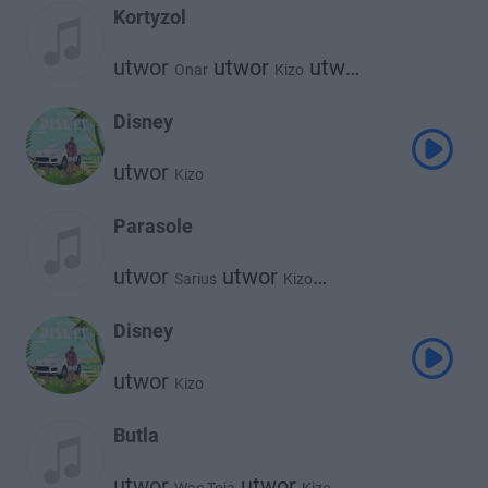
Kortyzol
utwor
utwor
utwor
Onar
Kizo
Kabe
Disney
utwor
Kizo
Parasole
utwor
utwor
Sarius
Kizo
utwor
Magiera
Disney
utwor
Kizo
Butla
utwor
utwor