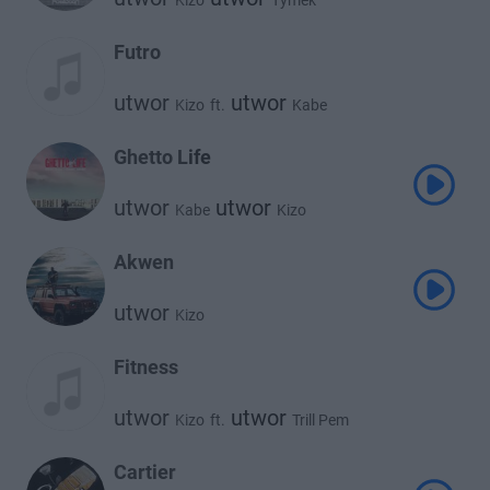
Kizo
Tymek
Futro
utwor
utwor
Kizo
ft.
Kabe
Ghetto Life
utwor
utwor
Kabe
Kizo
Akwen
utwor
Kizo
Fitness
utwor
utwor
Kizo
ft.
Trill Pem
Cartier