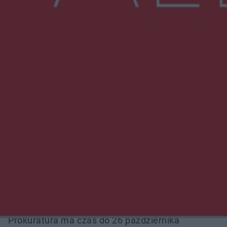
NAJNOWSZE:
Trwa walka z nosówką w schronisku. Są
śmiertelne przypadki. Uruchomiono zbiórkę!
Radom Music Camp 2026. Trzy dni koncertów i
wydarzeń w różnych częściach miasta
Przeglądy, których nie było. Korupcja i
fałszowanie dokumentów!
Beach Ball Radom na Borkach. Turniej otworzy
nowe boiska dla mieszkańców
Śledztwo w „Drzewnej” przedłużone.
Prokuratura ma czas do 26 października