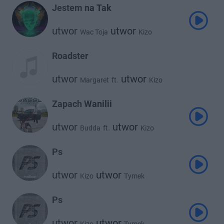
Jestem na Tak
utwor
utwor
Wac Toja
Kizo
Roadster
utwor
utwor
Margaret
ft.
Kizo
Zapach Wanilii
utwor
utwor
Budda
ft.
Kizo
Ps
utwor
utwor
Kizo
Tymek
Ps
utwor
utwor