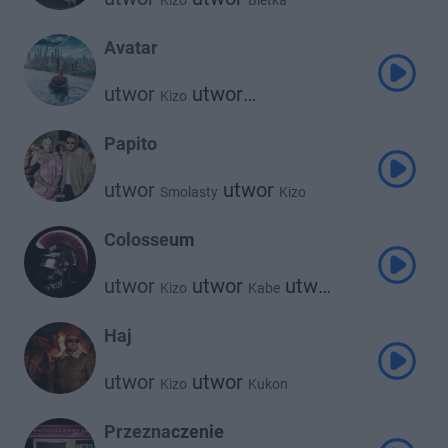
Kizo
Bletka
Avatar
utwor
utwor
Kizo
utwor
Janusz Walczuk
Clearmind
utwor
Worek
Papito
utwor
utwor
Smolasty
Kizo
Colosseum
utwor
utwor
utwor
Kizo
Kabe
utwor
utwor
Reto
Gruby Mielzky
Borixon
Haj
utwor
utwor
Kizo
Kukon
Przeznaczenie