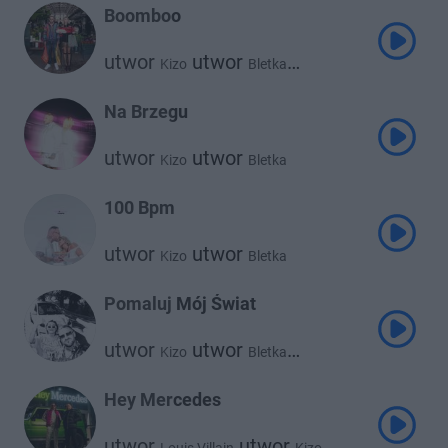
utwor
Young Leosia
Boomboo
utwor
utwor
Kizo
Bletka
utwor
Bemelo
Na Brzegu
utwor
utwor
Kizo
Bletka
100 Bpm
utwor
utwor
Kizo
Bletka
Pomaluj Mój Świat
utwor
utwor
Kizo
Bletka
utwor
Bemelo
Hey Mercedes
utwor
utwor