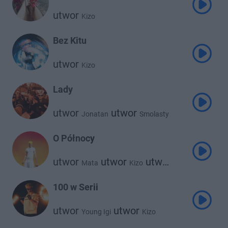
utwor
Kizo
Bez Kitu
utwor
Kizo
Lady
utwor
utwor
Jonatan
Smolasty
utwor
Kizo
O Północy
utwor
utwor
utwor
Mata
Kizo
Blacha 2115
100 w Serii
utwor
utwor
Young Igi
Kizo