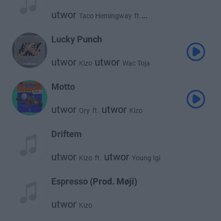
utwor
Taco Hemingway
ft.
utwor
Kizo
Lucky Punch
utwor
utwor
Kizo
Wac Toja
Motto
utwor
utwor
Qry
ft.
Kizo
Driftem
utwor
utwor
Kizo
ft.
Young Igi
Espresso (Prod. Møji)
utwor
Kizo