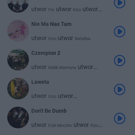
utwor
utwor
utwor
Psr
Kizo
utwor
KęKę
Grizzlee
Nie Ma Nas Tam
utwor
utwor
Kizo
Natalisa
Czempion 2
utwor
utwor
Malik Montana
Kizo
Laweta
utwor
utwor
Kizo
Julia Wieniawa
Don't Be Dumb
utwor
utwor
Eryk Moczko
Kizo
utwor
utwor
Koder
Sergiusz