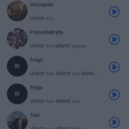
Discopolo
utwor
Kizo
Patocelebryta
utwor
utwor
Kizo
Sergiusz
Felga
utwor
utwor
utwor
Reto
Kizo
Wroobel
Felga
utwor
utwor
Reto
Kizo
Taxi
utwor
utwor