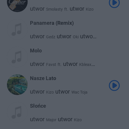
utwor
utwor
Smolasty
ft.
Kizo
Panamera (Remix)
utwor
utwor
utwor
Gedz
Oki
utwor
utwor
Kronkel Dom
Kizo
Catch Up
Molo
utwor
utwor
Favst
ft.
Kbleax
utwor
utwor
Kizo
Mr. Polska
Nasze Lato
utwor
utwor
Kizo
Wac Toja
Słońce
utwor
utwor
Major
Kizo