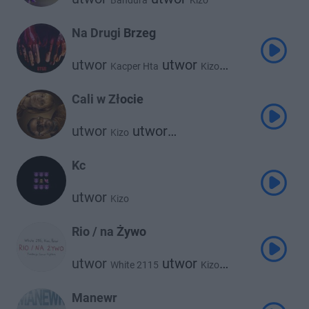
Bandura
Kizo
Na Drugi Brzeg
utwor
utwor
Kacper Hta
Kizo
utwor
Psr
Cali w Złocie
utwor
utwor
Kizo
utwor
Faustyna Maciejczuk
utwor
Clearmind
Bemelo
Kc
utwor
Kizo
Rio / na Żywo
utwor
utwor
White 2115
Kizo
utwor
Palar
Manewr