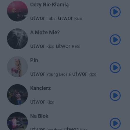
Oczy Nie Kłamią
utwor
utwor
Lubin
Kizo
A Może Nie?
utwor
utwor
Kizo
Reto
Pln
utwor
utwor
Young Leosia
Kizo
Kanclerz
utwor
Kizo
Na Blok
utwor
utwor