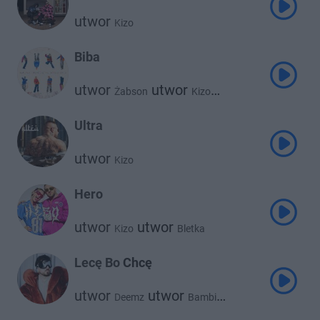
utwor
Kizo
Biba
utwor
utwor
Żabson
Kizo
utwor
Kronkel Dom
Ultra
utwor
Kizo
Hero
utwor
utwor
Kizo
Bletka
Lecę Bo Chcę
utwor
utwor
Deemz
Bambi
utwor
utwor
Waima
Kizo