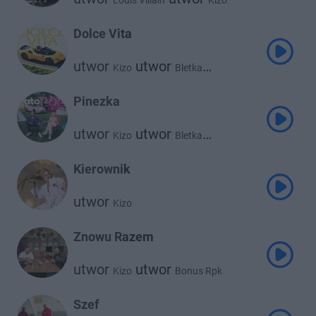
Louis Villain
Kizo
Dolce Vita
utwor
utwor
Kizo
Bletka
utwor
Szpaku
Pinezka
utwor
utwor
Kizo
Bletka
utwor
utwor
Young Leosia
Oskar83
Kierownik
utwor
Kizo
Znowu Razem
utwor
utwor
Kizo
Bonus Rpk
Szef