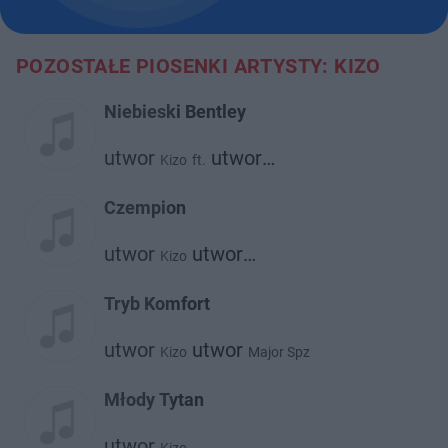
POZOSTAŁE PIOSENKI ARTYSTY: KIZO
Niebieski Bentley
utwor
utwor
Kizo
ft.
Taco Hemingway
Czempion
utwor
utwor
Kizo
Malik Montana
Tryb Komfort
utwor
utwor
Kizo
Major Spz
Młody Tytan
utwor