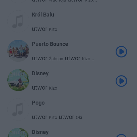
Wac Toja
Kizo
utwor
Be Melo
Król Balu
utwor
Kizo
Puerto Bounce
utwor
utwor
Żabson
Kizo
utwor
utwor
Zetha
Vladimir Cauchemar
Disney
utwor
Kizo
Pogo
utwor
utwor
Kizo
Oki
Disney