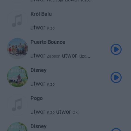
Wac Toja
Kizo
utwor
Be Melo
Król Balu
utwor
Kizo
Puerto Bounce
utwor
utwor
Żabson
Kizo
utwor
utwor
Zetha
Vladimir Cauchemar
Disney
utwor
Kizo
Pogo
utwor
utwor
Kizo
Oki
Disney