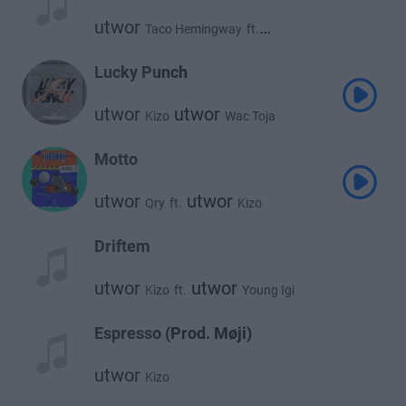
utwor
Taco Hemingway
ft.
utwor
Kizo
Lucky Punch
utwor
utwor
Kizo
Wac Toja
Motto
utwor
utwor
Qry
ft.
Kizo
Driftem
utwor
utwor
Kizo
ft.
Young Igi
Espresso (Prod. Møji)
utwor
Kizo