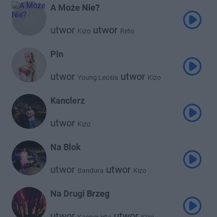
A Może Nie?
utwor
utwor
Kizo
Reto
Pln
utwor
utwor
Young Leosia
Kizo
Kanclerz
utwor
Kizo
Na Blok
utwor
utwor
Bandura
Kizo
Na Drugi Brzeg
utwor
utwor