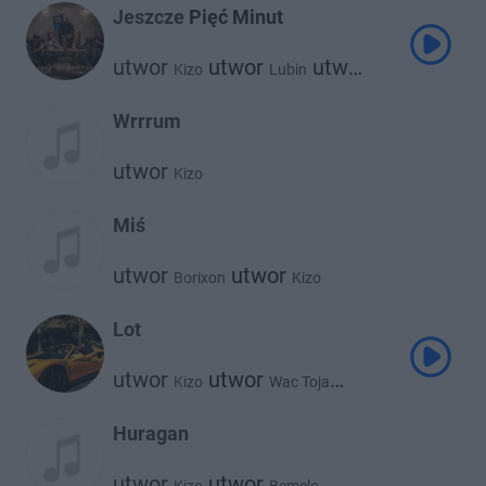
Jeszcze Pięć Minut
utwor
utwor
utwor
Kizo
Lubin
Bemelo
Wrrrum
utwor
Kizo
Miś
utwor
utwor
Borixon
Kizo
Lot
utwor
utwor
Kizo
Wac Toja
utwor
Bemelo
Huragan
utwor
utwor