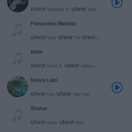
utwor
utwor
Smolasty
ft.
Kizo
Panamera (Remix)
utwor
utwor
utwor
Gedz
Oki
utwor
utwor
Kronkel Dom
Kizo
Catch Up
Molo
utwor
utwor
Favst
ft.
Kbleax
utwor
utwor
Kizo
Mr. Polska
Nasze Lato
utwor
utwor
Kizo
Wac Toja
Słońce
utwor
utwor
Major
Kizo