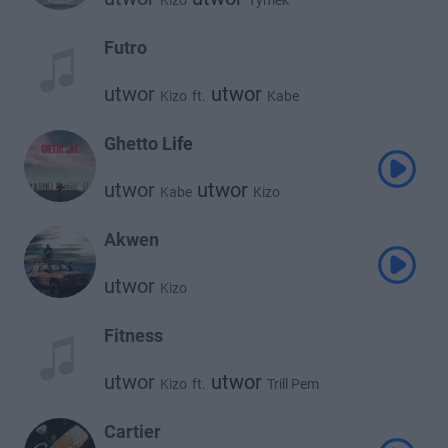
Kizo
Tymek
Futro
utwor
utwor
Kizo
ft.
Kabe
Ghetto Life
utwor
utwor
Kabe
Kizo
Akwen
utwor
Kizo
Fitness
utwor
utwor
Kizo
ft.
Trill Pem
Cartier