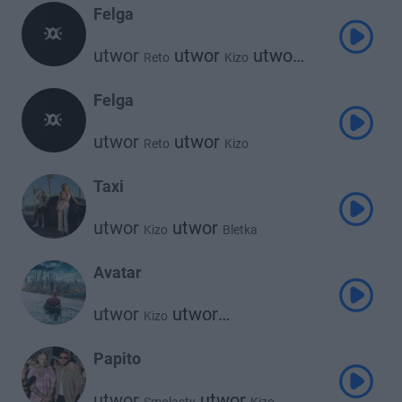
Felga
utwor
utwor
utwor
Reto
Kizo
Wroobel
Felga
utwor
utwor
Reto
Kizo
Taxi
utwor
utwor
Kizo
Bletka
Avatar
utwor
utwor
Kizo
utwor
Janusz Walczuk
Clearmind
utwor
Worek
Papito
utwor
utwor