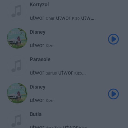
Kortyzol
utwor
utwor
utwor
Onar
Kizo
Kabe
Disney
utwor
Kizo
Parasole
utwor
utwor
Sarius
Kizo
utwor
Magiera
Disney
utwor
Kizo
Butla
utwor
utwor