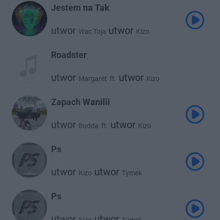
Jestem na Tak
utwor
utwor
Wac Toja
Kizo
Roadster
utwor
utwor
Margaret
ft.
Kizo
Zapach Wanilii
utwor
utwor
Budda
ft.
Kizo
Ps
utwor
utwor
Kizo
Tymek
Ps
utwor
utwor