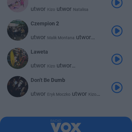
utwor
utwor
Kizo
Natalisa
Czempion 2
utwor
utwor
Malik Montana
Kizo
Laweta
utwor
utwor
Kizo
Julia Wieniawa
Don't Be Dumb
utwor
utwor
Eryk Moczko
Kizo
utwor
utwor
Koder
Sergiusz