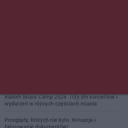
Gorzowie. Dlaczego?
Policjanci z Przysuchy odnaleźli ciało 40-letniej
kobiety. Dwie osoby usłyszały zarzut
zabójstwa
Burze sparaliżowały region. Strażacy
interweniowali 58 razy
Trwa walka z nosówką w schronisku. Są
śmiertelne przypadki. Uruchomiono zbiórkę!
Radom Music Camp 2026. Trzy dni koncertów i
wydarzeń w różnych częściach miasta
Przeglądy, których nie było. Korupcja i
fałszowanie dokumentów!