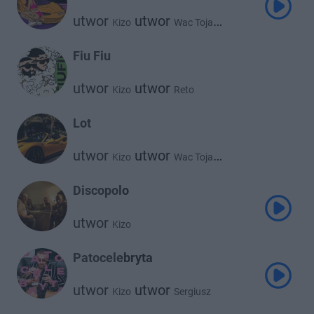
utwor
utwor
Kizo
Wac Toja
utwor
Bemelo
Fiu Fiu
utwor
utwor
Kizo
Reto
Lot
utwor
utwor
Kizo
Wac Toja
utwor
Bemelo
Discopolo
utwor
Kizo
Patocelebryta
utwor
utwor
Kizo
Sergiusz