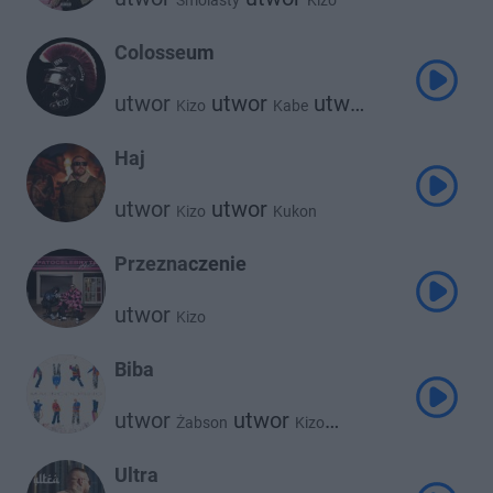
Smolasty
Kizo
Colosseum
utwor
utwor
utwor
Kizo
Kabe
utwor
utwor
Reto
Gruby Mielzky
Borixon
Haj
utwor
utwor
Kizo
Kukon
Przeznaczenie
utwor
Kizo
Biba
utwor
utwor
Żabson
Kizo
utwor
Kronkel Dom
Ultra