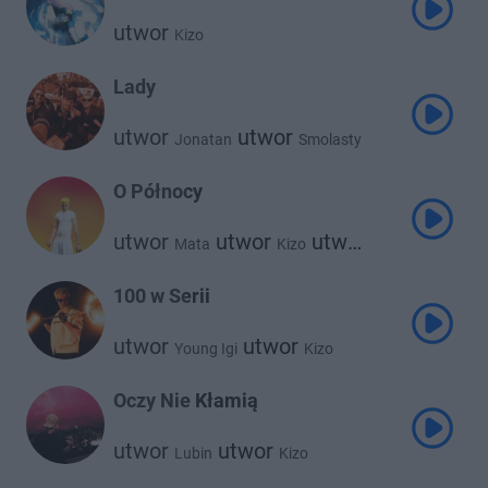
utwor
Kizo
Lady
utwor
utwor
Jonatan
Smolasty
utwor
Kizo
O Północy
utwor
utwor
utwor
Mata
Kizo
Blacha 2115
100 w Serii
utwor
utwor
Young Igi
Kizo
Oczy Nie Kłamią
utwor
utwor
Lubin
Kizo