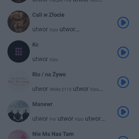
Kacper Hta
Kizo
utwor
Psr
Cali w Złocie
utwor
utwor
Kizo
utwor
Faustyna Maciejczuk
utwor
Clearmind
Bemelo
Kc
utwor
Kizo
Rio / na Żywo
utwor
utwor
White 2115
Kizo
utwor
Palar
Manewr
utwor
utwor
utwor
Psr
Kizo
utwor
KęKę
Grizzlee
Nie Ma Nas Tam