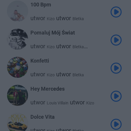
100 Bpm
utwor
utwor
Kizo
Bletka
Pomaluj Mój Świat
utwor
utwor
Kizo
Bletka
utwor
Bemelo
Konfetti
utwor
utwor
Kizo
Bletka
Hey Mercedes
utwor
utwor
Louis Villain
Kizo
Dolce Vita
utwor
utwor