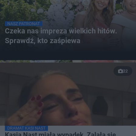
NASZ PATRONAT
Czeka nas impreza wielkich hitów.
Sprawdź, kto zaśpiewa
22
DRAMAT KASI NAST
Kasia Nast miała wypadek. Zalała się