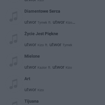
Kizo
Diamentowe Serca
utwor
utwor
Tymek
ft.
Kizo
utwor
Stamir
Życie Jest Piękne
utwor
utwor
Kizo
ft.
Tymek
Mielone
utwor
utwor
Kazior
ft.
Kizo
Art
utwor
Kizo
Tijuana