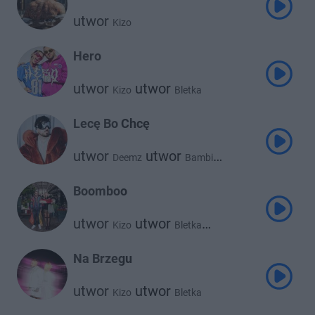
utwor
Kizo
Hero
utwor
utwor
Kizo
Bletka
Lecę Bo Chcę
utwor
utwor
Deemz
Bambi
utwor
utwor
Waima
Kizo
utwor
Young Leosia
Boomboo
utwor
utwor
Kizo
Bletka
utwor
Bemelo
Na Brzegu
utwor
utwor
Kizo
Bletka