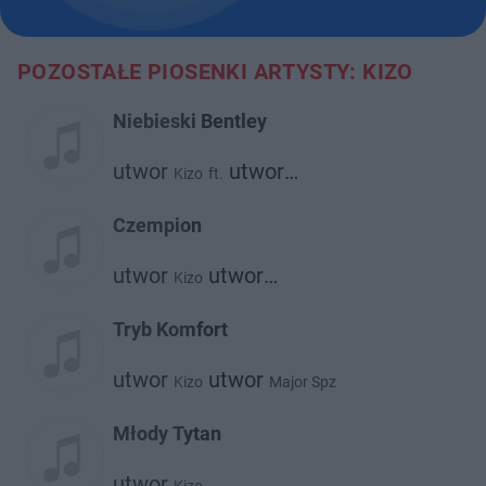
POZOSTAŁE PIOSENKI ARTYSTY: KIZO
Niebieski Bentley
utwor
utwor
Kizo
ft.
Taco Hemingway
Czempion
utwor
utwor
Kizo
Malik Montana
Tryb Komfort
utwor
utwor
Kizo
Major Spz
Młody Tytan
utwor