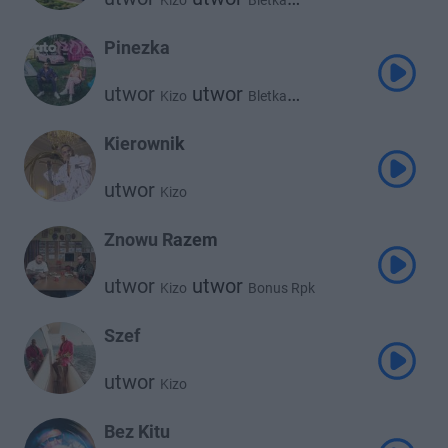
Kizo
Bletka
utwor
Szpaku
Pinezka
utwor
utwor
Kizo
Bletka
utwor
utwor
Young Leosia
Oskar83
Kierownik
utwor
Kizo
Znowu Razem
utwor
utwor
Kizo
Bonus Rpk
Szef
utwor
Kizo
Bez Kitu