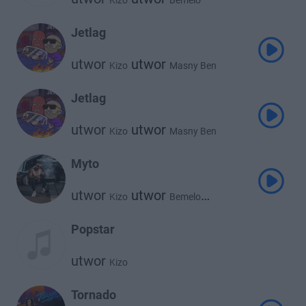
Kizo
Bemelo
Jetlag
utwor
utwor
Kizo
Masny Ben
Jetlag
utwor
utwor
Kizo
Masny Ben
Myto
utwor
utwor
Kizo
Bemelo
utwor
mikipublicenemy
Popstar
utwor
Kizo
Tornado