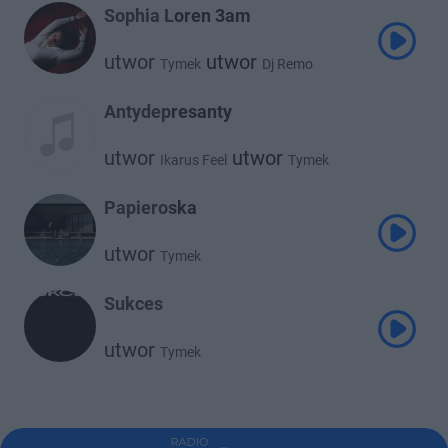
Sophia Loren 3am
utwor
utwor
Tymek
Dj Remo
Antydepresanty
utwor
utwor
Ikarus Feel
Tymek
Papieroska
utwor
Tymek
Sukces
utwor
Tymek