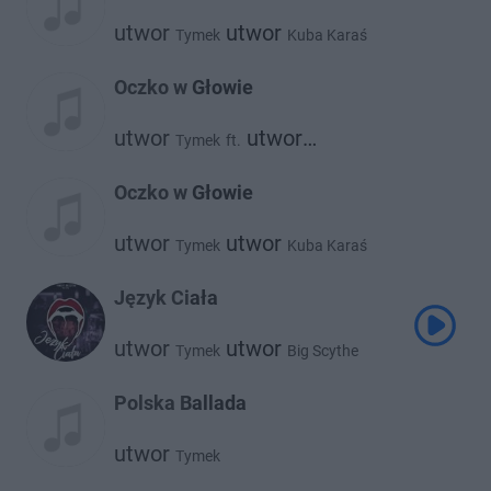
utwor
utwor
Tymek
Kuba Karaś
utwor
Wojtek Urbański
Oczko w Głowie
utwor
utwor
Tymek
ft.
utwor
Kuba Karaś
Urbański
Oczko w Głowie
utwor
utwor
Tymek
Kuba Karaś
utwor
Wojtek Urbański
Język Ciała
utwor
utwor
Tymek
Big Scythe
Polska Ballada
utwor
Tymek