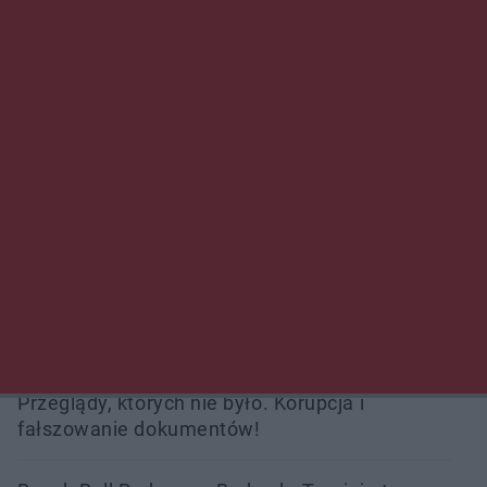
Policjanci z Przysuchy odnaleźli ciało 40-letniej
kobiety. Dwie osoby usłyszały zarzut
zabójstwa
Burze sparaliżowały region. Strażacy
interweniowali 58 razy
Trwa walka z nosówką w schronisku. Są
śmiertelne przypadki. Uruchomiono zbiórkę!
Radom Music Camp 2026. Trzy dni koncertów i
wydarzeń w różnych częściach miasta
Przeglądy, których nie było. Korupcja i
fałszowanie dokumentów!