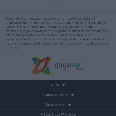
Żaden utwór zamieszczony w serwisie nie może być powielany i
rozpowszechniany lub dalej rozpowszechniany w jakikolwiek sposób (w
tym także elektroniczny lub mechaniczny) na jakimkolwiek polu
eksploatacji w jakiejkolwiek formie, włącznie z umieszczaniem w Internecie
bez pisemnej zgody właściciela praw. Jakiekolwiek użycie lub
wykorzystanie utworów w całości lub w części z naruszeniem prawa, tzn.
bez właściwej zgody, jest zabronione pod groźbą kary i może być ścigane
prawnie.
O nas
Informacje prawne
Nasze serwisy
© 2026 Grupa ZPR Media