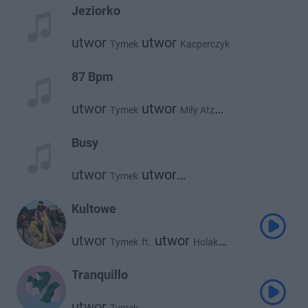
Jeziorko
utwor
utwor
Tymek
Kacperczyk
87 Bpm
utwor
utwor
Tymek
Miły Atz
utwor
Paluch
Busy
utwor
utwor
Tymek
Kubi Producent
Kultowe
utwor
utwor
Tymek
ft.
Holak
utwor
Favst
Tranquillo
utwor