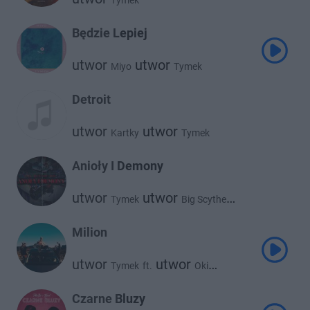
Tymek
Będzie Lepiej
utwor
utwor
Miyo
Tymek
Detroit
utwor
utwor
Kartky
Tymek
Anioły I Demony
utwor
utwor
Tymek
Big Scythe
utwor
Deys
Milion
utwor
utwor
Tymek
ft.
Oki
utwor
Planbe
Czarne Bluzy