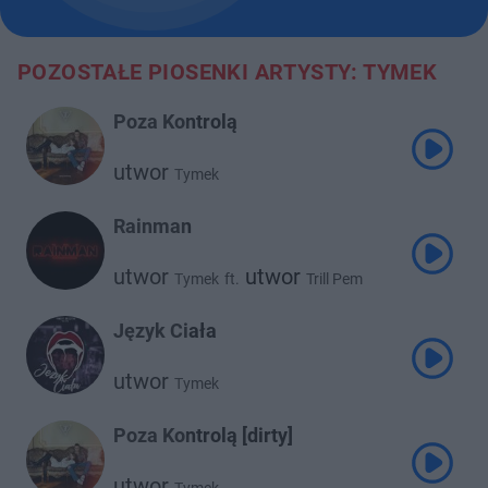
POZOSTAŁE PIOSENKI ARTYSTY: TYMEK
Poza Kontrolą
utwor
Tymek
Rainman
utwor
utwor
Tymek
ft.
Trill Pem
utwor
Tede
Język Ciała
utwor
Tymek
Poza Kontrolą [dirty]
utwor