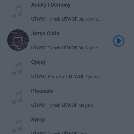
Anioły I Demony
utwor
utwor
Tymek
Big Scythe
utwor
Deys
Język Ciała
utwor
utwor
Tymek
Big Scythe
Ojojoj
utwor
utwor
Barto Katt
Tymek
utwor
Gverilla
Pleasure
utwor
utwor
Tymek
Magiera
Syrop
utwor
utwor