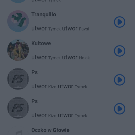
Tymek
Tranquillo
utwor
utwor
Tymek
Favst
Kultowe
utwor
utwor
Tymek
Holak
Ps
utwor
utwor
Kizo
Tymek
Ps
utwor
utwor
Kizo
Tymek
Oczko w Głowie