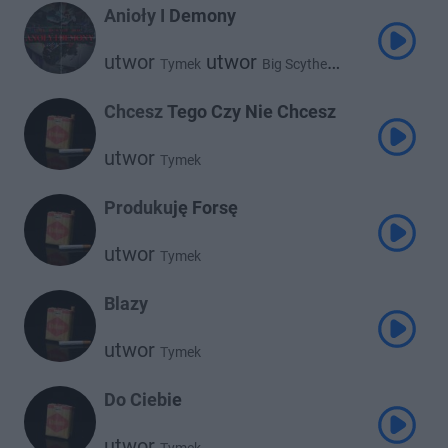
Anioły I Demony
utwor
utwor
Tymek
Big Scythe
utwor
Deys
Chcesz Tego Czy Nie Chcesz
utwor
Tymek
Produkuję Forsę
utwor
Tymek
Blazy
utwor
Tymek
Do Ciebie
utwor