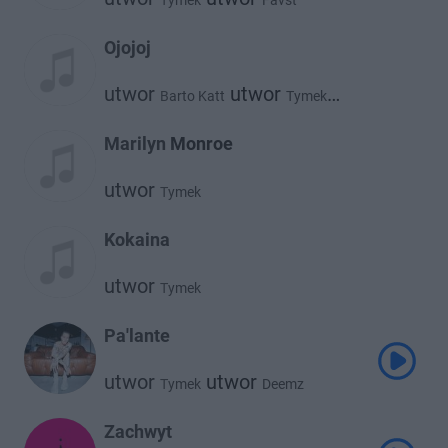
Tymek
Favst
Ojojoj
utwor
utwor
Barto Katt
Tymek
utwor
Gverilla
Marilyn Monroe
utwor
Tymek
Kokaina
utwor
Tymek
Pa'lante
utwor
utwor
Tymek
Deemz
Zachwyt