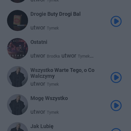
Tymek
Drogie Buty Drogi Bal
utwor
Tymek
Ostatni
utwor
utwor
Brodka
Tymek
utwor
Urbański
Wszystko Warte Tego, o Co
Walczymy
utwor
Tymek
Mogę Wszystko
utwor
Tymek
Jak Lubię