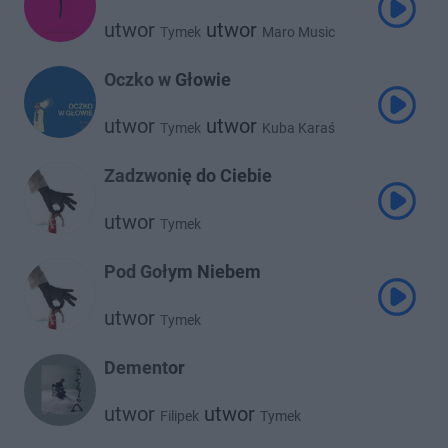
utwor
utwor
Tymek
Maro Music
utwor
Skytech
Oczko w Głowie
utwor
utwor
Tymek
Kuba Karaś
utwor
Urbański
Zadzwonię do Ciebie
utwor
Tymek
Pod Gołym Niebem
utwor
Tymek
Dementor
utwor
utwor
Filipek
Tymek