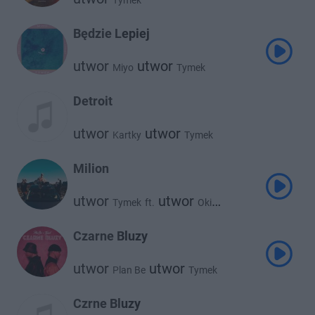
Tymek
Będzie Lepiej
utwor
utwor
Miyo
Tymek
Detroit
utwor
utwor
Kartky
Tymek
Milion
utwor
utwor
Tymek
ft.
Oki
utwor
Planbe
Czarne Bluzy
utwor
utwor
Plan Be
Tymek
Czrne Bluzy