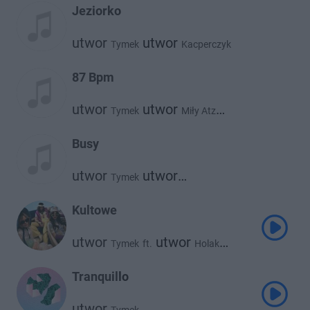
Jeziorko
utwor
utwor
Tymek
Kacperczyk
87 Bpm
utwor
utwor
Tymek
Miły Atz
utwor
Paluch
Busy
utwor
utwor
Tymek
Kubi Producent
Kultowe
utwor
utwor
Tymek
ft.
Holak
utwor
Favst
Tranquillo
utwor