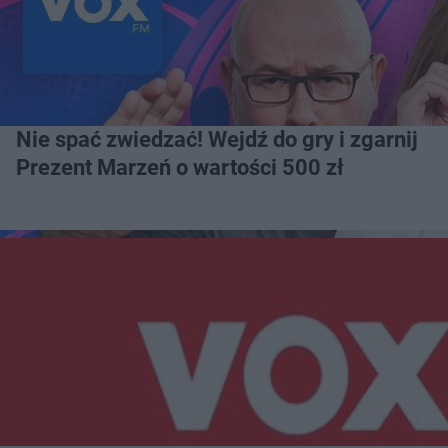
Nie spać zwiedzać! Wejdź do gry i zgarnij
Prezent Marzeń o wartości 500 zł