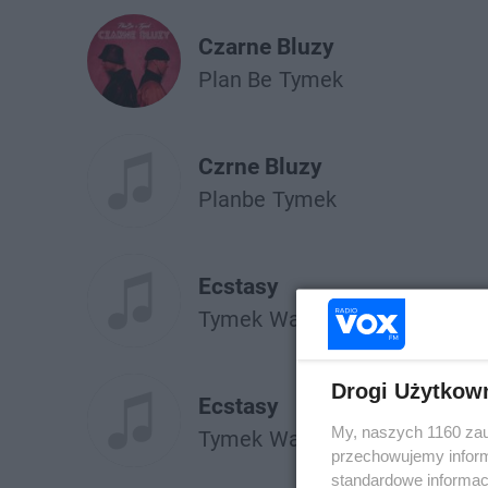
Czarne Bluzy
Plan Be
Tymek
Czrne Bluzy
Planbe
Tymek
Ecstasy
Tymek
Wac Toja
Drogi Użytkow
Ecstasy
My, naszych 1160 zau
Tymek
Wac Toja
przechowujemy informa
standardowe informac