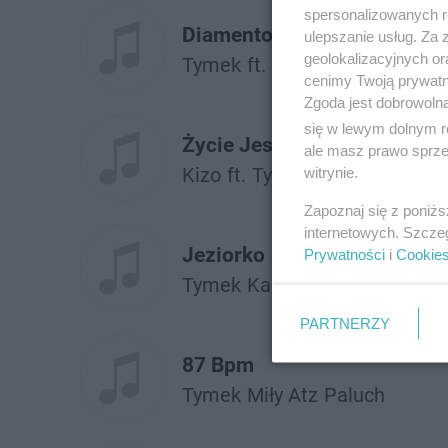
spersonalizowanych re
Diamentowe Serca
ulepszanie usług. Za
geolokalizacyjnych or
Tymek
ft.
Kizo
Stamir
cenimy Twoją prywatno
Zgoda jest dobrowoln
się w lewym dolnym r
Życie Jest Piękne
ale masz prawo sprzec
Kizo
ft.
Tymek
witrynie.
Zapoznaj się z poniż
internetowych. Szcze
Jeziorko
Prywatności
i
Cookie
Tymek
Kacperczyk
PARTNERZY
87 Bpm
Tymek
Miły Atz
Paluch