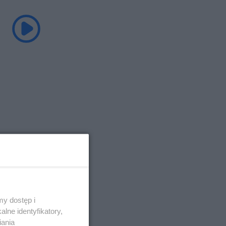
y dostęp i
lne identyfikatory,
iania