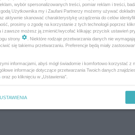
klam, wybór spersonalizowanych treści, pomiar reklam i treści, bad
 zgodą Użytkownika my i Zaufani Partnerzy możemy używać dokład
az aktywnie skanować charakterystykę urządzenia do celów identyfi
ść, prosimy o zgodę na korzystanie z tych technologii poprzez klikn
a i zawsze możesz ją zmienić/wycofać klikając przycisk ustawień pr
ogu strony
. Niektóre rodzaje przetwarzania danych nie wymagaj
iwić się takiemu przetwarzaniu. Preferencje będą miały zastosowanie
szymi informacjami, abyś mógł świadomie i komfortowo korzystać z
gółowe informacje dotyczące przetwarzania Twoich danych znajdzi
s
oraz po kliknięciu w „Ustawienia”.
USTAWIENIA