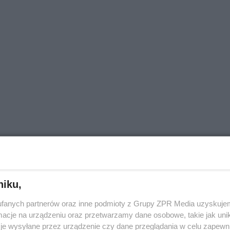
niku,
fanych partnerów oraz inne podmioty z Grupy ZPR Media uzyskujem
cje na urządzeniu oraz przetwarzamy dane osobowe, takie jak unika
je wysyłane przez urządzenie czy dane przeglądania w celu zapewn