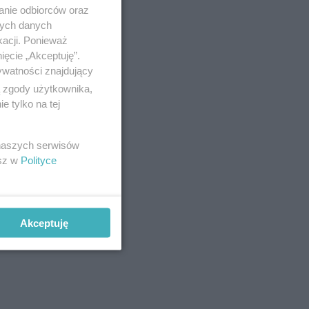
anie odbiorców oraz
nych danych
kacji. Ponieważ
ięcie „Akceptuję”.
ywatności znajdujący
ą zgody użytkownika,
 tylko na tej
 naszych serwisów
esz w
Polityce
Akceptuję