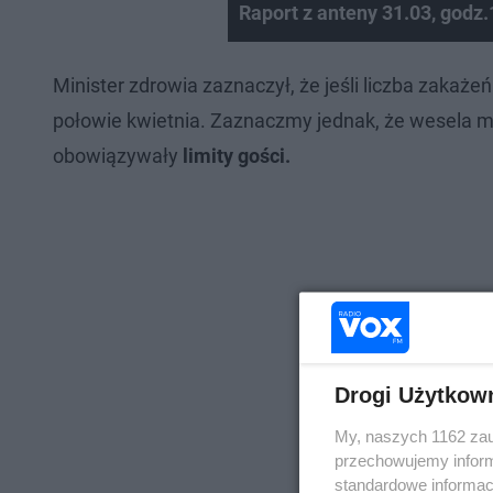
Raport z anteny 31.03, godz.
Minister zdrowia zaznaczył, że jeśli liczba zakaż
połowie kwietnia. Zaznaczmy jednak, że wesela mo
obowiązywały
limity gości.
Drogi Użytkow
My, naszych 1162 zau
przechowujemy informa
standardowe informac