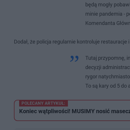
będą mogły pobawić
minie pandemia - po
Komendanta Główne
Dodał, że policja regularnie kontroluje restauracje
Tutaj przypomnę, i
decyzji administrac
rygor natychmiasto
To są kary od 5 do a
POLECANY ARTYKUŁ:
Koniec wątpliwości! MUSIMY nosić masecz