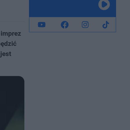
 imprez
pędzić
jest