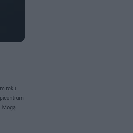
ym roku
epicentrum
. Mogą