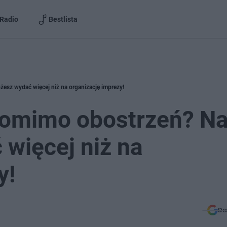
Radio
Bestlista
esz wydać więcej niż na organizację imprezy!
pomimo obostrzeń? N
więcej niż na
y!
Do