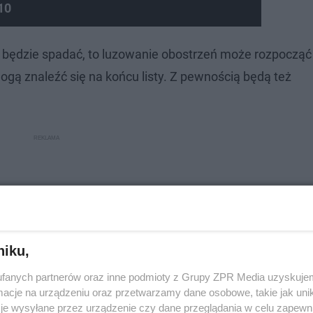
10
eń będzie spadać, to luzowanie obostrzeń może rozpocząć
gą znaleźć się na końcu listy. Z pewnością będą też
niku,
fanych partnerów oraz inne podmioty z Grupy ZPR Media uzyskujem
cje na urządzeniu oraz przetwarzamy dane osobowe, takie jak unika
je wysyłane przez urządzenie czy dane przeglądania w celu zapewn