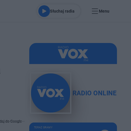
Słuchaj radia
Menu
a
RADIO ONLINE
daj do Google
TERAZ GRAMY