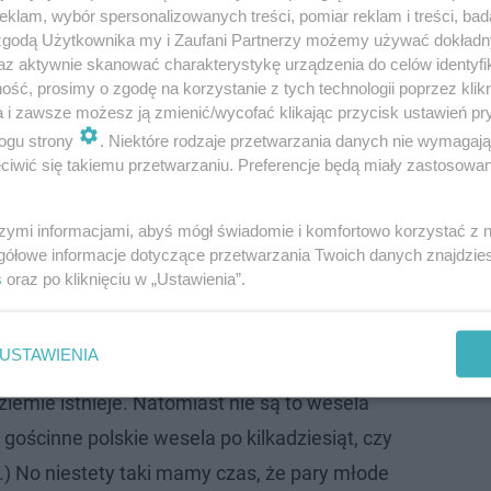
klam, wybór spersonalizowanych treści, pomiar reklam i treści, bad
 zgodą Użytkownika my i Zaufani Partnerzy możemy używać dokład
az aktywnie skanować charakterystykę urządzenia do celów identyfi
licja nie ma wątpliwości
ść, prosimy o zgodę na korzystanie z tych technologii poprzez klikn
a i zawsze możesz ją zmienić/wycofać klikając przycisk ustawień pr
 i organizuje "wesela po cichu". Pary nie wyobrażają sob
ogu strony
. Niektóre rodzaje przetwarzania danych nie wymagaj
rodziny czy znajomych. Policja podkreśla, że zna takie p
iwić się takiemu przetwarzaniu. Preferencje będą miały zastosowanie
yzykować. Konsekwencje mogą być dla nas bardzo wysokie.
szymi informacjami, abyś mógł świadomie i komfortowo korzystać z
 mieć interwencji policji na weselu, ale również finanso
gółowe informacje dotyczące przetwarzania Twoich danych znajdzi
s
oraz po kliknięciu w „Ustawienia”.
cych do Polski. Co się zmieni od 30.03…
USTAWIENIA
ziemie istnieje. Natomiast nie są to wesela
, gościnne polskie wesela po kilkadziesiąt, czy
...) No niestety taki mamy czas, że pary młode