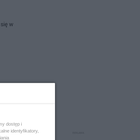
 się w
y dostęp i
lne identyfikatory,
iania