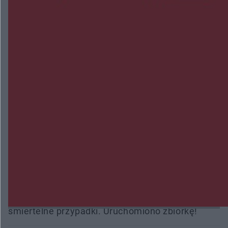
NAJNOWSZE:
Wsola: Renault uderzyło w słup i stanął w
płomieniach. 49-latek trafił do szpitala
Zmiany i przesunięcia remontu bulwaru w
Gorzowie. Dlaczego?
Policjanci z Przysuchy odnaleźli ciało 40-letniej
kobiety. Dwie osoby usłyszały zarzut zabójstwa
Burze sparaliżowały region. Strażacy
interweniowali 58 razy
Trwa walka z nosówką w schronisku. Są
śmiertelne przypadki. Uruchomiono zbiórkę!