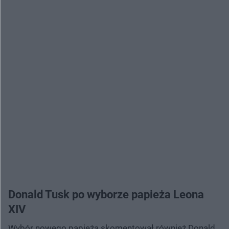
Donald Tusk po wyborze papieża Leona
XIV
Wybór nowego papieża skomentował również Donald