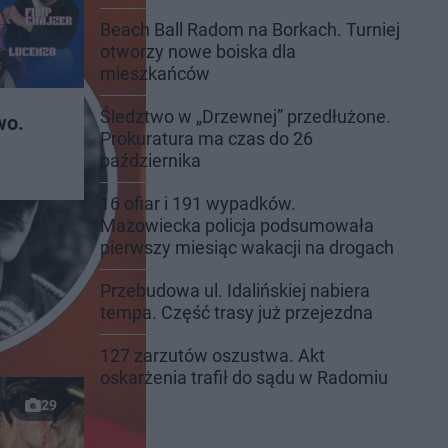
Beach Ball Radom na Borkach. Turniej
otworzy nowe boiska dla
mieszkańców
Śledztwo w „Drzewnej” przedłużone.
wo.
Prokuratura ma czas do 26
października
16 ofiar i 191 wypadków.
Mazowiecka policja podsumowała
pierwszy miesiąc wakacji na drogach
Przebudowa ul. Idalińskiej nabiera
tempa. Część trasy już przejezdna
127 zarzutów oszustwa. Akt
oskarżenia trafił do sądu w Radomiu
29