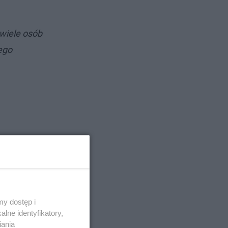
 wiele osób
nego
y dostęp i
lne identyfikatory,
iania