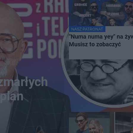
NASZ PATRONAT
"Numa numa yey" na ży
Musisz to zobaczyć
 zmarłych
 plan