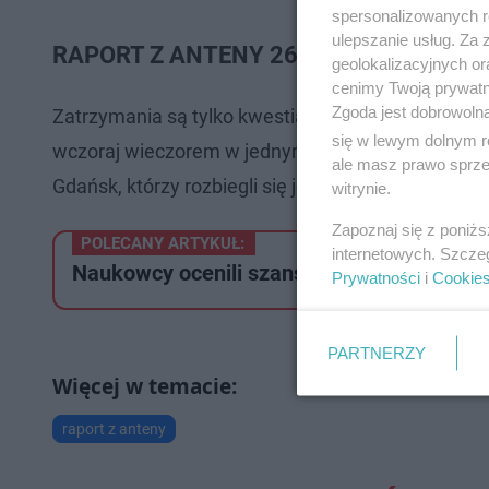
spersonalizowanych re
ulepszanie usług. Za
RAPORT Z ANTENY 26.05.2021: zatrzyma
geolokalizacyjnych or
cenimy Twoją prywatno
Zgoda jest dobrowoln
Zatrzymania są tylko kwestią czasu! To po ataku
się w lewym dolnym r
wczoraj wieczorem w jednym z ogródków gastronom
ale masz prawo sprzec
Gdańsk, którzy rozbiegli się jeszcze przed przyjazd
witrynie.
Zapoznaj się z poniż
POLECANY ARTYKUŁ:
internetowych. Szcze
Naukowcy ocenili szanse Polaków na Euro
Prywatności
i
Cookie
PARTNERZY
raport z anteny