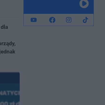
 dla
orządy,
 jednak