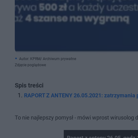
Autor: KPRM/ Archiwum prywatne
Zdjęcie poglądowe
Spis treści
RAPORT Z ANTENY 26.05.2021: zatrzymania p
To nie najlepszy pomysł - mówi wprost wirusolog d
Raport z anteny 26.05, godz.