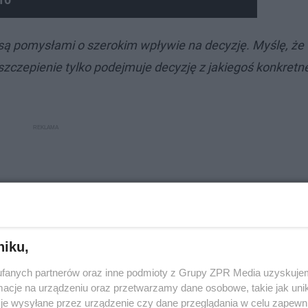
e są pomysłami o szerokim wpływie na decyzję. Myślę, że
a szczepienie tylko podejmuje decyzję z jakiegoś konkret
niku,
fanych partnerów oraz inne podmioty z Grupy ZPR Media uzyskujem
cje na urządzeniu oraz przetwarzamy dane osobowe, takie jak unika
je wysyłane przez urządzenie czy dane przeglądania w celu zapewn