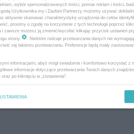
klam, wybór spersonalizowanych treści, pomiar reklam i treści, bad
 zgodą Użytkownika my i Zaufani Partnerzy możemy używać dokład
nia po ataku na kibiców Manchesteru United
az aktywnie skanować charakterystykę urządzenia do celów identyfi
ść, prosimy o zgodę na korzystanie z tych technologii poprzez klikn
a i zawsze możesz ją zmienić/wycofać klikając przycisk ustawień pr
 na kibiców Manchesteru United w Gdańsku. Do zdarzenia
ogu strony
. Niektóre rodzaje przetwarzania danych nie wymagaj
icznych na Starym Mieście. Napastnikami mieli być kib
iwić się takiemu przetwarzaniu. Preferencje będą miały zastosowanie
em policji.
szymi informacjami, abyś mógł świadomie i komfortowo korzystać z
gółowe informacje dotyczące przetwarzania Twoich danych znajdzi
 2020. Wyjdziemy z grupy?
s
oraz po kliknięciu w „Ustawienia”.
USTAWIENIA