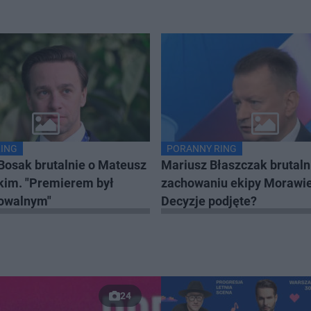
ING
PORANNY RING
 Bosak brutalnie o Mateusz
Mariusz Błaszczak brutaln
im. "Premierem był
zachowaniu ekipy Morawie
owalnym"
Decyzje podjęte?
24