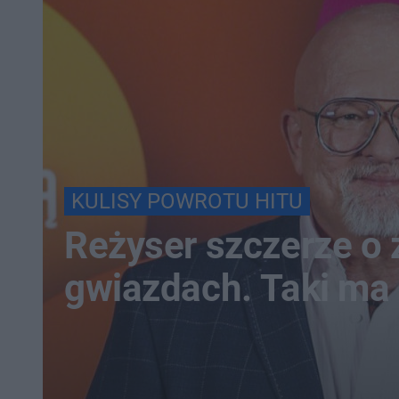
KULISY POWROTU HITU
Reżyser szczerze o
gwiazdach. Taki ma