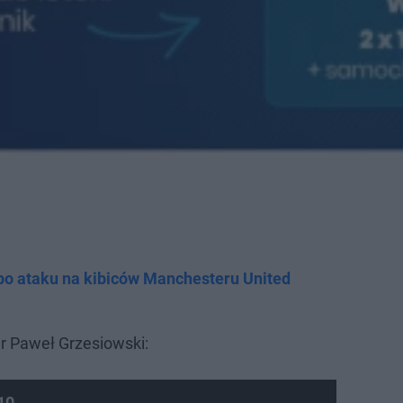
o ataku na kibiców Manchesteru United
r Paweł Grzesiowski:​
10