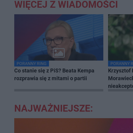
WIĘCEJ Z WIADOMOŚCI
PORANNY RING
PORANNY R
Co stanie się z PiS? Beata Kempa
Krzysztof
rozprawia się z mitami o partii
Morawieck
nieakcept
NAJWAŻNIEJSZE: