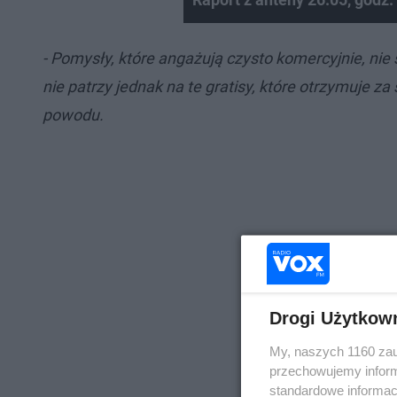
- Pomysły, które angażują czysto komercyjnie, ni
nie patrzy jednak na te gratisy, które otrzymuje z
powodu.
Drogi Użytkow
My, naszych 1160 zau
przechowujemy informa
standardowe informac