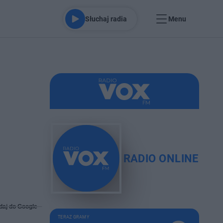
Słuchaj radia
Menu
i
RADIO ONLINE
daj do Google
TERAZ GRAMY